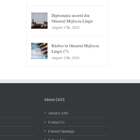
Diplomația secretă din
Orientul Mijlociu Lărgit
August 17th, 2024
Război în Orientul Mijlociu
Lărgit (!?)
August 12th, 2024
About CASS
About CASS
Contact Us
Current Openings