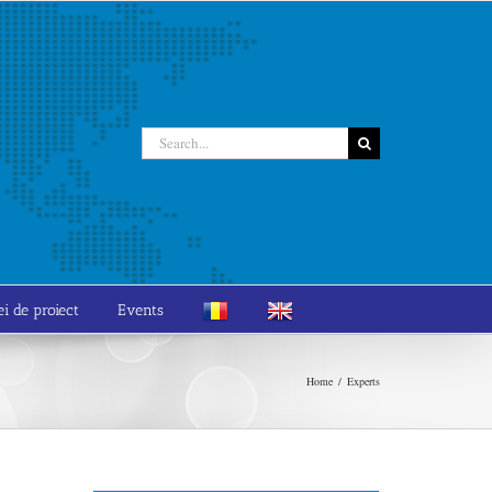
Search
for:
ei de proiect
Events
Home
Experts