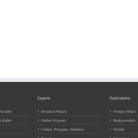
Experts
Publications
Security
Research Projects
Foreign Affairs
 Rights
Studies Program
Backgrounders
Centers, Programs, Initiatives
Op-Eds