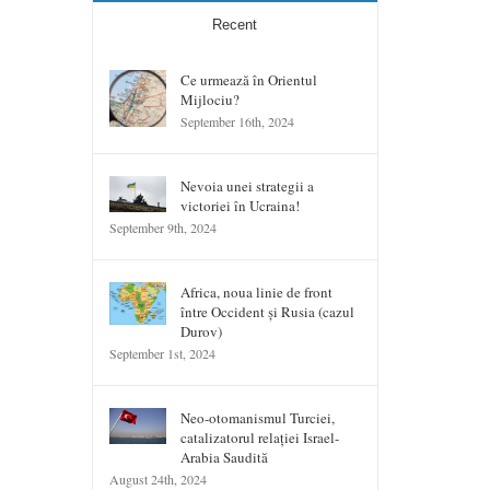
Recent
Ce urmează în Orientul
Mijlociu?
September 16th, 2024
Nevoia unei strategii a
victoriei în Ucraina!
September 9th, 2024
Africa, noua linie de front
între Occident și Rusia (cazul
Durov)
September 1st, 2024
Neo-otomanismul Turciei,
catalizatorul relației Israel-
Arabia Saudită
August 24th, 2024