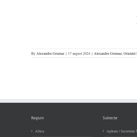
By
Alexandru Grumaz
|
17 august 2024
|
Alexandru Grumaz
,
Orientul 
Regiuni
Subiecte
Africa
Apărare / Securitate 