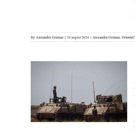
By
Alexandru Grumaz
|
24 august 2024
|
Alexandru Grumaz
,
Orientul 
ijlociu Lărgit
ciu
Regiuni