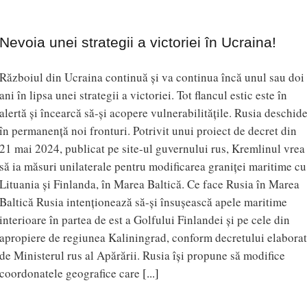
Nevoia unei strategii a victoriei în Ucraina!
Războiul din Ucraina continuă și va continua încă unul sau doi
ani în lipsa unei strategii a victoriei. Tot flancul estic este în
alertă și încearcă să-și acopere vulnerabilitățile. Rusia deschid
în permanență noi fronturi. Potrivit unui proiect de decret din
21 mai 2024, publicat pe site-ul guvernului rus, Kremlinul vrea
să ia măsuri unilaterale pentru modificarea graniței maritime cu
Lituania și Finlanda, în Marea Baltică. Ce face Rusia în Marea
Baltică Rusia intenționează să-şi însușească apele maritime
interioare în partea de est a Golfului Finlandei şi pe cele din
apropiere de regiunea Kaliningrad, conform decretului elaborat
de Ministerul rus al Apărării. Rusia își propune să modifice
coordonatele geografice care
[...]