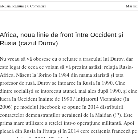
a/Rusia
,
Regiuni
|
0 Comentarii
Mai mul
Africa, noua linie de front între Occident și
Rusia (cazul Durov)
Nu vreau să vă obosesc cu o reluare a traseului lui Durov, dar
este legat de ceea ce voiam să vă prezint astăzi: relația Rusia-
Africa. Născut la Torino în 1984 din mama ziaristă și tata
profesor de rusă, Durov se întoarce în Rusia în 1990. Cine
dintre socialiști se întorceau atunci, mai ales după 1990, și cine
lucra în Occident înainte de 1990? Inițiatorul Vkontakte (în
2006) pe modelul Facebook se opune în 2014 distribuirii
contactelor demonstranților ucraineni de la Maidan (!?). Este
prima mare utilizare a rețelei într-o operațiune militantă. Apoi
pleacă din Rusia în Franța și în 2014 cere cetățenia franceză pe