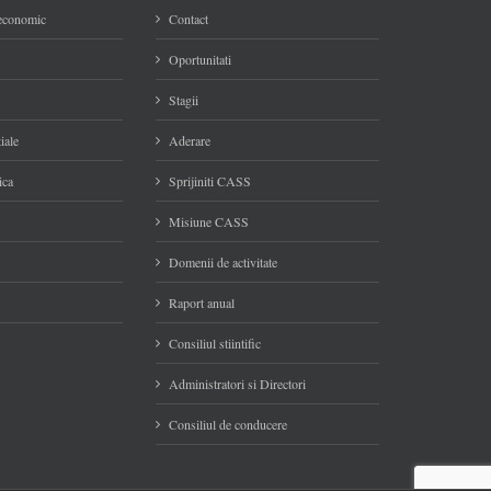
 economic
Contact
Oportunitati
Stagii
iale
Aderare
ica
Sprijiniti CASS
Misiune CASS
Domenii de activitate
Raport anual
Consiliul stiintific
Administratori si Directori
Consiliul de conducere