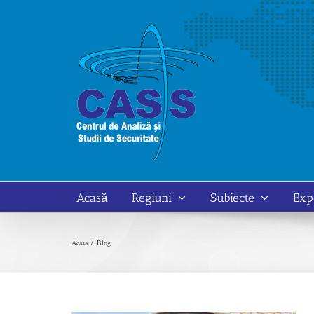
Skip
to
content
Acasă
Regiuni
Subiecte
Exp
Acasa
Blog