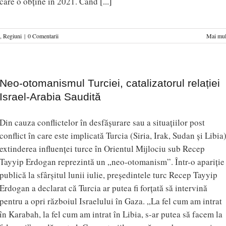
care o obține în 2021. Când
[...]
,
Regiuni
|
0 Comentarii
Mai mul
Neo-otomanismul Turciei, catalizatorul relației
Israel-Arabia Saudită
Din cauza conflictelor în desfășurare sau a situațiilor post
conflict în care este implicată Turcia (Siria, Irak, Sudan și Libia
extinderea influenței turce în Orientul Mijlociu sub Recep
Tayyip Erdogan reprezintă un „neo-otomanism”. Într-o apariție
publică la sfârșitul lunii iulie, președintele turc Recep Tayyip
Erdogan a declarat că Turcia ar putea fi forțată să intervină
pentru a opri războiul Israelului în Gaza. „La fel cum am intrat
în Karabah, la fel cum am intrat în Libia, s-ar putea să facem la