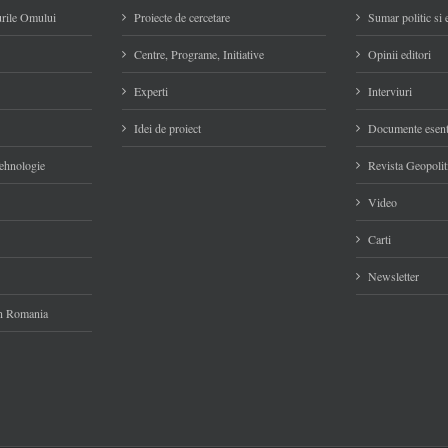
rile Omului
Proiecte de cercetare
Sumar politic si
Centre, Programe, Initiative
Opinii editori
Experti
Interviuri
Idei de proiect
Documente esent
Tehnologie
Revista Geopolit
Video
Carti
Newsletter
 in Romania