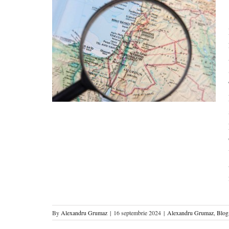
jlociu?
l Mijlociu
By
Alexandru Grumaz
|
16 septembrie 2024
|
Alexandru Grumaz
,
Blog