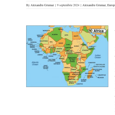
By
Alexandru Grumaz
|
9 septembrie 2024
|
Alexandru Grumaz
,
Europ
 Occident și
egiuni