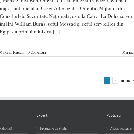
,”monsieur Moyen-Orient” cu l-au botezat francezii, cel mai
important oficial al Casei Albe pentru Orientul Mijlociu din
Consiliul de Securitate Națională, este la Cairo. La Doha se vor
întâlni William Burns, șeful Mossad și șeful serviciilor din
Egipt cu primul ministru
[...]
Mijlociu
,
Regiuni
|
0 Comentarii
Mai mul
1
2
Inainte
Experti
Publicatii
Naţională
Programe de studii
Afaceri externe