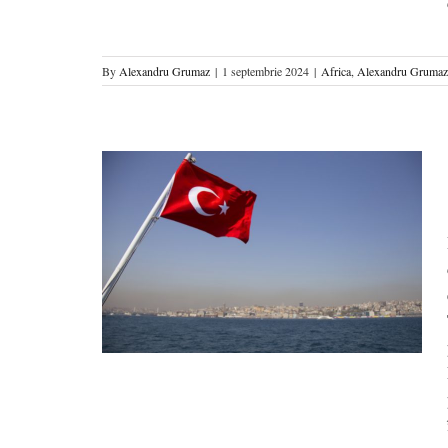
By
Alexandru Grumaz
|
1 septembrie 2024
|
Africa
,
Alexandru Grumaz
torul relației
ă
ciu
Regiuni