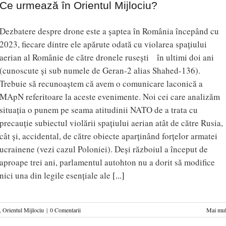
Ce urmează în Orientul Mijlociu?
Dezbatere despre drone este a șaptea în România începând cu
2023, fiecare dintre ele apărute odată cu violarea spațiului
aerian al Românie de către dronele rusești în ultimi doi ani
(cunoscute și sub numele de Geran-2 alias Shahed-136).
Trebuie să recunoaștem că avem o comunicare laconică a
MApN referitoare la aceste evenimente. Noi cei care analizăm
situația o punem pe seama atitudinii NATO de a trata cu
precauție subiectul violării spațiului aerian atât de către Rusia,
cât și, accidental, de către obiecte aparținând forțelor armatei
ucrainene (vezi cazul Poloniei). Deși războiul a început de
aproape trei ani, parlamentul autohton nu a dorit să modifice
nici una din legile esențiale ale
[...]
,
Orientul Mijlociu
|
0 Comentarii
Mai mul