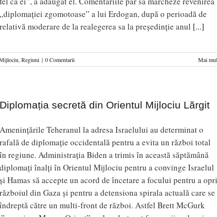
fel ca ei”, a adăugat el. Comentariile par să marcheze revenirea
„diplomației zgomotoase” a lui Erdogan, după o perioadă de
relativă moderare de la realegerea sa la președinție anul
[...]
Mijlociu
,
Regiuni
|
0 Comentarii
Mai mul
Diplomația secretă din Orientul Mijlociu Lărgit
Amenințările Teheranul la adresa Israelului au determinat o
rafală de diplomație occidentală pentru a evita un război total
în regiune. Administrația Biden a trimis în această săptămână
diplomați înalți în Orientul Mijlociu pentru a convinge Israelul
și Hamas să accepte un acord de încetare a focului pentru a opr
războiul din Gaza și pentru a detensiona spirala actuală care se
îndreptă către un multi-front de război. Astfel Brett McGurk