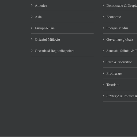
America
Democratie & Dreptu
Asia
Economie
Europa/Rusia
Energie/Mediu
Orientul Mijlociu
Guvernare globala
Oceania si Regiunile polare
Sanatate, Stiinta, & 
Pace & Securitate
Proliferare
Terorism
Strategie & Politica