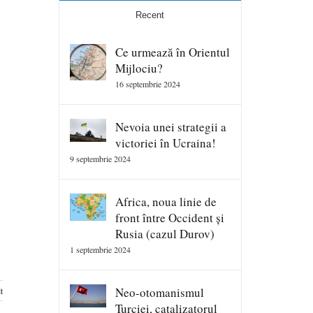
Recent
Ce urmează în Orientul
Mijlociu?
16 septembrie 2024
Nevoia unei strategii a
victoriei în Ucraina!
9 septembrie 2024
Africa, noua linie de
front între Occident și
Rusia (cazul Durov)
1 septembrie 2024
Neo-otomanismul
t
Turciei, catalizatorul