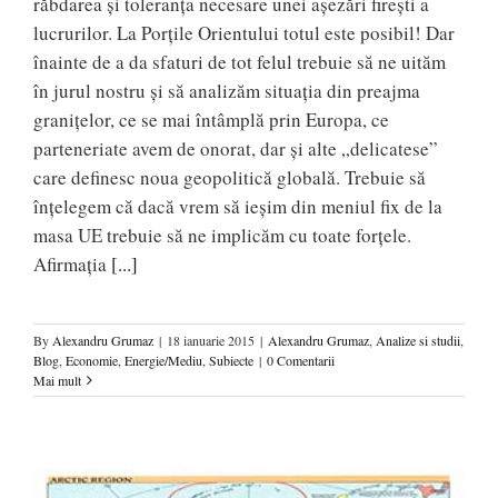
răbdarea şi toleranţa necesare unei aşezări fireşti a
lucrurilor. La Porţile Orientului totul este posibil! Dar
înainte de a da sfaturi de tot felul trebuie să ne uităm
în jurul nostru şi să analizăm situaţia din preajma
graniţelor, ce se mai întâmplă prin Europa, ce
parteneriate avem de onorat, dar şi alte „delicatese”
care definesc noua geopolitică globală. Trebuie să
înţelegem că dacă vrem să ieşim din meniul fix de la
masa UE trebuie să ne implicăm cu toate forţele.
Afirmaţia
[...]
By
Alexandru Grumaz
|
18 ianuarie 2015
|
Alexandru Grumaz
,
Analize si studii
,
Blog
,
Economie
,
Energie/Mediu
,
Subiecte
|
0 Comentarii
Mai mult