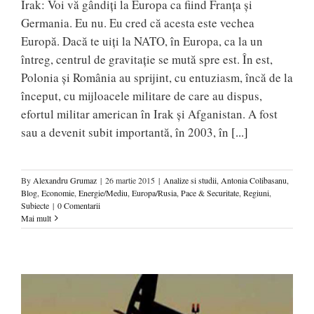
Irak: Voi vă gândiţi la Europa ca fiind Franţa şi
Germania. Eu nu. Eu cred că acesta este vechea
Europă. Dacă te uiţi la NATO, în Europa, ca la un
întreg, centrul de gravitaţie se mută spre est. În est,
Polonia şi România au sprijint, cu entuziasm, încă de la
început, cu mijloacele militare de care au dispus,
efortul militar american în Irak şi Afganistan. A fost
sau a devenit subit importantă, în 2003, în
[...]
By
Alexandru Grumaz
|
26 martie 2015
|
Analize si studii
,
Antonia Colibasanu
,
Blog
,
Economie
,
Energie/Mediu
,
Europa/Rusia
,
Pace & Securitate
,
Regiuni
,
Subiecte
|
0 Comentarii
Mai mult