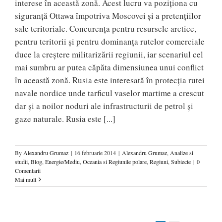
interese în această zonă. Acest lucru va poziţiona cu
siguranţă Ottawa împotriva Moscovei şi a pretenţiilor
sale teritoriale. Concurenţa pentru resursele arctice,
pentru teritorii şi pentru dominanța rutelor comerciale
duce la creştere militarizării regiunii, iar scenariul cel
mai sumbru ar putea căpăta dimensiunea unui conflict
în această zonă. Rusia este interesată în protecția rutei
navale nordice unde tarficul vaselor martime a crescut
dar și a noilor noduri ale infrastructurii de petrol și
gaze naturale. Rusia este
[...]
By
Alexandru Grumaz
|
16 februarie 2014
|
Alexandru Grumaz
,
Analize si
studii
,
Blog
,
Energie/Mediu
,
Oceania si Regiunile polare
,
Regiuni
,
Subiecte
|
0
Comentarii
Mai mult