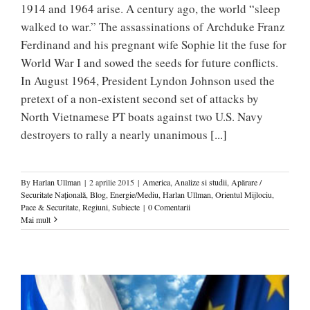
1914 and 1964 arise. A century ago, the world “sleep
walked to war.” The assassinations of Archduke Franz
Ferdinand and his pregnant wife Sophie lit the fuse for
World War I and sowed the seeds for future conflicts.
In August 1964, President Lyndon Johnson used the
pretext of a non-existent second set of attacks by
North Vietnamese PT boats against two U.S. Navy
destroyers to rally a nearly unanimous
[...]
By
Harlan Ullman
|
2 aprilie 2015
|
America
,
Analize si studii
,
Apărare /
Securitate Naţională
,
Blog
,
Energie/Mediu
,
Harlan Ullman
,
Orientul Mijlociu
,
Pace & Securitate
,
Regiuni
,
Subiecte
|
0 Comentarii
Mai mult