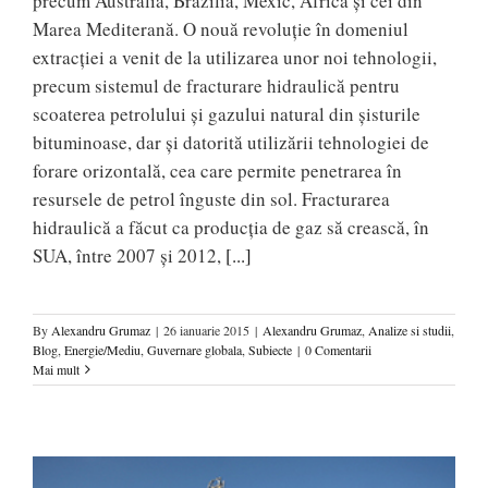
precum Australia, Brazilia, Mexic, Africa și cei din
Marea Mediterană. O nouă revoluție în domeniul
extracției a venit de la utilizarea unor noi tehnologii,
precum sistemul de fracturare hidraulică pentru
scoaterea petrolului și gazului natural din șisturile
bituminoase, dar și datorită utilizării tehnologiei de
forare orizontală, cea care permite penetrarea în
resursele de petrol înguste din sol. Fracturarea
hidraulică a făcut ca producția de gaz să crească, în
SUA, între 2007 și 2012,
[...]
By
Alexandru Grumaz
|
26 ianuarie 2015
|
Alexandru Grumaz
,
Analize si studii
,
Blog
,
Energie/Mediu
,
Guvernare globala
,
Subiecte
|
0 Comentarii
Mai mult