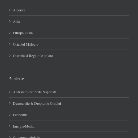
America
Asia
Europa/Rusia
Orientul Mijlociu
Oceania si Regiunile polare
Subiecte
Apărare / Securitate Naţională
Democratie & Drepturile Omului
Economie
Energie/Mediu
Guvernare globala