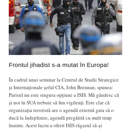
Frontul jihadist s-a mutat în Europa!
În cadrul unui seminar la Centrul de Studii Strategice
și Internaționale șeful CIA, John Brennan, spunea:
Parisul nu este singura opțiune a ISIS. Mă gândesc că
și noi în SUA trebuie să fim vigilenți. Este clar că
organizația teroristă are o agendă externă gata să o
ducă la îndeplinire, agendă pregătită cu mult timp
înainte. Acest lucru a oferit ISIS răgazul să-și