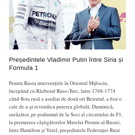
Președintele Vladimir Putin între Siria și
Formula 1
Pentru Rusia intervențiile în Orientul Mijlociu,
începând cu Războiul Ruso-Turc, între 1768-1774
când flota rusă a asediat de două ori Beirutul, a fost o
cale de a-și revendica puterea globală. Duminică,
surâzător, pe podiumul de la Soci al circuitului de F1,
la premierea câștigătorilor Marelui Premiu al Rusiei,
între Hamilton și Vetel, președintele Federației Ruse