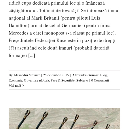
ridică cupa dedicată primului loc și o îmânează
câștigătorului. Tot înainte tovarăși! Se intonează imnul
național al Marii Britanii (pentru pilotul Luis
Hamilton) urmat de cel al Germaniei (pentru firma
Mercedes a cărei monopost s-a clasat pe primul loc).
Președintele Federației Ruse este în poziție de drepți
(!?) ascultând cele două imnuri (probabil datorită
formației
[...]
By
Alexandru Grumaz
|
25 octombrie 2015
|
Alexandru Grumaz
,
Blog
,
Economie
,
Guvernare globala
,
Pace & Securitate
,
Subiecte
|
0 Comentarii
Mai mult