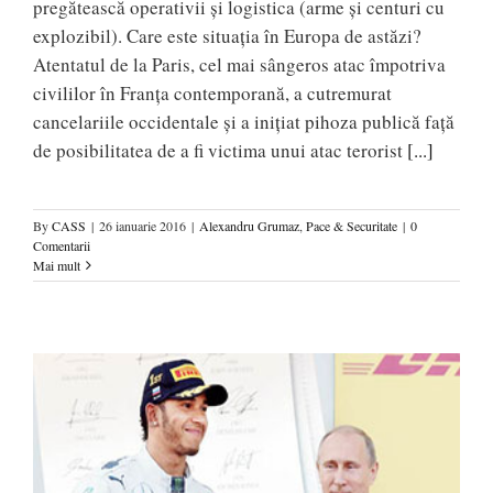
pregătească operativii și logistica (arme și centuri cu
explozibil). Care este situația în Europa de astăzi?
Atentatul de la Paris, cel mai sângeros atac împotriva
civililor în Franța contemporană, a cutremurat
cancelariile occidentale și a inițiat pihoza publică față
de posibilitatea de a fi victima unui atac terorist
[...]
By
CASS
|
26 ianuarie 2016
|
Alexandru Grumaz
,
Pace & Securitate
|
0
Comentarii
Mai mult