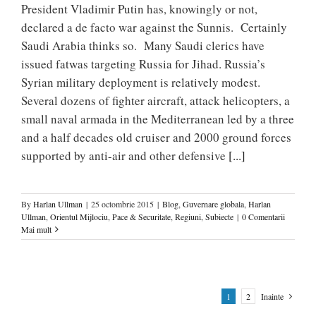
President Vladimir Putin has, knowingly or not,
declared a de facto war against the Sunnis. Certainly
Saudi Arabia thinks so. Many Saudi clerics have
issued fatwas targeting Russia for Jihad. Russia’s
Syrian military deployment is relatively modest.
Several dozens of fighter aircraft, attack helicopters, a
small naval armada in the Mediterranean led by a three
and a half decades old cruiser and 2000 ground forces
supported by anti-air and other defensive
[...]
By
Harlan Ullman
|
25 octombrie 2015
|
Blog
,
Guvernare globala
,
Harlan
Ullman
,
Orientul Mijlociu
,
Pace & Securitate
,
Regiuni
,
Subiecte
|
0 Comentarii
Mai mult
1
2
Inainte