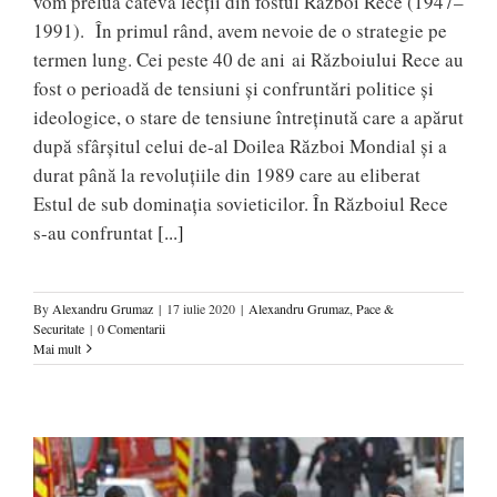
vom prelua câteva lecţii din fostul Război Rece (1947–
1991). În primul rând, avem nevoie de o strategie pe
termen lung. Cei peste 40 de ani ai Războiului Rece au
fost o perioadă de tensiuni şi confruntări politice şi
ideologice, o stare de tensiune întreţinută care a apărut
după sfârşitul celui de-al Doilea Război Mondial şi a
durat până la revoluţiile din 1989 care au eliberat
Estul de sub dominaţia sovieticilor. În Războiul Rece
s-au confruntat
[...]
By
Alexandru Grumaz
|
17 iulie 2020
|
Alexandru Grumaz
,
Pace &
Securitate
|
0 Comentarii
Mai mult