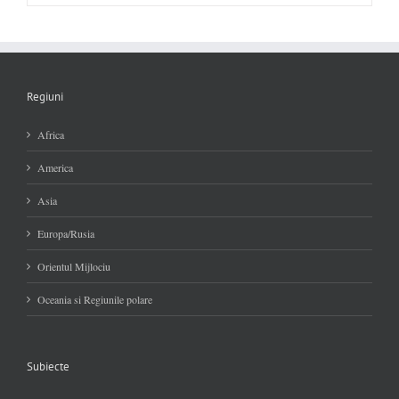
Regiuni
Africa
America
Asia
Europa/Rusia
Orientul Mijlociu
Oceania si Regiunile polare
Subiecte