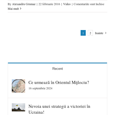
pentru
By
Alexandru Grumaz
|
22 februarie 2016
|
Video
|
Comentariile sunt închise
Ziua
Mai mult
Z
–
Estul
Europea
Postsovie
1
2
Inainte
Recent
Ce urmează în Orientul Mijlociu?
16 septembrie 2024
Nevoia unei strategii a victoriei în
Ucraina!