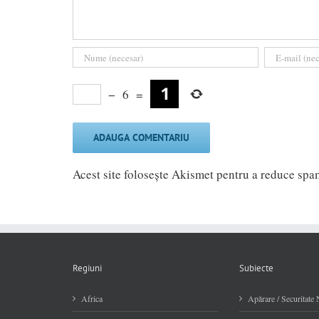
−
6
=
Acest site folosește Akismet pentru a reduce sp
Regiuni
Subiecte
Africa
Apărare / Securitate 