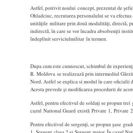
Astfel, potrivit noului concept, prezentat de şef
Ohladciuc, recrutarea personalului se va efectua de
unităţile militare prin două modalităţi, directă, p
indirectă, în care se vor încadra absolvenţii insti
îndeplinit serviciulmilitar în termen.
Dupa cum este cunnoscut, schimbul de experienţă
R. Moldova se realizează prin intermediul Gărzi
Nord. Astfel se explica si modul în care oficialii
Acesta prevede şi modificarea procedurii de acor
Astfel, pentru efectivul de soldaţi se propun trei 
cazul National Guard există Private 1, Private 2 
Pentru efectivul de sergenţi, se propun şase grad
1, Sergent clasa 2 şi Sergent major. În cazul Nat