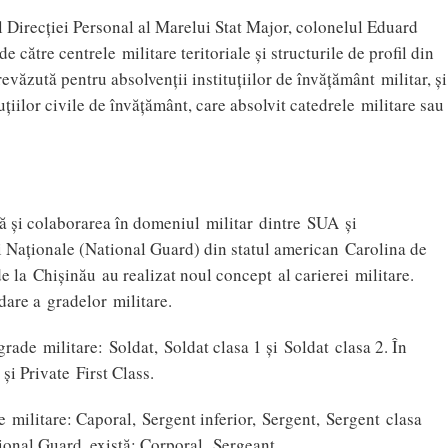
ul Direcţiei Personal al Marelui Stat Major, colonelul Eduard
 către centrele militare teritoriale şi structurile de profil din
revăzută pentru absolvenţii instituţiilor de învăţământ militar, şi
tuţiilor civile de învăţământ, care absolvit catedrele militare sau
 şi colaborarea în domeniul militar dintre SUA şi
i Naţionale (National Guard) din statul american Carolina de
 de la Chişinău au realizat noul concept al carierei militare.
dare a gradelor militare.
grade militare: Soldat, Soldat clasa 1 şi Soldat clasa 2. În
şi Private First Class.
e militare: Caporal, Sergent inferior, Sergent, Sergent clasa
ional Guard, există: Corporal, Sergeant,