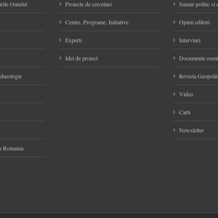
rile Omului
Proiecte de cercetare
Sumar politic si
Centre, Programe, Initiative
Opinii editori
Experti
Interviuri
Idei de proiect
Documente esent
Tehnologie
Revista Geopolit
Video
Carti
Newsletter
 in Romania