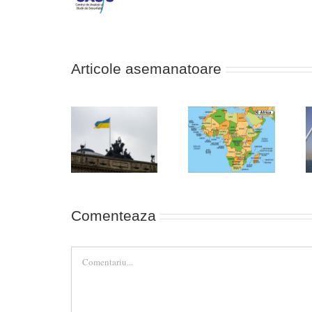
Articole asemanatoare
Neo-
Africa, noua
Nevoia unei
otomanismul
linie de front
strategii a
Turciei,
între Occident
victoriei în
catalizatorul
și Rusia (cazul
Ucraina!
relației Israel-
Durov)
Arabia Saudită
Comenteaza
Comment