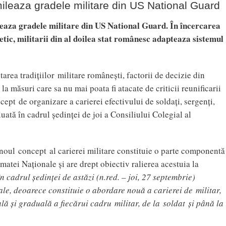
ileaza gradele militare din US National Guard
aza gradele militare din US National Guard. În încercarea
etic, militarii din al doilea stat românesc adapteaza sistemul
area tradiţiilor militare româneşti, factorii de decizie din
a măsuri care sa nu mai poata fi atacate de criticii reunificarii
ept de organizare a carierei efectivului de soldaţi, sergenţi,
luată în cadrul şedinţei de joi a Consiliului Colegial al
 noul concept al carierei militare constituie o parte componentă
atei Naţionale şi are drept obiectiv ralierea acestuia la
 cadrul şedinţei de astăzi (n.red. – joi, 27 septembrie)
le, deoarece constituie o abordare nouă a carierei de militar,
ală şi graduală a fiecărui cadru militar, de la soldat şi până la