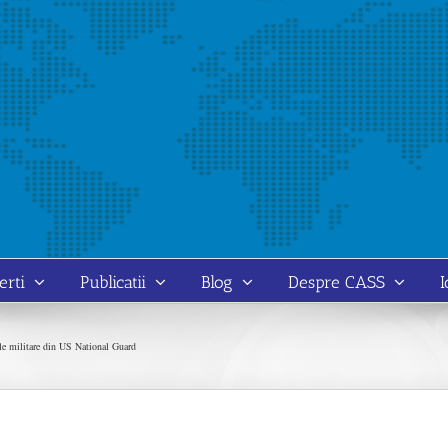
erti
Publicatii
Blog
Despre CASS
I
le militare din US National Guard