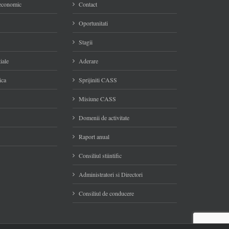
 economic
Contact
Oportunitati
Stagii
iale
Aderare
ica
Sprijiniti CASS
Misiune CASS
Domenii de activitate
Raport anual
Consiliul stiintific
Administratori si Directori
Consiliul de conducere