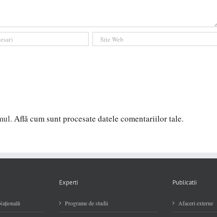
amul.
Află cum sunt procesate datele comentariilor tale
.
Experti
Publicatii
Naţională
Programe de studii
Afaceri externe