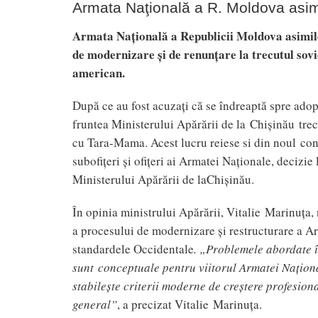
Armata Naţională a R. Moldova asim
Armata Naţională a Republicii Moldova asimile
de modernizare şi de renunţare la trecutul sovi
american.
După ce au fost acuzaţi că se îndreaptă spre adopt
fruntea Ministerului Apărării de la Chişinău trec l
cu Tara-Mama. Acest lucru reiese si din noul conc
subofiţeri şi ofiţeri ai Armatei Naţionale, decizie 
Ministerului Apărării de laChişinău.
În opinia ministrului Apărării, Vitalie Marinuţa,
a procesului de modernizare şi restructurare a Arm
standardele Occidentale
. „Problemele abordate în
sunt conceptuale pentru viitorul Armatei Naţiona
stabileşte criterii moderne de creştere profesion
general”
, a precizat Vitalie Marinuţa.