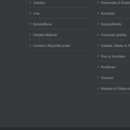
America
Democratie & Dreptu
Asia
Economie
Europa/Rusia
Energie/Mediu
Orientul Mijlociu
Guvernare globala
Oceania si Regiunile polare
Sanatate, Stiinta, & 
Pace & Securitate
Proliferare
Terorism
Strategie & Politica