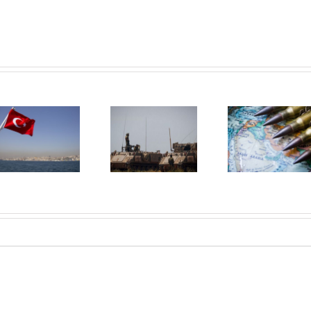
Diplomația
Război în
secretă din
Orientul
Orientul
Mijlociu Lărgit
Mijlociu Lărgit
(!?)