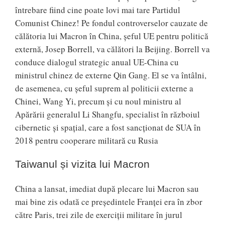
întrebare fiind cine poate lovi mai tare Partidul
Comunist Chinez! Pe fondul controverselor cauzate de
călătoria lui Macron în China, șeful UE pentru politică
externă, Josep Borrell, va călători la Beijing. Borrell va
conduce dialogul strategic anual UE-China cu
ministrul chinez de externe Qin Gang. El se va întâlni,
de asemenea, cu șeful suprem al politicii externe a
Chinei, Wang Yi, precum și cu noul ministru al
Apărării generalul Li Shangfu, specialist în războiul
cibernetic şi spațial, care a fost sancționat de SUA în
2018 pentru cooperare militară cu Rusia
Taiwanul și vizita lui Macron
China a lansat, imediat după plecare lui Macron sau
mai bine zis odată ce președintele Franței era în zbor
către Paris, trei zile de exerciții militare în jurul