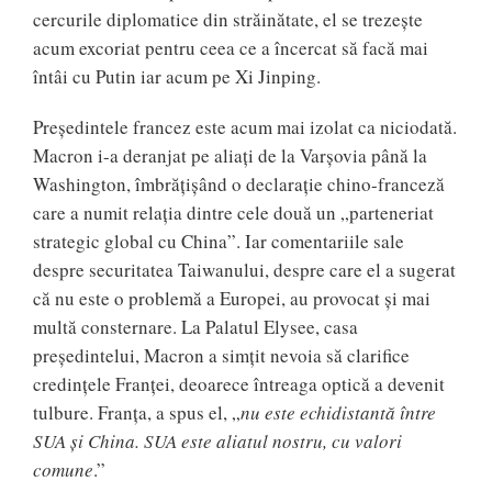
cercurile diplomatice din străinătate, el se trezește
acum excoriat pentru ceea ce a încercat să facă mai
întâi cu Putin iar acum pe Xi Jinping.
Președintele francez este acum mai izolat ca niciodată.
Macron i-a deranjat pe aliați de la Varșovia până la
Washington, îmbrățișând o declarație chino-franceză
care a numit relația dintre cele două un „parteneriat
strategic global cu China”. Iar comentariile sale
despre securitatea Taiwanului, despre care el a sugerat
că nu este o problemă a Europei, au provocat și mai
multă consternare. La Palatul Elysee, casa
președintelui, Macron a simțit nevoia să clarifice
credințele Franței, deoarece întreaga optică a devenit
tulbure. Franța, a spus el, „
nu este echidistantă între
SUA și China. SUA este aliatul nostru, cu valori
comune
.”