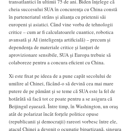
transatlantici în ultimii 75 de ani. Biden înțelege că
cheia succesului SUA în concurența cu China constă
în parteneriatul strâns și alianța cu prietenii săi
europeni și asiatici. Când vine vorba de tehnologii
critice – cum ar fi calculatoarele cuantice, robotica
avansată și AI (inteligența artificială) – precum și
dependența de materiale critice și lanțuri de
aprovizionare sensibile, SUA și Europa trebuie să
colaboreze pentru a concura eficient cu China.
Xi este fixat pe ideea de a pune capăt secolului de
umilire al Chinei, făcând-o să devină cea mai mare
putere de pe pământ și se teme că SUA este la fel de
hotărâtă să facă tot ce poate pentru a se asigura că
Beijingul eșuează. Între timp, în Washington, un oraș
atât de polarizat încât forțele politice opuse
(republicanii și democrații) rareori vorbesc între ele,
atacul Chinei a devenit o ocupație bipartizană, singura