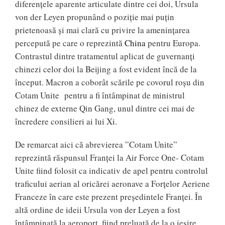
diferențele aparente articulate dintre cei doi, Ursula
von der Leyen propunând o poziție mai puțin
prietenoasă și mai clară cu privire la amenințarea
percepută pe care o reprezintă
China
pentru Europa.
Contrastul dintre tratamentul aplicat de guvernanți
chinezi celor doi la Beijing a fost evident încă de la
început. Macron a coborât scările pe covorul roșu din
Cotam Unite pentru a fi întâmpinat de ministrul
chinez de externe Qin Gang, unul dintre cei mai de
încredere consilieri ai lui Xi.
De remarcat aici că abrevierea ”Cotam Unite”
reprezintă răspunsul Franței la Air Force One- Cotam
Unite fiind folosit ca indicativ de apel pentru controlul
traficului aerian al oricărei aeronave a Forțelor Aeriene
Franceze în care este prezent președintele Franței. În
altă ordine de ideii Ursula von der Leyen a fost
întâmpinată la aeroport, fiind preluată de la o ieșire