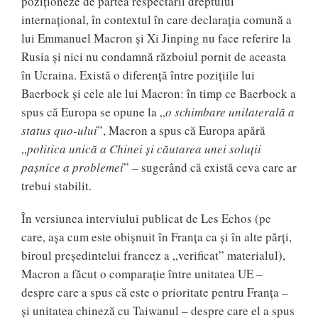
poziționeze de partea respectării dreptului
internațional, în contextul în care declarația comună a
lui Emmanuel Macron și Xi Jinping nu face referire la
Rusia și nici nu condamnă războiul pornit de aceasta
în Ucraina. Există o diferență între pozițiile lui
Baerbock și cele ale lui Macron: în timp ce Baerbock a
spus că Europa se opune la „
o schimbare unilaterală a
status quo-ului
”, Macron a spus că Europa apără
„
politica unică a Chinei și căutarea unei soluții
pașnice a problemei
” – sugerând că există ceva care ar
trebui stabilit.
În versiunea interviului publicat de Les Echos (pe
care, așa cum este obișnuit în Franța ca și în alte părți,
biroul președintelui francez a „verificat” materialul),
Macron a făcut o comparație între unitatea UE –
despre care a spus că este o prioritate pentru Franța –
și unitatea chineză cu Taiwanul – despre care el a spus