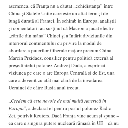
asemenea, că Franța nu a căutat „echidistanța” între
China și Statele Unite care este un aliat ferm și de
lungă durată al Franței. În schimb în Europa, analiștii
și comentatorii au susținut că Macron a jucat efectiv
„cărțile din mâna” Chinei și a întărit diviziunile din
interiorul continentului cu privire la modul de
abordare a puterilor iliberale majore precum China.
Marcin Przidacz, consilier pentru politică externă al
președintelui polonez Andrzej Duda, a exprimat
viziunea pe care o are Europa Centrală și de Est, una
care a devenit cu atât mai clară de la invadarea
Ucrainei de către Rusia anul trecut.
„
Credem că este nevoie de mai multă Americă în
Europa
”, a declarat el pentru postul polonez Radio
Zet, potrivit Reuters. Dacă Franța vine acum și spune –
ea care e singura putere nucleară rămasă în UE – că nu