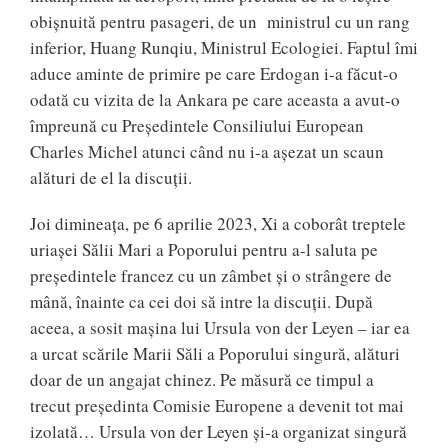
obișnuită pentru pasageri, de un ministrul cu un rang
inferior, Huang Runqiu, Ministrul Ecologiei. Faptul îmi
aduce aminte de primire pe care Erdogan i-a făcut-o
odată cu vizita de la Ankara pe care aceasta a avut-o
împreună cu Președintele Consiliului European
Charles Michel atunci când nu i-a așezat un scaun
alături de el la discuții.
Joi dimineața, pe 6 aprilie 2023, Xi a coborât treptele
uriașei Sălii Mari a Poporului pentru a-l saluta pe
președintele francez cu un zâmbet și o strângere de
mână, înainte ca cei doi să intre la discuții. După
aceea, a sosit mașina lui Ursula von der Leyen – iar ea
a urcat scările Marii Săli a Poporului singură, alături
doar de un angajat chinez. Pe măsură ce timpul a
trecut președinta Comisie Europene a devenit tot mai
izolată… Ursula von der Leyen și-a organizat singură