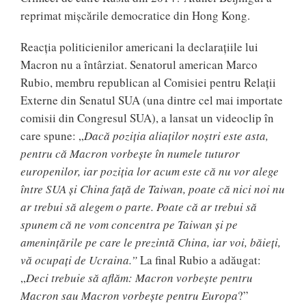
reprimat mișcările democratice din Hong Kong.
Reacția politicienilor americani la declarațiile lui
Macron nu a întârziat. Senatorul american Marco
Rubio, membru republican al Comisiei pentru Relații
Externe din Senatul SUA (una dintre cel mai importate
comisii din Congresul SUA), a lansat un videoclip în
care spune: „
Dacă poziția aliaților noștri este asta,
pentru că Macron vorbește în numele tuturor
europenilor, iar poziția lor acum este că nu vor alege
între SUA și China față de Taiwan, poate că nici noi nu
ar trebui să alegem o parte. Poate că ar trebui să
spunem că ne vom concentra pe Taiwan și pe
amenințările pe care le prezintă China, iar voi, băieți,
vă ocupați de Ucraina.”
La final Rubio a adăugat:
„
Deci trebuie să aflăm: Macron vorbește pentru
Macron sau Macron vorbește pentru Europa
?”