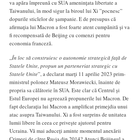
va apăra împreună cu SUA amenințata libertate a
Taiwanului, în mod sigur la biroul lui Xi ”pocnesc”
dopurile sticlelor de șampanie. E de presupus că
afirmația lui Macron a fost foarte atent cumpănită și va
fi recompensată de Beijing cu comenzi pentru
economia franceză.
„
În loc să construiesc o autonomie strategică față de
Statele Unite, propun un parteneriat strategic cu
Statele Unite
”, a declarat marți 11 aprilie 2023 prim-
ministrul polonez Mateusz Morawiecki, înainte de
propria sa călătorie în SUA. Este clar că Centrul și
Estul Europei nu agreează propunerile lui Macron. De
fapt declarația lui Macron a amplificat primejdia unui
atac asupra Taiwanului. Xi a fost surprins de unitatea
lumii libere în ceea ce privește ajutorul pentru
Ucraina. Vă mai aduceți aminte momentul anexării
Crimeei de către Rusia din 2014? Atunci Beijingul a