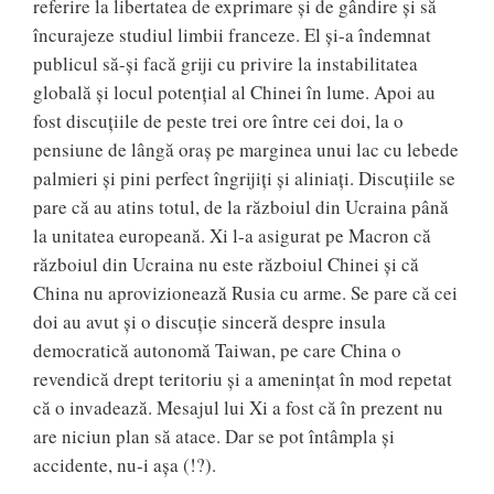
referire la libertatea de exprimare și de gândire și să
încurajeze studiul limbii franceze. El și-a îndemnat
publicul să-și facă griji cu privire la instabilitatea
globală și locul potențial al Chinei în lume. Apoi au
fost discuțiile de peste trei ore între cei doi, la o
pensiune de lângă oraș pe marginea unui lac cu lebede
palmieri și pini perfect îngrijiți și aliniați. Discuțiile se
pare că au atins totul, de la războiul din Ucraina până
la unitatea europeană. Xi l-a asigurat pe Macron că
războiul din Ucraina nu este războiul Chinei și că
China nu aprovizionează Rusia cu arme. Se pare că cei
doi au avut și o discuție sinceră despre insula
democratică autonomă Taiwan, pe care China o
revendică drept teritoriu și a amenințat în mod repetat
că o invadează. Mesajul lui Xi a fost că în prezent nu
are niciun plan să atace. Dar se pot întâmpla și
accidente, nu-i așa (!?).