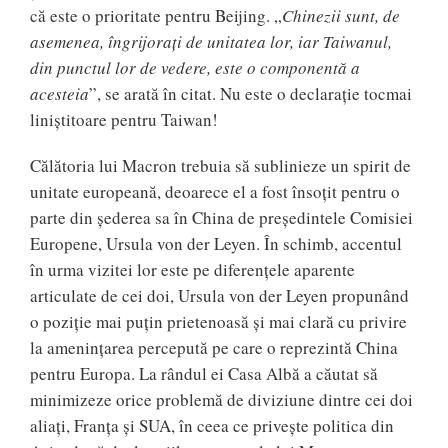
că este o prioritate pentru Beijing. „
Chinezii sunt, de
asemenea, îngrijorați de unitatea lor, iar Taiwanul,
din punctul lor de vedere, este o componentă a
acesteia
”, se arată în citat. Nu este o declarație tocmai
liniștitoare pentru Taiwan!
Călătoria lui Macron trebuia să sublinieze un spirit de
unitate europeană, deoarece el a fost însoțit pentru o
parte din șederea sa în China de președintele Comisiei
Europene, Ursula von der Leyen. În schimb, accentul
în urma vizitei lor este pe diferențele aparente
articulate de cei doi, Ursula von der Leyen propunând
o poziție mai puțin prietenoasă și mai clară cu privire
la amenințarea percepută pe care o reprezintă China
pentru Europa. La rândul ei Casa Albă a căutat să
minimizeze orice problemă de diviziune dintre cei doi
aliați, Franța și SUA, în ceea ce privește politica din