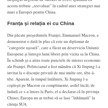
acesta trebuie „reevaluat” în cadrul unei strategiei mai
mari a Europei pentru China.
Franța și relația ei cu China
Din păcate preşedintele Franței, Emmanuel Macron, a
demonstrat o dată în plus că este un diplomat de
”categorie ușoară”, care a făcut un deserviciu Uniunii
Europene și întregii lumi libere prin vizita sa în China.
În schimb și-a atins toate punctele de interes economic
ale Franței. Politicianul a fost mândru că Xi Jinping l-a
invitat la o discuție privată de mai multe ore, tête-à-
tête. Aparent, în timpul întâlnirii, Xi Jinping l-a
copleșit pe Macron cu complimente, astfel încât, de
îndată ce s-a întors la Paris, el a declarat că în privința
Chinei, Europa nu ar trebui să se lase ”înhămată” la
căruța SUA.