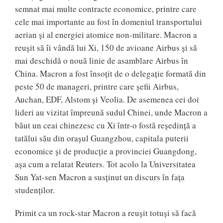
semnat mai multe contracte economice, printre care
cele mai importante au fost în domeniul transportului
aerian și al energiei atomice non-militare. Macron a
reușit să îi vândă lui Xi, 150 de avioane Airbus şi să
mai deschidă o nouă linie de asamblare Airbus în
China. Macron a fost însoțit de o delegație formată din
peste 50 de manageri, printre care șefii Airbus,
Auchan, EDF, Alstom și Veolia. De asemenea cei doi
lideri au vizitat împreună sudul Chinei, unde Macron a
băut un ceai chinezesc cu Xi într-o fostă reședință a
tatălui său din orașul Guangzhou, capitala puterii
economice și de producție a provinciei Guangdong,
așa cum a relatat Reuters. Tot acolo la Universitatea
Sun Yat-sen Macron a susținut un discurs în fața
studenților.
Primit ca un rock-star Macron a reușit totuși să facă