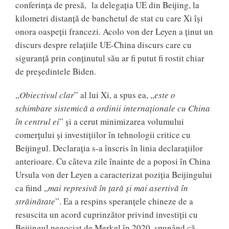
conferința de presă, la delegația UE din Beijing, la
kilometri distanță de banchetul de stat cu care Xi își
onora oaspeții francezi. Acolo von der Leyen a ținut un
discurs despre relațiile UE-China discurs care cu
siguranță prin conținutul său ar fi putut fi rostit chiar
de președintele Biden.
„
Obiectivul clar
” al lui Xi, a spus ea, „
este o
schimbare sistemică a ordinii internaționale cu China
în centrul ei
” și a cerut minimizarea volumului
comerțului și investițiilor în tehnologii critice cu
Beijingul. Declarația s-a înscris în linia declarațiilor
anterioare. Cu câteva zile înainte de a poposi în China
Ursula von der Leyen a caracterizat poziția Beijingului
ca fiind „
mai represivă în țară și mai asertivă în
străinătate
”. Ea a respins speranțele chineze de a
resuscita un acord cuprinzător privind investiții cu
Beijingul negociat de Merkel în 2020, spunând că