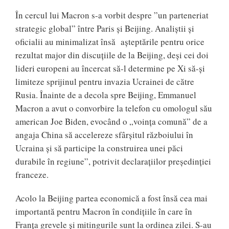
În cercul lui Macron s-a vorbit despre ”un parteneriat
strategic global” între Paris și Beijing. Analiștii și
oficialii au minimalizat însă așteptările pentru orice
rezultat major din discuțiile de la Beijing, deși cei doi
lideri europeni au încercat să-l determine pe Xi să-și
limiteze sprijinul pentru invazia Ucrainei de către
Rusia. Înainte de a decola spre Beijing, Emmanuel
Macron a avut o convorbire la telefon cu omologul său
american Joe Biden, evocând o „voința comună” de a
angaja China să accelereze sfârșitul războiului în
Ucraina şi să participe la construirea unei păci
durabile în regiune”, potrivit declarațiilor președinției
franceze.
Acolo la Beijing partea economică a fost însă cea mai
importantă pentru Macron în condițiile în care în
Franța grevele și mitingurile sunt la ordinea zilei. S-au