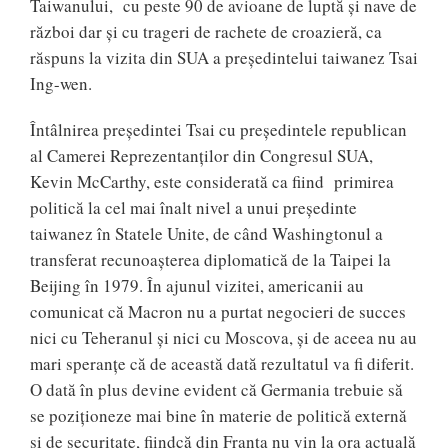
Taiwanului, cu peste 90 de avioane de luptă și nave de
război dar și cu trageri de rachete de croazieră, ca
răspuns la vizita din SUA a președintelui taiwanez Tsai
Ing-wen.
Întâlnirea președintei Tsai cu președintele republican
al Camerei Reprezentanților din Congresul SUA,
Kevin McCarthy, este considerată ca fiind primirea
politică la cel mai înalt nivel a unui președinte
taiwanez în Statele Unite, de când Washingtonul a
transferat recunoașterea diplomatică de la Taipei la
Beijing în 1979. În ajunul vizitei, americanii au
comunicat că Macron nu a purtat negocieri de succes
nici cu Teheranul și nici cu Moscova, și de aceea nu au
mari speranțe că de această dată rezultatul va fi diferit.
O dată în plus devine evident că Germania trebuie să
se poziționeze mai bine în materie de politică externă
şi de securitate, fiindcă din Franța nu vin la ora actuală