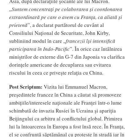
Asia, după declarațiile șocante ale lui Macron.
„
Suntem concentrați pe colaborarea și coordonarea
extraordinară pe care o avem cu Franța, ca aliată și
prietenă
”, a declarat purtătorul de cuvânt al
Consiliului Național de Securitate, John Kirby,
subliniind modul în care „
francezii își intensifică
participarea în Indo-Pacific
”. În orice caz întâlnirea
miniștrilor de externe din G-7 din Japonia va clarifica
dorințele americane de decuplarea sau evitarea
riscului în ceea ce privește relația cu China.
Post Scriptum:
Vizita lui Emmanuel Macron,
președintele francez în China a căutat să promoveze
ambițiile/interesele naționale ale Franței într-o lume
schimbată de invazia Rusiei în Ucraina și apariția
Beijingului ca arbitru al conflictului global. Primirea
lui la întoarcerea în Europa a fost însă rece. În Franța,
el se confruntă săptămânal cu proteste în stradă iar în