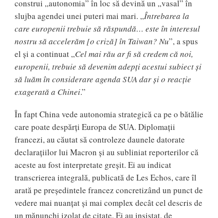
construi „autonomia” în loc să devină un „vasal” în
slujba agendei unei puteri mai mari. „
Întrebarea la
care europenii trebuie să răspundă… este în interesul
nostru să accelerăm [o criză] în Taiwan? Nu
”, a spus
el și a continuat „
Cel mai rău ar fi să credem că noi,
europenii, trebuie să devenim adepți acestui subiect și
să luăm în considerare agenda SUA dar și o reacție
exagerată a Chinei
.”
În fapt China vede autonomia strategică ca pe o bătălie
care poate despărți Europa de SUA. Diplomații
francezi, au căutat să controleze daunele datorate
declarațiilor lui Macron și au subliniat reporterilor că
aceste au fost interpretate greșit. Ei au indicat
transcrierea integrală, publicată de Les Echos, care îl
arată pe președintele francez concretizând un punct de
vedere mai nuanțat și mai complex decât cel descris de
un mănunchi izolat de citate. Ei au insistat, de