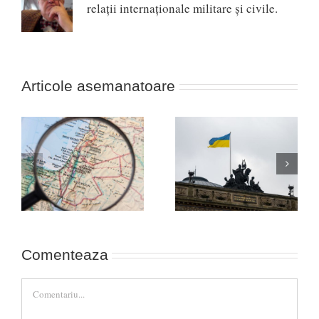
relaţii internaţionale militare şi civile.
Articole asemanatoare
Africa, noua linie de
ul
Nevoia unei strategii a
front între Occident și
victoriei în Ucraina!
Rusia (cazul Durov)
Comenteaza
Comment