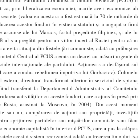
 fondurilor Partidului Comunist al Uniunii Sovietice (PCUS) î
ut ca, prin liberalizarea economiei, marile averi economice al
secrete (valoarea acestora a fost estimată la 70 de miliarde d
ucerea acestor fonduri în vistieria statului şi a angajat o firm
 ascunse ale lui Marcos, fostul preşedinte filipinez, şi ale lu
ul s-a pregătit pentru un viitor incert al Rusiei pentru că n
u a evita situaţia din fostele ţări comuniste, odată cu prăbuşire
omitetul Central al PCUS a emis un decret cu măsuri urgente d
iale internaţionale ale partidului. Acţiunea s-a desfăşurat su
 care a condus rebeliunea împotriva lui Gorbaciov). Colonelu
 extern, directorat transformat ulterior în serviciul de spiona
iind transferat la Departamentul Administrativ al Comitetulu
area activităţilor cu aceste fonduri, care a ajuns în presă pri
s
Rusia, asasinat la Moscova, în 2004). Din acest moment
ite sau nu, cumpărarea de acţiuni sau proprietăţi, investiţiil
tru sprijinirea partidelor sau mişcărilor comuniste s-au făcu
o economie capitalistă în interiorul PCUS, care a pus la adăpos
patele acestui sistem, reorganizat odată cu trecerea timpului, s-