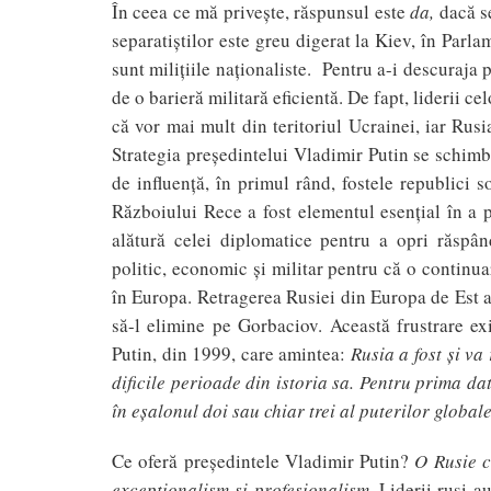
În ceea ce mă priveşte, răspunsul este
da,
dacă se
separatiştilor este greu digerat la Kiev, în Parla
sunt miliţiile naţionaliste. Pentru a-i descuraja p
de o barieră militară eficientă. De fapt, liderii 
că vor mai mult din teritoriul Ucrainei, iar Rusi
Strategia preşedintelui Vladimir Putin se schim
de influenţă, în primul rând, fostele republici s
Războiului Rece a fost elementul esenţial în a 
alătură celei diplomatice pentru a opri răspând
politic, economic şi militar pentru că o continua
în Europa. Retragerea Rusiei din Europa de Est a 
să-l elimine pe Gorbaciov. Această frustrare exis
Putin, din 1999, care amintea:
Rusia a fost
şi va
dificile perioade din istoria sa. Pentru prima da
în eş
alonul doi sau chiar trei al puterilor global
Ce oferă preşedintele Vladimir Putin?
O Rusie c
excep
ţ
ionalism
ş
i profesionalism.
Liderii ruşi a