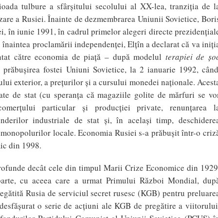
oada tulbure a sfârşitului secolului al XX-lea, tranziţia de l
zare a Rusiei. Înainte de dezmembrarea Uniunii Sovietice, Bori
ei, în iunie 1991, în cadrul primelor alegeri directe prezidenţial
p înaintea proclamării independenţei, Elţîn a declarat că va iniţi
entat către economia de piaţă – după modelul
terapiei de şo
a prăbuşirea fostei Uniuni Sovietice, la 2 ianuarie 1992, cân
lui exterior, a preţurilor şi a cursului monedei naţionale. Acest
late de stat (cu speranţa că magaziile golite de mărfuri se vo
omerţului particular şi producţiei private, renunţarea l
nderilor industriale de stat şi, în acelaşi timp, deschidere
 monopolurilor locale. Economia Rusiei s-a prăbuşit într-o criz
ic din 1998.
profunde decât cele din timpul Marii Crize Economice din 1929
 parte, cu aceea care a urmat Primului Război Mondial, dup
regătită Rusia de serviciul secret rusesc (KGB) pentru preluare
desfăşurat o serie de acţiuni ale KGB de pregătire a viitorului