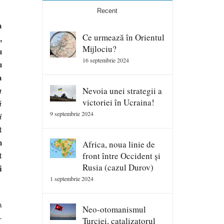
Recent
a
Ce urmează în Orientul
,
Mijlociu?
u
16 septembrie 2024
u
a
a
Nevoia unei strategii a
victoriei în Ucraina!
ă
9 septembrie 2024
i
t
n
Africa, noua linie de
t
front între Occident și
Rusia (cazul Durov)
i
1 septembrie 2024
a
Neo-otomanismul
-
Turciei, catalizatorul