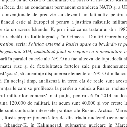
ului Rece, dar au condamnat permanent extinderea NATO şi a U
le convenţionale de precizie au devenit un laitmotiv pentru 
lancul estic al Europei şi pentru a justifica măsurile militar
ice de croazieră Iskander-K, prin încălcarea tratatului din 198
ip de rachetă), în Kaliningrad şi în Crimeea. Dimitri Gorenburg
ration,
scria:
Politica externă a Rusiei apare ca bazându-se p
 hegemonia SUA, amândouă fiind percepute ca o ameninţ
are l
şoară în paralel cu cele ale NATO nu fac altceva, de fapt, decât s
matei ruse şi de flexibilitatea forţelor sale prin dimensiune
 desfăşoară, să ameninţe dispunerea elementelor NATO din flancu
ă (în acelaşi timp, analizează în teren cât de reale sunt acest
ninţările care se profilează la periferia sudică a Rusiei, inclusi
ul militarilor contează mai puţin, pentru că în 2014 au fos
raina 120.000 de militari, iar acum sunt 40.000 şi vor creşte l
e sunt conturate interesele politice ale Rusiei: Arctica, Mare
 Rusia prepoziţionează forţele din triada nucleară (avioanel
şi Iskander-K, în Kaliningrad, submarine nucleare în Mare