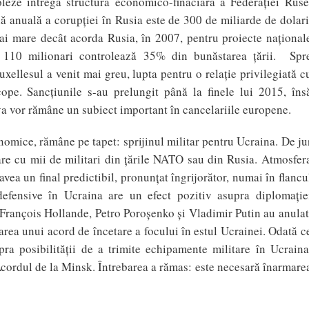
oleze întrega structură economico-finaciară a Federaţiei Ruse
ă anuală a corupţiei în Rusia este de 300 de miliarde de dolari
i mare decât acorda Rusia, în 2007, pentru proiecte naţional
ră. 110 milionari controlează 35% din bunăstarea ţării. Spr
ellesul a venit mai greu, lupta pentru o relaţie privilegiată c
e. Sancţiunile s-au prelungit până la finele lui 2015, îns
ova vor rămâne un subiect important în cancelariile europene.
onomice, rămâne pe tapet: sprijinul militar pentru Ucraina. De ju
tare cu mii de militari din ţările NATO sau din Rusia. Atmosfer
 avea un final predictibil, pronunţat îngrijorător, numai în flancu
defensive în Ucraina are un efect pozitiv asupra diplomaţie
 François Hollande, Petro Poroşenko şi Vladimir Putin au anulat
zarea unui acord de încetare a focului în estul Ucrainei. Odată c
ra posibilităţii de a trimite echipamente militare în Ucraina
Acordul de la Minsk. Întrebarea a rămas: este necesară înarmare