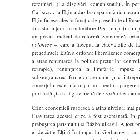
reformării şi a dizolvării comunismului. În peri
Gorbaciov la Elţîn a dus la o aparentă democrati
Elţîn fusese ales în funcţia de preşedinte al Rusi
din istoria ţării. În octombrie 1991, cu puţin tim
un proces radical de reformă economică, ori
poloneze –,
care a început la câteva zile de l
preşedintele Elţîn a ordonat liberalizarea comerţu
a atras renunţarea la politica preţurilor contro
reumple), renunţarea la limitările impuse c
subvenţionarea fermelor agricole şi a întrepri
comerţului extern la importuri, pentru spargerea
profundă şi a fost grav lovită de
crash
-ul econom
Criza economică rusească a atins niveluri mai 
Gravitatea acestei crize a fost asemănată, în
prăbuşirea ţarismului şi Războiul civil. A fost p
ei de către Elţîn? În timpul lui Gorbaciov, s-au 