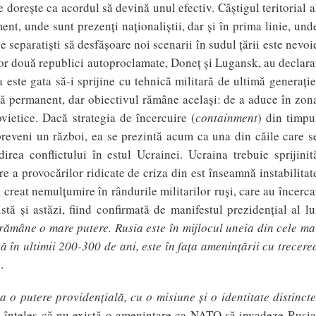
 doreşte ca acordul să devină unul efectiv. Câştigul teritorial a
ment, unde sunt prezenţi naţionaliştii, dar şi în prima linie, und
e separatişti să desfăşoare noi scenarii în sudul ţării este nevoi
celor două republici autoproclamate, Doneţ şi Lugansk, au declara
a este gata să-i sprijine cu tehnică militară de ultimă generaţie
bă permanent, dar obiectivul rămâne acelaşi: de a aduce în zon
ovietice. Dacă strategia de încercuire (
containment
) din timpu
preveni un război, ea se prezintă acum ca una din căile care s
irea conflictului în estul Ucrainei. Ucraina trebuie sprijinit
re a provocărilor ridicate de criza din est înseamnă instabilitat
creat nemulţumire în rândurile militarilor ruşi, care au încerca
tă şi astăzi, fiind confirmată de manifestul prezidenţial al lu
 rămâne o mare putere. Rusia este în mijlocul unei
a din
cele ma
tă în
ultimii 200-300 de ani, este în fa
ţ
a amenin
ţării cu trecere
e
.
a o putere providen
ţială
, cu o misiune
ş
i o identitate distincte
u înţeles că nu există o ameninţare ca NATO să invadeze Rusia