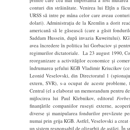
printre care cea mai importantă a fost mutarea
conturi din străinătate. Venirea lui Elţîn a făc
URSS să intre pe mâna celor care aveau conturi 
dolari). Administraţia de la Kremlin a dorit read
americană să le găsească (care a găsit fondurile
Saddam Hussein, după invazia Kuweitului). KGB-
avea încredere în politica lui Gorbaciov şi pentr
regimurilor dictatoriale. La 23 august 1990, C
reorganizare a activităţilor economice şi comerc
îndrumarea şefului KGB Vladimir Kriucikov (cel
Leonid Veselovski, din Directoratul 1 (spionajul
extern, SVR), s-a ocupat de aceste probleme, f
Central (el a elaborat un memorandum pentru derul
mijlocirea lui Paul Klebnikov, editorul
Forbe
finanţările companiilor ruseşti externe, acoper
diverse şi manipularea fondurilor prevăzute pen
numai prin grija KGB. Astfel, Veselovski a creat 
un sistem responsabil de oligarhii de astăzi. În s