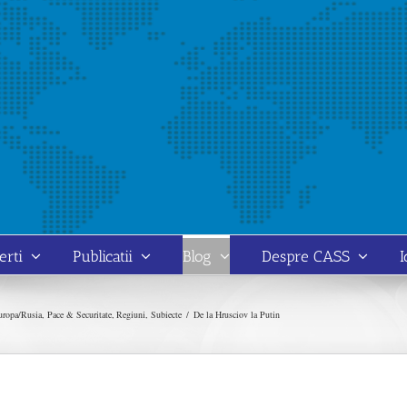
erti
Publicatii
Blog
Despre CASS
I
uropa/Rusia
Pace & Securitate
Regiuni
Subiecte
De la Hrusciov la Putin