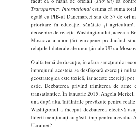
făcut ca o mână de oficiali (
siloviki
) să contr
Transparency International
estima că suma total
egală cu PIB-ul Danemarcei sau de 37 de ori ma
prioritare în educaţie, sănătate şi agricultu
deosebire de reacţia Washingtonului, aceea a Brux
Moscova a unor ţări europene producând sincop
relaţiile bilaterale ale unor ţări ale UE cu Mosc
O altă temă de discuţie, în afara sancţiunilor ec
împrejurul acesteia se desfăşoară exerciţii mili
geostrategică este toxică, iar aceste exerciţii pot
estic. Dezbaterea privind trimiterea de arme 
transatlantice. În ianuarie 2015, Angela Merkel,
una după alta, întâlnirile prevăzute pentru reali
Washigtonul a început dezbaterea efectivă asup
liderii menţionaţi au găsit timp pentru a evalua 
Ucrainei?