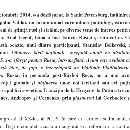
octombrie 2014,
s-a desfăş
urat, la Sankt Petersburg, întâlnire
pului Valdai,
un forum anual care adună politologi, istorici
ni de ştiinţă ruş
i
şi străini, pe divers
e teme de interes pentr
a. Anul trecut, tema a fost
Istoria Rusiei şi viitorul ei. C
astă ocazie
, unul dintre participan
ţ
i, Stanislav Belkovski, 
rmat:
C
ăutarea ideii naţionale, începută odată cu disoluţ
i
, s-a sfâr
ş
it pentru Rusia,
într-un final. Acum este evident c
astă
idee, de fapt, e
întruchipată de Vladimir Vladimirovic
.
Rusia, în perioada post-
Război Rece
,
nu a mai avu
n
uen
ţ
ei globale
ş
i
unor noi teritorii sau cel pu
ţ
i
ob
ţ
inerea
 republici sovietice. Tranzi
ţ
ia de la Hru
ş
ciov la Putin a trecu
ejnev, Andropov
ş
i Cernenko, prin
lui Gorbaciov
ş
glasnostul
ngresul al XX-lea al PCUS, în care era criticat stalinismul, 
. Deşi incomplet, acesta a inaugurat era reformării, a contra