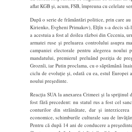
aflat KGB şi, acum, FSB, împreuna cu celelate se
După o serie de frământări politice, prin care a
Kirienko, Evgheni Primakov), Elţîn s-a decis să-
a acestuia a fost al doilea război din Cecenia, 
armatei ruse şi preluarea controlului asupra ma
campaniei electorale pentru alegerea noului pr
mandatului, premierul preluând poziţia de preşe
Groznîi, iar Putin proclama, cu o săptămână înain
ciclu de evoluţie şi, odată cu ea, estul Europei a
noului preşedinte.
Reacţia SUA la anexarea Crimeei şi la sprijinul d
fost fără precedent: nu statul rus a fost cel sanc
conturilor din străinătate, dar şi interzicerea 
economice, schimburile culturale sau de învăţămâ
Pentru că după 14 ani de conducere a preşedinte