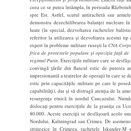
ceea ce se putea întâmpla, în perioada Război
spre Est. Astfel, scutul antirachetă sau arme
demonstra dezechilibrarea balanţei nucleare în f
luate (în special, dezvoltarea rachetelor balist
referitor la utilizarea şi dezvoltarea acestui t
expert în probleme militare ruseşti la
CNA Corpo
frica de protestele populare ş
i opozi
ţ
ia fa
ţă de
regimul Putin
. Exerciţiile militare care se desfă
convingă ţările din flancul estic de puterea ar
impresionantă a teatrelor de operaţii în care se
estic prin capacităţile militare pe care le posed
capabilităţi), dar şi să distragă atenţia de la ame
resurgenţa etnică în nordul Caucazului. Număr
dislocaţi pentru exerciţiile de la graniţa cu Uc
80.000. Aceste exerciţii se desfăşoară acolo und
Nordului, Kaliningrad sau Crimea. De asemenea,
strategice în Crimeea, rachetele Iskander-M 