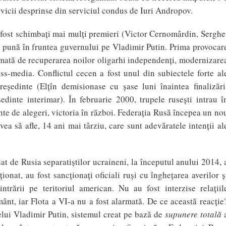
rvicii desprinse din serviciul condus de Iuri Andropov.
u fost schimbaţi mai mulţi premieri (Victor Cernomârdin, Serghe
l pună în fruntea guvernului pe Vladimir Putin. Prima provocar
urmată de recuperarea noilor oligarhi independenţi, modernizare
ss-media. Conflictul cecen a fost unul din subiectele forte al
eşedinte (Elţîn demisionase cu şase luni înaintea finalizări
dinte interimar). În februarie 2000, trupele ruseşti intrau î
te de alegeri, victoria în război. Federaţia Rusă începea un no
vea să afle, 14 ani mai târziu, care sunt adevăratele intenţii al
at de Rusia separatiştilor ucraineni, la începutul anului 2014, 
ţionat, au fost sancţionaţi oficiali ruşi cu îngheţarea averilor ş
intrării pe teritoriul american. Nu au fost interzise relaţiil
nt, iar Flota a VI-a nu a fost alarmată. De ce această reacţie
lui Vladimir Putin, sistemul creat pe bază de
supunere totală