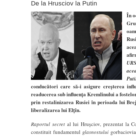
De la Hrusciov la Putin
În 
Gru
oame
Rusi
ace
afi
URSS
ace
Puti
conducători care să-i asigure creş
terea infl
readucerea sub influen
ţ
a Kremlinului a fostelor
prin restalinizarea Rusiei în perioada lui Br
liberalizarea lui El
ţî
n.
Raportul secret
al lui Hruşciov, prezentat la Co
constituit fundamentul
glasnostului
gorbaciovian