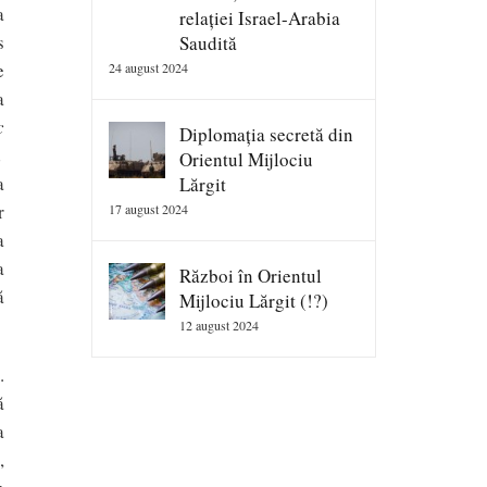
a
relației Israel-Arabia
s
Saudită
e
24 august 2024
a
c
Diplomația secretă din
d
Orientul Mijlociu
a
Lărgit
r
17 august 2024
a
a
Război în Orientul
ă
Mijlociu Lărgit (!?)
12 august 2024
.
ă
a
,