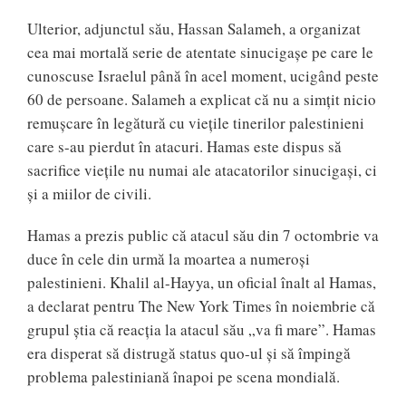
Ulterior, adjunctul său, Hassan Salameh, a organizat
cea mai mortală serie de atentate sinucigașe pe care le
cunoscuse Israelul până în acel moment, ucigând peste
60 de persoane. Salameh a explicat că nu a simțit nicio
remușcare în legătură cu viețile tinerilor palestinieni
care s-au pierdut în atacuri. Hamas este dispus să
sacrifice viețile nu numai ale atacatorilor sinucigași, ci
și a miilor de civili.
Hamas a prezis public că atacul său din 7 octombrie va
duce în cele din urmă la moartea a numeroși
palestinieni. Khalil al-Hayya, un oficial înalt al Hamas,
a declarat pentru The New York Times în noiembrie că
grupul știa că reacția la atacul său „va fi mare”. Hamas
era disperat să distrugă status quo-ul și să împingă
problema palestiniană înapoi pe scena mondială.