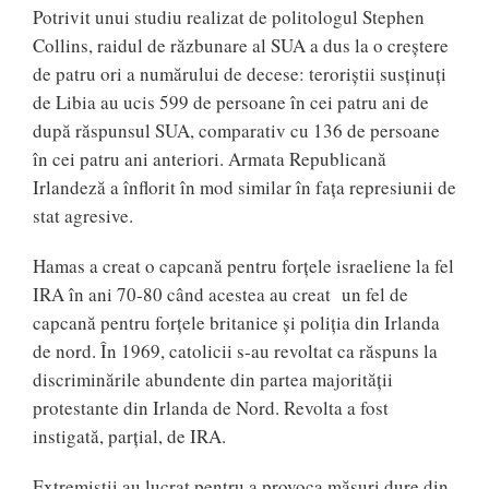
Potrivit unui studiu realizat de politologul Stephen
Collins, raidul de răzbunare al SUA a dus la o creștere
de patru ori a numărului de decese: teroriștii susținuți
de Libia au ucis 599 de persoane în cei patru ani de
după răspunsul SUA, comparativ cu 136 de persoane
în cei patru ani anteriori. Armata Republicană
Irlandeză a înflorit în mod similar în fața represiunii de
stat agresive.
Hamas a creat o capcană pentru forțele israeliene la fel
IRA în ani 70-80 când acestea au creat un fel de
capcană pentru forțele britanice și poliția din Irlanda
de nord. În 1969, catolicii s-au revoltat ca răspuns la
discriminările abundente din partea majorității
protestante din Irlanda de Nord. Revolta a fost
instigată, parțial, de IRA.
Extremiștii au lucrat pentru a provoca măsuri dure din