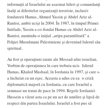
informații al Israelului au asasinat lideri și comandanți
înalți ai diferitelor organizații teroriste, inclusiv
fondatorii Hamas, Ahmed Yassin și Abdel Aziz al-
Rantisi, ambii uciși în 2004. În 1987, în timpul Primei
Intifade, Yassin a co-fondat Hamas cu Abdel Aziz al-
Rantisi, numindu-o inițial „aripa paramilitară” a
Frăției Musulmane Palestiniene și devenind liderul său
spiritual.
Au fost și operațiuni ratate ale Mossad-ului israelian.
Vorbim de operațiunea în care trebuia ucis liderul
Hamas, Khaled Mashaal, în Iordania în 1997, și care s-
a încheiat cu un eșec. Aceasta a adus cu ea o criză
diplomatică majoră cu Iordania, cu care Israelul a
semnase un tratat de pace în 1994. Regele Iordaniei
Hussein a văzut asta ca pe un act de umilire și lipsă de
respect din partea Israelului. Israelul a fost pus să