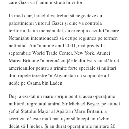
care Gaza va fi administrată în viitor.
În mod clar, Israelul va trebui să negocieze cu
palestinienii viitorul Gazei și cine va controla
teritoriul la un moment dat, cu excepția cazului în care
Netaniahu intenționează să ocupe regiunea pe termen
nelimitat. Am în minte anul 2001, mai precis 11
septembrie World Trade Center, New York. Atunci
Marea Britanie împreună cu țările din Est s-au alăturat
americanilor pentru a trimite forțe speciale și militari
din trupele terestre în Afganistan cu scopul de a-l
ucide pe Osama bin Laden.
Deși a existat un mare sprijin pentru acea operațiune
militară, regretatul amiral Sir Michael Boyce, pe atunci
șef al Statului Major al Apărării Marii Britanii, a
avertizat că este mult mai ușor să începi un război
decât să-l închei. Și au durat operațiunile militare 20