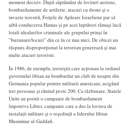
moment decisiv. După săptămâni de lovituri aeriene,
bombardamente de artilerie, atacuri cu drone și o
invazie terestră, Forțele de Apărare Israeliene par să
aibă conducerea Hamas și pe acei luptători rămași încă
loiali idealurilor criminale ale grupului prinși în
”buzunare/locuri” din ce în ce mai mici. De obicei un
răspuns disproporționat la terorism generează și mai
multe atacuri teroriste.
În 1986, de exemplu, teroriștii care acționau la ordinul
guvernului libian au bombardat un club de noapte din
Germania popular printre militarii americani, ucigând
trei persoane și rănind peste 200. Ca răzbunare, Statele
Unite au pornit o campanie de bombardament
împotriva Libiei, campanie care a dus la lovirea de
instalații militare și o reședință a liderului libian
Muammar al-Gaddafi.