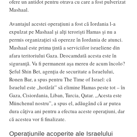
ofere un antidot pentru otrava cu care a fost pulverizat
Mashaal.
Avantajul acestei operațiuni a fost că Iordania l-a
expulzat pe Mashaal și alți teroriști Hamas și nu a
permis organizației să opereze în Iordania de atunci.
Mashaal este prima țintă a serviciilor israeliene din
afara teritoriului Gaza. Deocamdată acesta este în
siguranță. Va fi permanent așa mereu de acum încolo?
Șeful Shin Bet, agenția de securitate a Israelului,
Ronen Bar, a spus pentru The Time of Israel: că
Israelul este „hotărât” să elimine Hamas peste tot – în
Gaza, Cisiordania, Liban, Turcia, Qatar. „Acesta este
Münchenul nostru”, a spus el, adăugând că ar putea
dura câțiva ani pentru a efectua aceste operațiuni, dar
că acestea vor fi finalizate.
Operațiunile acoperite ale Israelului