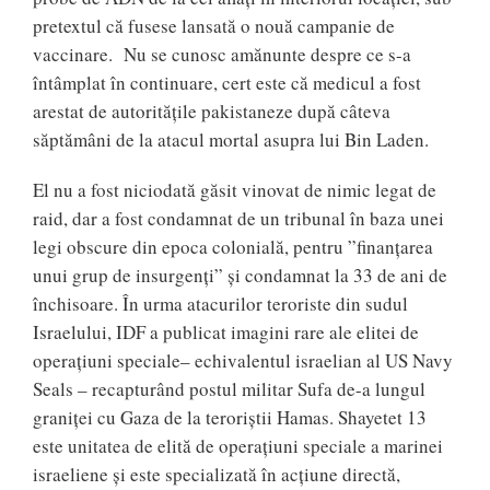
pretextul că fusese lansată o nouă campanie de
vaccinare. Nu se cunosc amănunte despre ce s-a
întâmplat în continuare, cert este că medicul a fost
arestat de autoritățile pakistaneze după câteva
săptămâni de la atacul mortal asupra lui Bin Laden.
El nu a fost niciodată găsit vinovat de nimic legat de
raid, dar a fost condamnat de un tribunal în baza unei
legi obscure din epoca colonială, pentru ”finanțarea
unui grup de insurgenți” și condamnat la 33 de ani de
închisoare. În urma atacurilor teroriste din sudul
Israelului, IDF a publicat imagini rare ale elitei de
operațiuni speciale– echivalentul israelian al US Navy
Seals – recapturând postul militar Sufa de-a lungul
graniței cu Gaza de la teroriștii Hamas. Shayetet 13
este unitatea de elită de operațiuni speciale a marinei
israeliene și este specializată în acțiune directă,