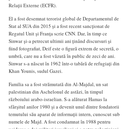
Relații Externe (ECFR).
El a fost desemnat terorist global de Departamentul de
Stat al SUA din 2015 și a fost recent sancționat de
Regatul Unit și Franța scrie CNN. Dar, în timp ce
Sinwar și-a petrecut ultimii ani ținând discursuri și
fiind fotografiat, Deif este o figură extrem de secretă, o
umbră, care nu a fost văzută în public de zeci de ani.
Sinwar s-a născut în 1962 într-o tabără de refugiați din
Khan Younis, sudul Gazei.
Familia sa a fost strămutată din Al-Majdal, un sat
palestinian din Aschelonul de astăzi, în timpul
războiului arabo-israelian. S-a alăturat Hamas la
sfârșitul anilor 1980 și a devenit unul dintre fondatorii
temutului său aparat de informații intern, cunoscut sub
numele de Majd. A fost condamnat în 1988 pentru