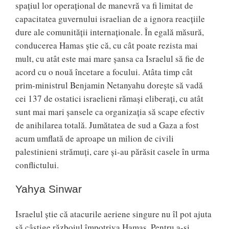
spațiul lor operațional de manevră va fi limitat de
capacitatea guvernului israelian de a ignora reacțiile
dure ale comunității internaționale. În egală măsură,
conducerea Hamas știe că, cu cât poate rezista mai
mult, cu atât este mai mare șansa ca Israelul să fie de
acord cu o nouă încetare a focului. Atâta timp cât
prim-ministrul Benjamin Netanyahu dorește să vadă
cei 137 de ostatici israelieni rămași eliberați, cu atât
sunt mai mari șansele ca organizația să scape efectiv
de anihilarea totală. Jumătatea de sud a Gaza a fost
acum umflată de aproape un milion de civili
palestinieni strămuți, care și-au părăsit casele în urma
conflictului.
Yahya Sinwar
Israelul știe că atacurile aeriene singure nu îl pot ajuta
să câștige războiul împotriva Hamas. Pentru a-și