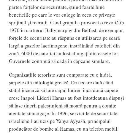
partea forțelor de securitate, știind foarte bine
beneficiile pe care le vor culege în ceea ce privește
sprijinul și recruții. Când grupul a provocat o revoltă în
1970 în cartierul Ballymurphy din Belfast, de exemplu,
forțele de securitate au răspuns cu utilizarea pe scară
largă a gazelor lacrimogene, înstrăinând catolicii din
zonă. 6000 de catolici au fost alungați din casele lor.
Guvernele continuă să cadă în capcane similare.
Organizațiile teroriste sunt comparate cu o hidră,
șarpele din mitologia greacă. De fiecare dată când
statul încearcă să taie capul hidrei, încă două capete
cresc înapoi. Liderii Hamas au fost întotdeauna dispuși
să lase tinerii palestinieni să moară pentru a comite
atentate sinucigașe. În 1996, serviciile de securitate
israeliene l-au ucis pe Yahya Ayyash, principalul
producător de bombe al Hamas, cu un telefon mobil.