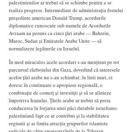
palestinienilor ar trebui să se schimbe pentru a se
realiza progrese. Intermediate de administrația fostului
președinte american Donald Trump, acordurile
diplomatice cunoscute sub numele de Acordurile
Avraam au permis ca cinci țări arabe — Bahrein,
Maroc, Sudan și Emiratele Arabe Unite — să
normalizeze legăturile cu Israelul.
În mod miraculos acele acorduri s-au menținut pe tot
parcursul războiului din Gaza, dovedind că interesele
acelor țări arabe nu s-au schimbat; în linii mari, ei
doresc în continuare o apropiere regională, o
combinație de comerț și investiții și să se alinieze
împotriva Iranului. Țările arabe ar trebui să preia
conducerea în forjarea unei păci durabile israeliano-
palestiniană fapt ce ar contribui și la stabilitatea
regiunii și ar limita atracția grupurilor islamiste
radicale de către sponsorizările de la Teheran.