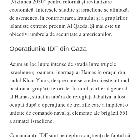
„Viziunea 2030” pentru reformă și revitalizare
economică. Interesele saudite și israeliene se aliniază,
de asemenea, în contracararea Iranului și a grupărilor
islamiste extreme precum Al Qaeda. Și mai este un
obiectiv: umbrela de securitate a americanilor.
Operațiunile IDF din Gaza
Acum au loc lupte intense de stradă între trupele
israeliene și oamenii înarmați ai Hamas în orașul din
sudul Khan Yunis, despre care se crede că este ultimul
bastion al grupării teroriste. În nord, cartierul general
al Hamas, situat în tabăra de refugiați Jabaliya, a fost
ocupat după o operațiune de trei zile care a implicat o
unitate de comando naval și elemente ale brigăzii 551
a armatei israeliene.
Comandanții IDF sunt pe deplin conștienți de faptul că