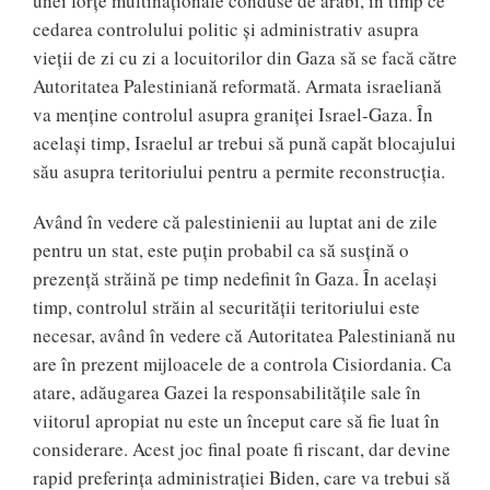
unei forțe multinaționale conduse de arabi, în timp ce
cedarea controlului politic și administrativ asupra
vieții de zi cu zi a locuitorilor din Gaza să se facă către
Autoritatea Palestiniană reformată. Armata israeliană
va menține controlul asupra graniței Israel-Gaza. În
același timp, Israelul ar trebui să pună capăt blocajului
său asupra teritoriului pentru a permite reconstrucția.
Având în vedere că palestinienii au luptat ani de zile
pentru un stat, este puțin probabil ca să susțină o
prezență străină pe timp nedefinit în Gaza. În același
timp, controlul străin al securității teritoriului este
necesar, având în vedere că Autoritatea Palestiniană nu
are în prezent mijloacele de a controla Cisiordania. Ca
atare, adăugarea Gazei la responsabilitățile sale în
viitorul apropiat nu este un început care să fie luat în
considerare. Acest joc final poate fi riscant, dar devine
rapid preferința administrației Biden, care va trebui să