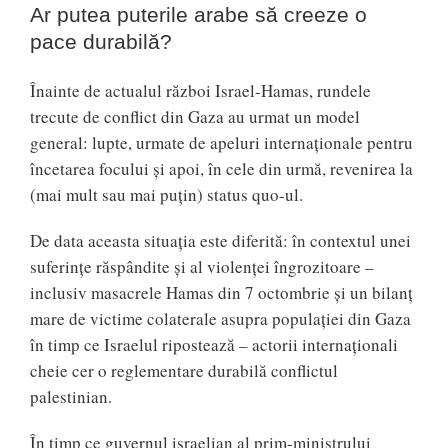
Ar putea puterile arabe să creeze o
pace durabilă?
Înainte de actualul război Israel-Hamas, rundele
trecute de conflict din Gaza au urmat un model
general: lupte, urmate de apeluri internaționale pentru
încetarea focului și apoi, în cele din urmă, revenirea la
(mai mult sau mai puțin) status quo-ul.
De data aceasta situația este diferită: în contextul unei
suferințe răspândite și al violenței îngrozitoare –
inclusiv masacrele Hamas din 7 octombrie și un bilanț
mare de victime colaterale asupra populației din Gaza
în timp ce Israelul ripostează – actorii internaționali
cheie cer o reglementare durabilă conflictul
palestinian.
În timp ce guvernul israelian al prim-ministrului