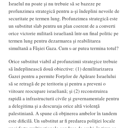
Israelul nu poate și nu trebuie să se bazeze pe
profunzimea strategică pentru a-și îndeplini nevoile de
securitate pe termen lung. Profunzimea strategică este
un substitut slab pentru un plan coerent de a converti
orice victorie militară israeliană într-un final politic pe
termen lung pentru dezarmarea și reabilitarea
simultană a Fâșiei Gaza. Cum s-ar putea termina totul?
Orice substitut viabil al profunzimii strategice trebuie
să îndeplinească două obiective: (1) demilitarizarea
Gazei pentru a permite Forțelor de Apărare Israelului
să se retragă de pe teritoriu și pentru a preveni o
viitoare reocupare israeliană; și (2) reconstruirea
rapidă a infrastructurii civile și guvernamentale pentru
a delegitima și a descuraja orice altă violență
palestiniană. A spune că obținerea ambelor în tandem
este dificilă. Un substitut ar fi predarea poliției locale