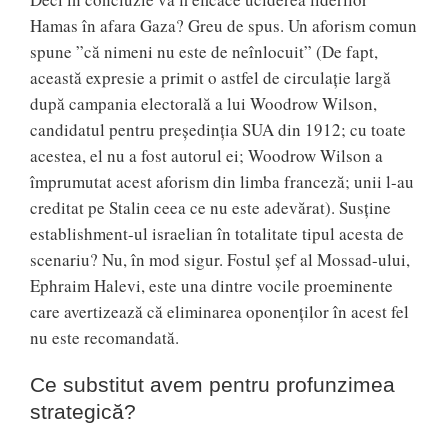
Hamas în afara Gaza? Greu de spus. Un aforism comun
spune ”că nimeni nu este de neînlocuit” (De fapt,
această expresie a primit o astfel de circulație largă
după campania electorală a lui Woodrow Wilson,
candidatul pentru președinția SUA din 1912; cu toate
acestea, el nu a fost autorul ei; Woodrow Wilson a
împrumutat acest aforism din limba franceză; unii l-au
creditat pe Stalin ceea ce nu este adevărat). Susține
establishment-ul israelian în totalitate tipul acesta de
scenariu? Nu, în mod sigur. Fostul șef al Mossad-ului,
Ephraim Halevi, este una dintre vocile proeminente
care avertizează că eliminarea oponenților în acest fel
nu este recomandată.
Ce substitut avem pentru profunzimea
strategică?