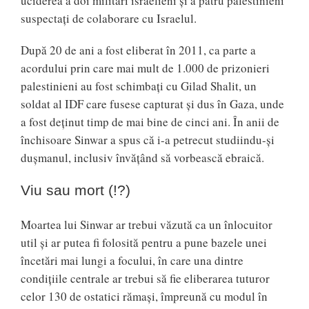
uciderea a doi militari israelieni și a patru palestinieni
suspectați de colaborare cu Israelul.
După 20 de ani a fost eliberat în 2011, ca parte a
acordului prin care mai mult de 1.000 de prizonieri
palestinieni au fost schimbați cu Gilad Shalit, un
soldat al IDF care fusese capturat și dus în Gaza, unde
a fost deținut timp de mai bine de cinci ani. În anii de
închisoare Sinwar a spus că i-a petrecut studiindu-și
dușmanul, inclusiv învățând să vorbească ebraică.
Viu sau mort (!?)
Moartea lui Sinwar ar trebui văzută ca un înlocuitor
util și ar putea fi folosită pentru a pune bazele unei
încetări mai lungi a focului, în care una dintre
condițiile centrale ar trebui să fie eliberarea tuturor
celor 130 de ostatici rămași, împreună cu modul în