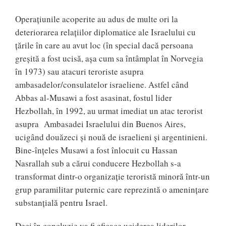
Operațiunile acoperite au adus de multe ori la
deteriorarea relațiilor diplomatice ale Israelului cu
țările în care au avut loc (în special dacă persoana
greșită a fost ucisă, așa cum sa întâmplat în Norvegia
în 1973) sau atacuri teroriste asupra
ambasadelor/consulatelor israeliene. Astfel când
Abbas al-Musawi a fost asasinat, fostul lider
Hezbollah, în 1992, au urmat imediat un atac terorist
asupra Ambasadei Israelului din Buenos Aires,
ucigând douăzeci și nouă de israelieni și argentinieni.
Bine-înțeles Musawi a fost înlocuit cu Hassan
Nasrallah sub a cărui conducere Hezbollah s-a
transformat dintr-o organizație teroristă minoră într-un
grup paramilitar puternic care reprezintă o amenințare
substanțială pentru Israel.
Deci în concluzie va fi eficace uciderea liderilor