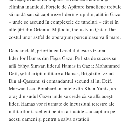
elimina inamicul, Forțele de Apărare israeliene trebuie
să ucidă sau să captureze liderii grupului, atât în Gaza
– unde se ascund în complexele de tuneluri – cât și în
alte țări din Orientul Mijlociu, inclusiv în Qatar. Dar
costul unor astfel de operațiuni periculoase va fi mare.
Deocamdată, prioritatea Israelului este vizarea
liderilor Hamas din Fâșia Gaza. Pe lista de succes se
află Yahya Sinwar, liderul Hamas în Gaza; Mohammed
Deif, șeful aripii militare a Hamas, Brigăzile Izz ad-
Din al-Qassam; și comandantul secund al lui Deif,
Marwan Issa. Bombardamentele din Khan Yunis, un
oraș din sudul Gazei unde se crede că se află acești
lideri Hamas vor fi urmate de incursiuni terestre ale
militarilor israelieni pentru a-i ucide sau captura pe
acești oameni și pentru a salva ostaticii.