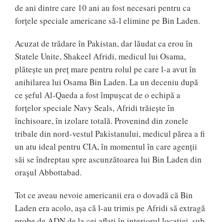
de ani dintre care 10 ani au fost necesari pentru ca
forțele speciale americane să-l elimine pe Bin Laden.
Acuzat de trădare în Pakistan, dar lăudat ca erou în
Statele Unite, Shakeel Afridi, medicul lui Osama,
plătește un preț mare pentru rolul pe care l-a avut în
anihilarea lui Osama Bin Laden. La un deceniu după
ce șeful Al-Qaeda a fost împușcat de o echipă a
forțelor speciale Navy Seals, Afridi trăiește în
închisoare, în izolare totală. Provenind din zonele
tribale din nord-vestul Pakistanului, medicul părea a fi
un atu ideal pentru CIA, în momentul în care agenții
săi se îndreptau spre ascunzătoarea lui Bin Laden din
orașul Abbottabad.
Tot ce aveau nevoie americanii era o dovadă că Bin
Laden era acolo, așa că l-au trimis pe Afridi să extragă
probe de ADN de la cei aflați în interiorul locației, sub