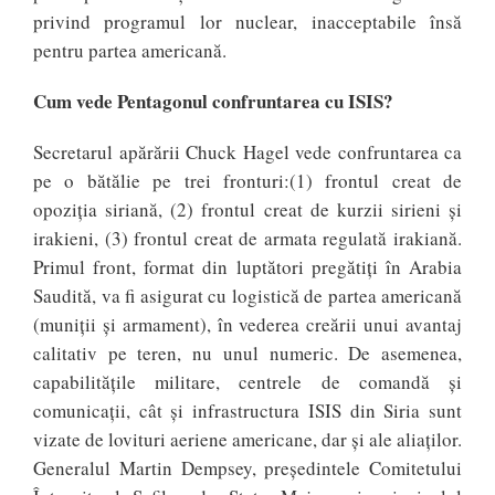
privind programul lor nuclear, inacceptabile însă
pentru partea americană.
Cum vede Pentagonul confruntarea cu ISIS?
Secretarul apărării Chuck Hagel vede confruntarea ca
pe o bătălie pe trei fronturi:(1) frontul creat de
opoziția siriană, (2) frontul creat de kurzii sirieni și
irakieni, (3) frontul creat de armata regulată irakiană.
Primul front, format din luptători pregătiți în Arabia
Saudită, va fi asigurat cu logistică de partea americană
(muniții și armament), în vederea creării unui avantaj
calitativ pe teren, nu unul numeric. De asemenea,
capabilitățile militare, centrele de comandă și
comunicații, cât și infrastructura ISIS din Siria sunt
vizate de lovituri aeriene americane, dar și ale aliaților.
Generalul Martin Dempsey, președintele Comitetului