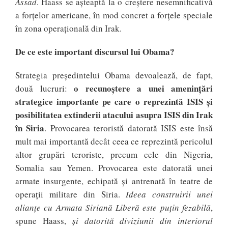
Assad
. Haass se așteaptă la o creștere nesemnificativă
a forțelor americane, în mod concret a forțele speciale
în zona operațională din Irak.
De ce este important discursul lui Obama?
Strategia președintelui Obama devoalează, de fapt,
o recunoștere a unei amenințări
două lucruri:
strategice importante pe care o reprezintă ISIS și
posibilitatea extinderii atacului asupra ISIS din Irak
în Siria
. Provocarea teroristă datorată ISIS este însă
mult mai importantă decât ceea ce reprezintă pericolul
altor grupări teroriste, precum cele din Nigeria,
Somalia sau Yemen. Provocarea este datorată unei
armate insurgente, echipată și antrenată în teatre de
operații militare din Siria.
Ideea construirii unei
alianțe cu Armata Siriană Liberă este puțin fezabilă
,
spune Haass,
și datorită diviziunii din interiorul