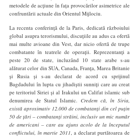
metodele de acțiune în fața provocărilor asimetrice ale
confruntării actuale din Orientul Mijlociu.
La recenta conferință de la Paris, dedicată războiului
global asupra terorismului, discuțiile au adus ca ofertă
mai multe avioane din Vest, dar nicio ofertă de trupe
combatante în teatrele de operații. Reprezentanți a
peste 20 de state, incluzând 10 state arabe s-au
alăturat celor din SUA, Canada, Franța, Marea Britanie
și Rusia și s-au declarat de acord cu sprijinul
Bagdadului în lupta cu jihadiștii sunniți care au creat
pe teritoriul Siriei și al Irakului un Califat islamic sub
denumirea de Statul Islamic.
Credem că, în Siria,
există aproximativ 12.000 de combatanţi din cel puţin
50 de ţări – combatanţi străini, inclusiv un mic număr
de americani – care au ajuns acolo de la începutul
conflictului, în martie 2011
, a declarat purtătoarea de