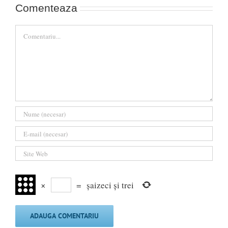
Comenteaza
Comment
×
=
șaizeci și trei