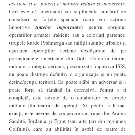
acesteia și a puterii ei militare reduse și incoerente
.
Cert este că americanii vor suplimenta numărul de
consilieri și forțele speciale (care vor acționa
împotriva
țintelor importante
) pentru sprijinul
operațiilor armatei irakiene sau a celorlați parteneri
(trupele kurde Peshmerga sau miliții sunnite tribale) și
ușurarea operațiilor aeriene desfășurate de pe
portavioanele americane din Golf. Conform teoriei
militare, strategia aeriană, preconizată împotriva ISIS,
nu poate distruge definitiv o organizație și nu poate
deține/ocupa teritorii. Ea poate slăbi un adversar și-l
poate forța să rămână în defensivă. Pentru a fi
completă, este nevoie de o colaborare cu forțele
militare din teatrul de operații. Și, pentru a fi mai
exacți, este nevoie de cooperare cu trupe din Arabia
Saudită, Iordania și Egipt (sau alte țări din regiunea
Golfului), care au abilități în astfel de teatre de