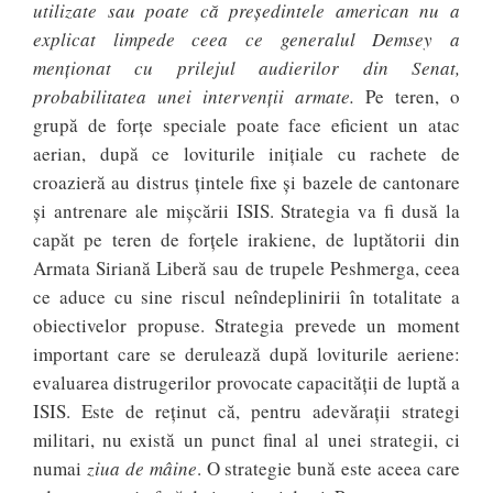
utilizate sau poate că președintele american nu a
explicat limpede ceea ce generalul Demsey a
menționat cu prilejul audierilor din Senat,
probabilitatea unei intervenții armate.
Pe teren, o
grupă de forțe speciale poate face eficient un atac
aerian, după ce loviturile inițiale cu rachete de
croazieră au distrus țintele fixe și bazele de cantonare
și antrenare ale mișcării ISIS. Strategia va fi dusă la
capăt pe teren de forțele irakiene, de luptătorii din
Armata Siriană Liberă sau de trupele Peshmerga, ceea
ce aduce cu sine riscul neîndeplinirii în totalitate a
obiectivelor propuse. Strategia prevede un moment
important care se derulează după loviturile aeriene:
evaluarea distrugerilor provocate capacității de luptă a
ISIS. Este de reținut că, pentru adevărații strategi
militari, nu există un punct final al unei strategii, ci
numai
ziua de mâine
. O strategie bună este aceea care