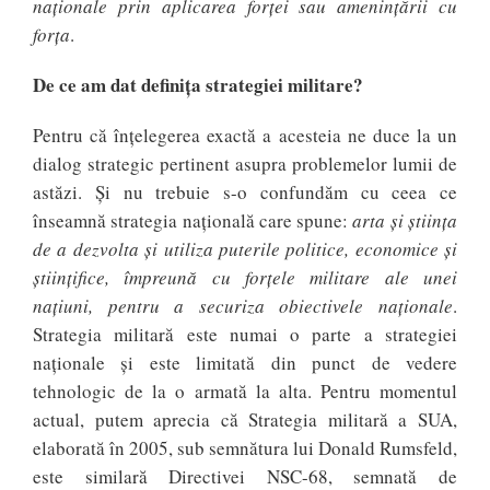
naționale prin aplicarea forței sau amenințării cu
forța
.
De ce am dat definița strategiei militare?
Pentru că înțelegerea exactă a acesteia ne duce la un
dialog strategic pertinent asupra problemelor lumii de
astăzi. Și nu trebuie s-o confundăm cu ceea ce
înseamnă strategia națională care spune:
arta și știința
de a dezvolta și utiliza puterile politice, economice și
științifice, împreună cu forțele militare ale unei
națiuni, pentru a securiza obiectivele naționale
.
Strategia militară este numai o parte a strategiei
naționale și este limitată din punct de vedere
tehnologic de la o armată la alta. Pentru momentul
actual, putem aprecia că Strategia militară a SUA,
elaborată în 2005, sub semnătura lui Donald Rumsfeld,
este similară Directivei NSC-68, semnată de