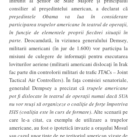
Întrunit al Șefilor de State Majore și principalul
consilier al președintelui american, a declarat că
președintele Obama va lua în considerare
participarea trupelor americane în teatrul de operații,
în funcție de elementele proprii fiecărei situații în
parte.
Deocamdată, în viziunea generalului Demsey,
militarii americani (în jur de 1.600) vor participa la
misiuni de culegere de informații pentru executarea
loviturilor aeriene (militarii americani dislocați în Irak
fac parte din controlorii militari de trafic JTACs – Joint
Tactical Air Controllers). În fața comisiei senatoriale,
generalul Dempsey a precizat că
trupele americane
pot fi dislocate în teatrul de operații numai dacă SUA
nu vor reuși să organizeze o coaliție de forțe împotriva
ISIS (coaliția este în curs de formare)
. Alte scenarii pe
care le-a citat, ca exemplu de utilizare a trupelor
americane, au fost o ipotetică invazie a orașului Mosul
sau cazul unor ținte de pe teritoriul american vizate de