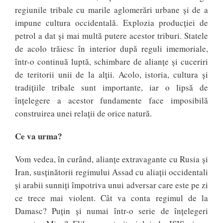
regiunile tribale cu marile aglomerări urbane și de a
impune cultura occidentală. Explozia producției de
petrol a dat și mai multă putere acestor triburi. Statele
de acolo trăiesc în interior după reguli imemoriale,
într-o continuă luptă, schimbare de alianțe și cuceriri
de teritorii unii de la alții. Acolo, istoria, cultura și
tradițiile tribale sunt importante, iar o lipsă de
înțelegere a acestor fundamente face imposibilă
construirea unei relații de orice natură.
Ce va urma?
Vom vedea, în curând, alianțe extravagante cu Rusia și
Iran, susținătorii regimului Assad cu aliații occidentali
și arabii sunniți împotriva unui adversar care este pe zi
ce trece mai violent. Cât va conta regimul de la
Damasc? Puțin și numai într-o serie de înțelegeri