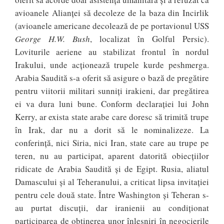
avioanele Alianței să decoleze de la baza din Incirlik
(avioanele americane decolează de pe portavionul USS
George H.W. Bush
, localizat în Golful Persic).
Loviturile aeriene au stabilizat frontul în nordul
Irakului, unde acționează trupele kurde peshmerga.
Arabia Saudită s-a oferit să asigure o bază de pregătire
pentru viitorii militari sunniți irakieni, dar pregătirea
ei va dura luni bune. Conform declarației lui John
Kerry, ar exista state arabe care doresc să trimită trupe
în Irak, dar nu a dorit să le nominalizeze. La
conferință, nici Siria, nici Iran, state care au trupe pe
teren, nu au participat, aparent datorită obiecțiilor
ridicate de Arabia Saudită și de Egipt. Rusia, aliatul
Damascului și al Teheranului, a criticat lipsa invitației
pentru cele două state. Între Washington și Teheran s-
au purtat discuții, dar iranienii au condiționat
participarea de obținerea unor înlesniri în negocierile