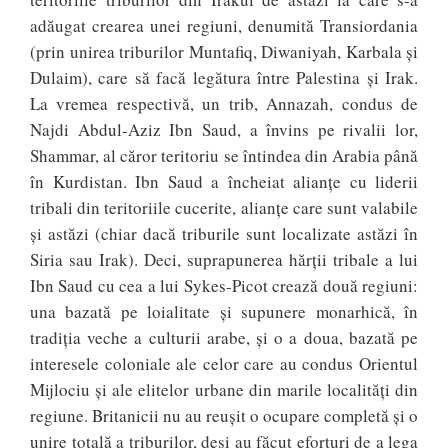
adăugat crearea unei regiuni, denumită Transiordania
(prin unirea triburilor Muntafiq, Diwaniyah, Karbala și
Dulaim), care să facă legătura între Palestina și Irak.
La vremea respectivă, un trib, Annazah, condus de
Najdi Abdul-Aziz Ibn Saud, a învins pe rivalii lor,
Shammar, al căror teritoriu se întindea din Arabia până
în Kurdistan. Ibn Saud a încheiat alianțe cu liderii
tribali din teritoriile cucerite, alianțe care sunt valabile
și astăzi (chiar dacă triburile sunt localizate astăzi în
Siria sau Irak). Deci, suprapunerea hărții tribale a lui
Ibn Saud cu cea a lui Sykes-Picot crează două regiuni:
una bazată pe loialitate și supunere monarhică, în
tradiția veche a culturii arabe, și o a doua, bazată pe
interesele coloniale ale celor care au condus Orientul
Mijlociu și ale elitelor urbane din marile localități din
regiune. Britanicii nu au reușit o ocupare completă și o
unire totală a triburilor, deși au făcut eforturi de a lega