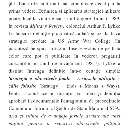
țări. Lucrurile sunt mult mai complicate decât par la
prima vedere. Definirea și aplicarea strategiei militare
poate duce la victorie sau la înfrângere. În mai 1989,
în revista
Military Review
, colonelul Arthur F. Lykke
Jr. lansa o definiție pragmatică, aflată și azi la baza
strategiei predate la US Army War College (în
paranteză fie spus, articolul fusese exclus de pe lista
celor care pot fi publicate în vederea pregătirii
cursanților în anul de învățământ 1981!). Lykke a
distilat întreaga definiție într-o ecuație simplă:
Strategia = obiectivele finale + resursele utilizate +
căile folosite
(Strategy = Ends + Means + Ways).
Pentru scopul acestei discuții, voi oferi și definiția
aprobată în documentele Pentagonului de președintele
Comitetului Întrunit al Șefilor de State Majore al SUA:
arta și știința de a angaja forțele armate ale unei
națiuni pentru a securiza obiectivele politicii