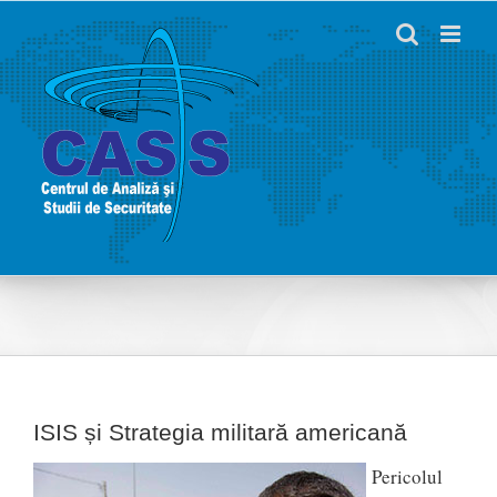
Skip
to
content
ISIS și Strategia militară americană
Pericolul