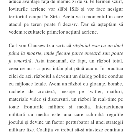
aduce avantaje față de inamic zi de zi. Pe termen scurt,
loviturile aeriene vor slăbi ISIS și vor face nesigur
teritoriul ocupat în Siria. Acela va fi momentul în care
atacul pe teren poate fi decisiv. Dar să așteptăm să
vedem rezultatele primelor acțiuni aeriene.
Carl von Clausewitz a scris că
războiul este ca un duel
până la moarte, unde fiecare parte omoară sau poate
fi omorâtă
. Asta înseamnă, de fapt, un război total,
ceea ce nu s-a prea întâmplat până acum. În practica
zilei de azi, războiul a devenit un dialog politic condus
cu mijloace letale. Avem un război cu gloanțe, bombe,
rachete de crozieră, mesaje pe twitter, mailuri,
materiale video și discursuri, un război în real-time pe
toate fronturile militare și media. Interacțiunea
militară cu media este una care schimbă regulile
jocului și devine un factor perturbator al unei strategii
militare fixe. Coaliția va trebui să-și ajusteze continuu