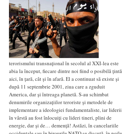
terorismului transnațional în secolul al XXI-lea este
abia la început, fiecare dintre noi fiind o posibilă țintă
aici, în țară, cât și în afară. El a continuat să existe și
după 11 septembrie 2001, ziua care a zguduit
America, dar și întreaga planetă. S-au schimbat
denumirile organizațiilor teroriste și metodele de
implementare a ideologiei fundamentaliste, iar liderii
în vârstă au fost înlocuiți cu lideri tineri, plini de
energie, dar și de… demență! Astăzi, în cancelariile
occidentale sau în birourile NATO se discută, în noile