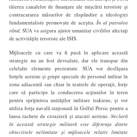
tăierea canalelor de finanțare ale mișcării teroriste și
contracararea măsurilor de răspândire a ideologiei
fundamentaliste promovate de aceștia.
În al patrulea
rând,
SUA va asigura ajutor umanitar civililor afectați
de activitățile teroriste ale ISIS.
Mijloacele cu care va fi pusă în aplicare această
strategie nu au fost devoalate, dar ele transpar din
celelalte elemente prezentate. SUA vor desfășura
forțele aeriene și grupe speciale de personal militar în
zona adiacentă sau chiar în teatrele de operații, forțe
care să participe la conducerea acțiunilor în teren
pentru sprijinirea unităților militare irakiene, și vor
utiliza forța navală staționată în Golful Persic pentru a
lansa rachete de croazieră și atacuri aeriene.
Neclară
în această strategie militară este diferența dintre
obiectivele nelimitate și mijloacele relativ limitate