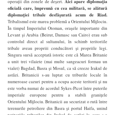
Aici apare diplomația
operații din zonele de deșert.
oficială care, împreună cu cea militară, se alătură
diplomației tribale desfășurată acum de Riad.
Tribalismul este marea problemă a Orientului Mijlociu.
În timpul Imperiului Otoman, orașele importante din
Levant și Arabia (Beirut, Damasc sau Cairo) erau sub
controlul direct al sultanului, în schimb teritoriile
tribale aveau propriii conducători și propriile legi.
Singura sursă acceptată istoric este că Marea Britanie
a unit trei vilaiete (mai multe sangeacuri formau un
vialet) Bagdad, Basra și Mosul, ca să creeze Irakul de
astăzi. Britanicii s-au luptat cu triburile locale în
numeroase cazuri pentru a ocupa aceste teritorii și nu
este vorba numai de acordul Sykes-Picot între puterile
imperiale europene pentru a stabili granițele
Orientului Mijlociu. Britanicii au securizat o rută între
terenurile petroliere din Basra și portul Haifa, unind
teritoriile triburilor din Irakul de astăzi la care s-a