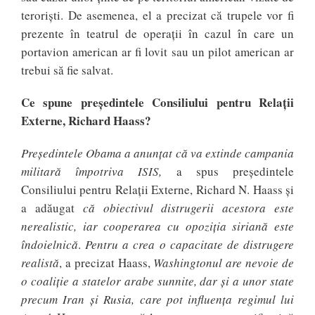
teroriști. De asemenea, el a precizat că trupele vor fi
prezente în teatrul de operații în cazul în care un
portavion american ar fi lovit sau un pilot american ar
trebui să fie salvat.
Ce spune președintele Consiliului pentru Relații
Externe, Richard Haass?
Președintele Obama a anunțat că va extinde campania
militară împotriva ISIS,
a spus președintele
Consiliului pentru Relații Externe, Richard N. Haass și
a adăugat
că obiectivul distrugerii acestora este
nerealistic, iar cooperarea cu opoziția siriană este
îndoielnică
.
Pentru a crea o capacitate de distrugere
realistă
, a precizat Haass,
Washingtonul are nevoie de
o coaliție a statelor arabe sunnite, dar și a unor state
precum Iran și Rusia, care pot influența regimul lui