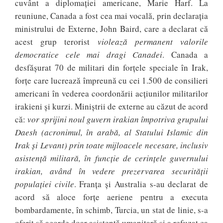
cuvânt a diplomaţiei americane, Marie Harf. La
reuniune, Canada a fost cea mai vocală, prin declarația
ministrului de Externe, John Baird, care a declarat că
acest grup terorist
violează permanent valorile
democratice cele mai dragi Canadei
. Canada a
desfășurat 70 de militari din forțele speciale în Irak,
forțe care lucrează împreună cu cei 1.500 de consilieri
americani în vederea coordonării acțiunilor militarilor
irakieni și kurzi. Miniștrii de externe au căzut de acord
că:
vor sprijini noul guvern irakian împotriva grupului
Daesh (acronimul, în arabă, al Statului Islamic din
Irak și Levant) prin toate mijloacele necesare, inclusiv
asistență militară, în funcție de cerințele guvernului
irakian, având în vedere prezervarea securității
populației civile
. Franța și Australia s-au declarat de
acord să aloce forțe aeriene pentru a executa
bombardamente, în schimb, Turcia, un stat de linie, s-a
oferit să acorde doar asistență umanitară și a refuzat ca