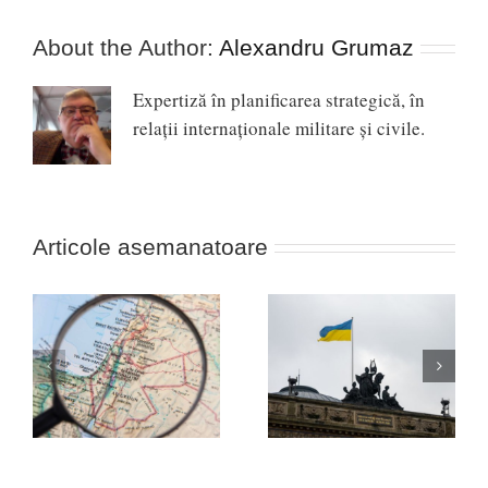
About the Author:
Alexandru Grumaz
Expertiză în planificarea strategică, în
relaţii internaţionale militare şi civile.
Articole asemanatoare
Africa, noua linie de
ul
Nevoia unei strategii a
front între Occident și
victoriei în Ucraina!
Rusia (cazul Durov)