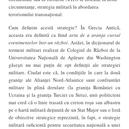
circumstanțe, strategia militară în abordarea
terorismului transnațional.
Cum definim acestă strategie? În Grecia Antică,
aceasta era definită ca fiind
arta de a aranja cursul
evenimentelor într-un război
. Astăzi, în dicționarul de
termeni militari realizat de Colegiul de Război de la
Universitatea Națională de Apărare din Washington
găsești nu mai puțin de opt definiții ale strategiei
militare. Ciudat este că, în condițiile în care la două
granițe ale Alianței Nord-Atlantice sunt confruntări
militare în plină derulare (la granița României cu
Ucraina și la granița Turciei cu Siria), unii politicieni
mai cred că o linie trasată cu creion roșu sau albastru
pe o hartă militară deținută de un Stat Major sau o listă
de obiective strategice reprezintă, în fapt, o strategie
militară suficientă pentru securitatea națională a unei