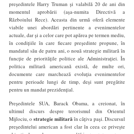
președintele Harry Truman și valabilă 20 de ani din
momentul aprobării (așa-numita Directivă a
Războiului Rece). Aceasta din urmă oferă elemente
viabile unei abordări pertinente a evenimentelor
actuale, dar și a celor care pot apărea pe termen mediu,
în condițiile în care fiecare președinte propune, în
mandatul său de patru ani, o nouă strategie militară în
funcție de prioritățile politice ale Administrației. În
politica militară americană există, de multe ori,
documente care marchează evoluția evenimentelor
pentru perioade lungi de timp, deși sunt pregătite
pentru un mandat prezidențial.
Președintele SUA, Barack Obama, a creionat, în
ultimul discurs despre terorismul din Orientul
strategie militară
Mijlociu, o
în câțiva pași. Discursul
președintelui american a fost clar în ceea ce privește