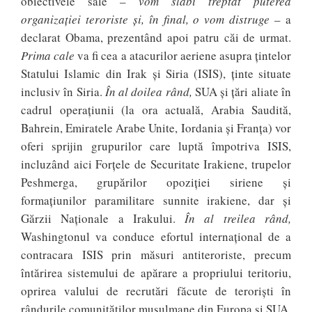
obiectivele sale –
vom slăbi treptat puterea
organizației teroriste și, în final, o vom distruge
– a
declarat Obama, prezentând apoi patru căi de urmat.
Prima cale
va fi cea a atacurilor aeriene asupra țintelor
Statului Islamic din Irak și Siria (ISIS), ținte situate
inclusiv în Siria.
În al doilea rând,
SUA și țări aliate în
cadrul operațiunii (la ora actuală, Arabia Saudită,
Bahrein, Emiratele Arabe Unite, Iordania și Franța) vor
oferi sprijin grupurilor care luptă împotriva ISIS,
incluzând aici Forțele de Securitate Irakiene, trupelor
Peshmerga, grupărilor opoziției siriene și
formațiunilor paramilitare sunnite irakiene, dar și
Gărzii Naționale a Irakului.
În al treilea rând,
Washingtonul va conduce efortul internațional de a
contracara ISIS prin măsuri antiteroriste, precum
întărirea sistemului de apărare a propriului teritoriu,
oprirea valului de recrutări făcute de teroriști în
rândurile comunităților musulmane din Europa și SUA,