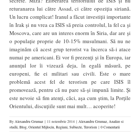
secrete. Miza? Eliberarea teritoriului de ISIS și nu
returanarea lui către Assad, ci către opoziția siriană.
Un lucru complicat! Iranul a făcut investiții importante
în Irak și nu vrea ca ISIS să preia controlul, la fel ca și
Moscova, care are un interes enorm în Siria, dar are și
o populație proprie de 10-15% musulmani. Să nu ne
imaginăm că acest grup terorist va încerca să-i atace
numai pe americani. Ei vor fi prezenți și în Europa, iar
anunțul lor îi vizează deja, în egală măsură, pe
europeni, fie ei militari sau civili. Este o mare
problemă acest fel de terorism pe care ISIS îl
promovează, pentru că nu pare să-și impună limite. Și
este nevoie să fim atenți, căci, așa cum știm, la Porțile
Orientului, discuțiile sunt mai mult… acoperite!
By
Alexandru Grumaz
|
11 noiembrie 2014
|
Alexandru Grumaz
,
Analize si
studii
,
Blog
,
Orientul Mijlociu
,
Regiuni
,
Subiecte
,
Terorism
|
0 Comentarii