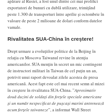
apărare al Rusiei, a fost unul dintre cei mai prolifici
exportatori de bunuri cu dublă utilizare, trimițând
peste 1.300 de transporturi între aprilie și octombrie în
valoare de peste 2 milioane de dolari conform datelor
vamale.
Rivalitatea SUA-China în creștere!
Drept urmare a evoluțiilor politice de la Beijing în
relația cu Moscova Taiwanul revine în atenția
americanilor. SUA mențin în secret un mic contingent
de instructori militari în Taiwan de cel puțin un an,
potrivit unui raport devoalat zilele acestea de presa
americană. Acest fapt este cel mai recent semn al mizei
în creștere în rivalitatea SUA-China. ”
Aproximativ
două duzini de soldați din forțele speciale americane
și un număr nespecificat de pușcași marini antrenează
acum forțele taiwaneze
”, a informat Wall Street