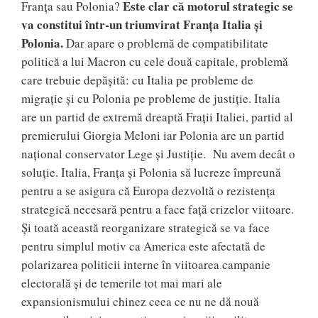
Este clar că motorul strategic se
Franța sau Polonia?
va constitui într-un triumvirat Franța Italia și
Polonia.
Dar apare o problemă de compatibilitate
politică a lui Macron cu cele două capitale, problemă
care trebuie depășită: cu Italia pe probleme de
migrație și cu Polonia pe probleme de justiție. Italia
are un partid de extremă dreaptă Frații Italiei, partid al
premierului Giorgia Meloni iar Polonia are un partid
național conservator Lege și Justiție. Nu avem decât o
soluție. Italia, Franța și Polonia să lucreze împreună
pentru a se asigura că Europa dezvoltă o rezistența
strategică necesară pentru a face față crizelor viitoare.
Și toată această reorganizare strategică se va face
pentru simplul motiv ca America este afectată de
polarizarea politicii interne în viitoarea campanie
electorală și de temerile tot mai mari ale
expansionismului chinez ceea ce nu ne dă nouă