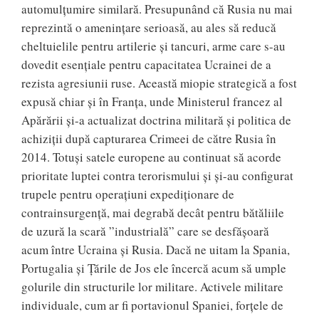
automulțumire similară. Presupunând că Rusia nu mai
reprezintă o amenințare serioasă, au ales să reducă
cheltuielile pentru artilerie și tancuri, arme care s-au
dovedit esențiale pentru capacitatea Ucrainei de a
rezista agresiunii ruse. Această miopie strategică a fost
expusă chiar și în Franța, unde Ministerul francez al
Apărării și-a actualizat doctrina militară și politica de
achiziții după capturarea Crimeei de către Rusia în
2014. Totuși satele europene au continuat să acorde
prioritate luptei contra terorismului și și-au configurat
trupele pentru operațiuni expediționare de
contrainsurgență, mai degrabă decât pentru bătăliile
de uzură la scară ”industrială” care se desfășoară
acum între Ucraina și Rusia. Dacă ne uitam la Spania,
Portugalia și Țările de Jos ele încercă acum să umple
golurile din structurile lor militare. Activele militare
individuale, cum ar fi portavionul Spaniei, forțele de