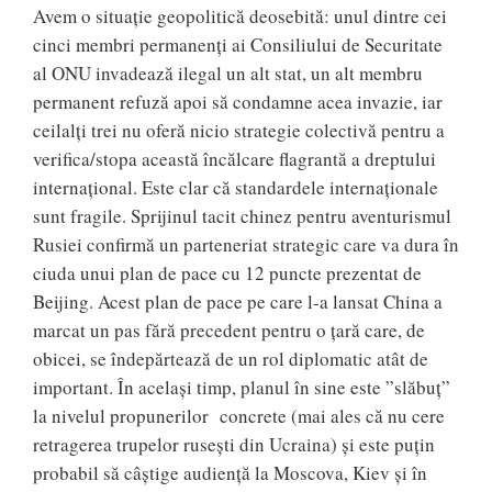
Avem o situație geopolitică deosebită: unul dintre cei
cinci membri permanenți ai Consiliului de Securitate
al ONU invadează ilegal un alt stat, un alt membru
permanent refuză apoi să condamne acea invazie, iar
ceilalți trei nu oferă nicio strategie colectivă pentru a
verifica/stopa această încălcare flagrantă a dreptului
internațional. Este clar că standardele internaționale
sunt fragile. Sprijinul tacit chinez pentru aventurismul
Rusiei confirmă un parteneriat strategic care va dura în
ciuda unui plan de pace cu 12 puncte prezentat de
Beijing. Acest plan de pace pe care l-a lansat China a
marcat un pas fără precedent pentru o țară care, de
obicei, se îndepărtează de un rol diplomatic atât de
important. În același timp, planul în sine este ”slăbuț”
la nivelul propunerilor concrete (mai ales că nu cere
retragerea trupelor rusești din Ucraina) și este puțin
probabil să câștige audiență la Moscova, Kiev și în