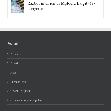
Război în Orientul Mijlociu Lărgit (!?)
12 august 2024
Regiuni
Africa
America
Asia
Europa/Rusia
Orientul Mijlociu
Oceania si Regiunile polare