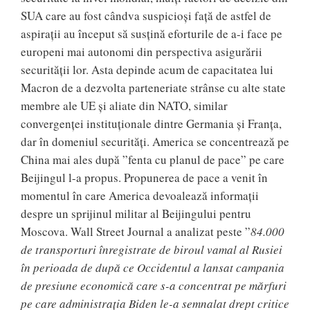
SUA care au fost cândva suspicioși față de astfel de
aspirații au început să susțină eforturile de a-i face pe
europeni mai autonomi din perspectiva asigurării
securității lor. Asta depinde acum de capacitatea lui
Macron de a dezvolta parteneriate strânse cu alte state
membre ale UE și aliate din NATO, similar
convergenței instituționale dintre Germania și Franța,
dar în domeniul securități. America se concentrează pe
China mai ales după ”fenta cu planul de pace” pe care
Beijingul l-a propus. Propunerea de pace a venit în
momentul în care America devoalează informații
despre un sprijinul militar al Beijingului pentru
Moscova. Wall Street Journal a analizat peste ”
84.000
de transporturi înregistrate de biroul vamal al Rusiei
în perioada de după ce Occidentul a lansat campania
de presiune economică care s-a concentrat pe mărfuri
pe care administrația Biden le-a semnalat drept critice