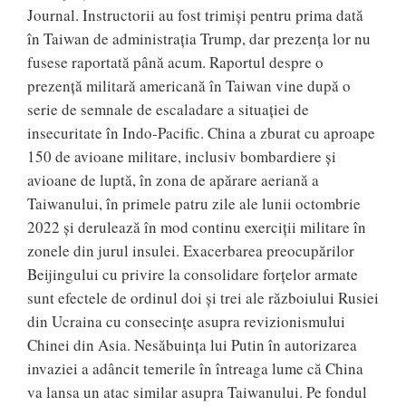
Journal. Instructorii au fost trimiși pentru prima dată
în Taiwan de administrația Trump, dar prezența lor nu
fusese raportată până acum. Raportul despre o
prezență militară americană în Taiwan vine după o
serie de semnale de escaladare a situației de
insecuritate în Indo-Pacific. China a zburat cu aproape
150 de avioane militare, inclusiv bombardiere și
avioane de luptă, în zona de apărare aeriană a
Taiwanului, în primele patru zile ale lunii octombrie
2022 și derulează în mod continu exerciții militare în
zonele din jurul insulei. Exacerbarea preocupărilor
Beijingului cu privire la consolidare forțelor armate
sunt efectele de ordinul doi și trei ale războiului Rusiei
din Ucraina cu consecințe asupra revizionismului
Chinei din Asia. Nesăbuința lui Putin în autorizarea
invaziei a adâncit temerile în întreaga lume că China
va lansa un atac similar asupra Taiwanului. Pe fondul