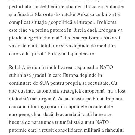
perturbator în deliberările alianței. Blocarea Finlandei
și a Suediei (datorita disputelor Ankarei cu kurzii) a
complicat situația geopolitică a Europei. Problema
este cine va prelua puterea în Turcia dacă Erdogan va
pierde alegerile din mai? Redemocratizarea Ankarei
va costa mult statul turc și va depinde de modul în
care va fi ”privit” Erdogan după plecare.
Rolul Americii în mobilizarea răspunsului NATO
subliniază gradul în care Europa depinde în
continuare de SUA pentru propria sa securitate. Cu
alte cuvinte, autonomia strategică europeană nu a fost
niciodată mai urgentă. Aceasta este, pe bună dreptate,
cauza multor îngrijorări în capitalele occidentale
europene, chiar dacă deocamdată toată lumea se
bucură de narațiunea triumfalistă a unui NATO
puternic care a reușit consolidarea militară a flancului