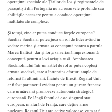
operațiuni speciale ale Țărilor de Jos și regimentele de
parașutiști din Portugalia nu au resursele profunde sau
abilitățile necesare pentru a conduce operațiuni
multilaterale complexe.
Și totuși, cine ar putea conduce forțele europene?
Suedia? Suedia ar putea juca un rol de lider având în
vedere marina și armata sa concepută pentru a patrula
Marea Baltică dar și forța sa aeriană impresionantă
concepută pentru a lovi aviația rusă. Amplasarea
Stockholmului într-un astfel de rol ar putea copleși
armata suedeză, care a întreprins eforturi ample de
reformă în ultimii ani. Înainte de Brexit, Regatul Unit
ar fi fost partenerul evident pentru un guvern francez
care urmărea să promoveze autonomia strategică
europeană. Pe lângă faptul că este singurul stat
european, în afară de Franța, care deține arme
nucleare, Regatul Unit are active valoroase, cum ar fi