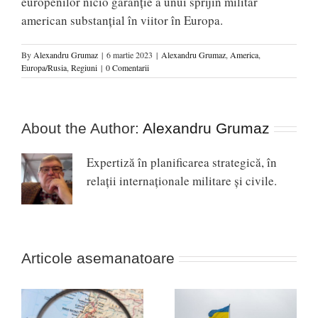
europenilor nicio garanție a unui sprijin militar
american substanțial în viitor în Europa.
By
Alexandru Grumaz
|
6 martie 2023
|
Alexandru Grumaz
,
America
,
Europa/Rusia
,
Regiuni
|
0 Comentarii
About the Author:
Alexandru Grumaz
Expertiză în planificarea strategică, în
relaţii internaţionale militare şi civile.
Articole asemanatoare