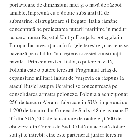
portavioane de dimensiuni mici și o navă de război
amfibie, împreună cu o dotare substanțială de
submarine, distrugătoare și fregate, Italia rămâne
concentrată pe proiectarea puterii maritime în moduri
pe care numai Regatul Unit și Franța le pot egala în
Europa. Iar investiția sa în forțele terestre și aeriene se
bazează pe rolul lor în creșterea acestei construcții
navale. Prin contrast cu Italia, o putere navală,
Polonia este o putere terestră. Programul uriaș de
expansiune militară inițiat de Varșovia ca răspuns la
atacul Rusiei asupra Ucrainei se concentrează pe
consolidarea armatei poloneze. Polonia a achiziționat
250 de tancuri Abrams fabricate în SUA, împreună cu
1.200 de tancuri din Coreea de Sud și 48 de avioane F-
35 din SUA, 200 de lansatoare de rachete și 600 de
obuziere din Coreea de Sud. Odată cu această dotare
stai și te întrebi: cine este partenerul junior terestru