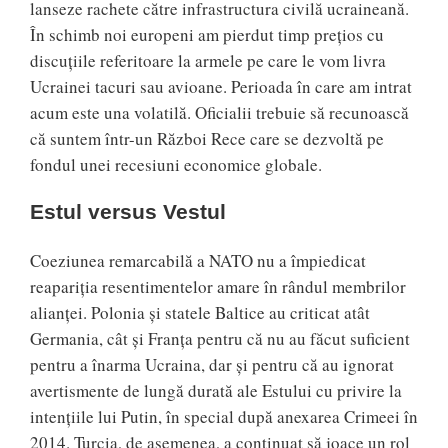
lanseze rachete către infrastructura civilă ucraineană.
În schimb noi europeni am pierdut timp prețios cu
discuțiile referitoare la armele pe care le vom livra
Ucrainei tacuri sau avioane. Perioada în care am intrat
acum este una volatilă. Oficialii trebuie să recunoască
că suntem într-un Război Rece care se dezvoltă pe
fondul unei recesiuni economice globale.
Estul versus Vestul
Coeziunea remarcabilă a NATO nu a împiedicat
reapariția resentimentelor amare în rândul membrilor
alianței. Polonia și statele Baltice au criticat atât
Germania, cât și Franța pentru că nu au făcut suficient
pentru a înarma Ucraina, dar și pentru că au ignorat
avertismente de lungă durată ale Estului cu privire la
intențiile lui Putin, în special după anexarea Crimeei în
2014. Turcia, de asemenea, a continuat să joace un rol