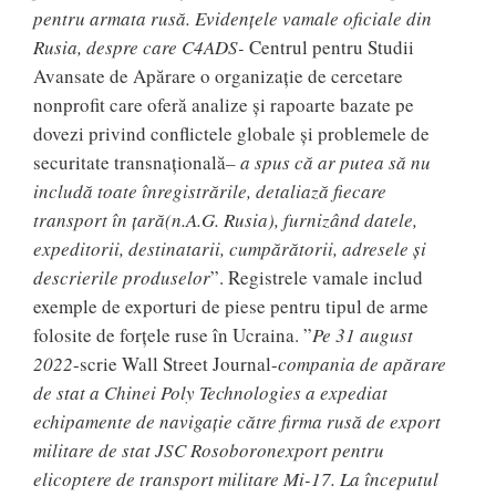
pentru armata rusă. Evidențele vamale oficiale din
Rusia, despre care C4ADS-
Centrul pentru Studii
Avansate de Apărare o organizație de cercetare
nonprofit care oferă analize și rapoarte bazate pe
dovezi privind conflictele globale și problemele de
securitate transnațională
– a spus că ar putea să nu
includă toate înregistrările, detaliază fiecare
transport în țară(n.A.G. Rusia), furnizând datele,
expeditorii, destinatarii, cumpărătorii, adresele și
descrierile produselor
”. Registrele vamale includ
exemple de exporturi de piese pentru tipul de arme
folosite de forțele ruse în Ucraina. ”
Pe 31 august
2022
-scrie Wall Street Journal-
compania de apărare
de stat a Chinei Poly Technologies a expediat
echipamente de navigație către firma rusă de export
militare de stat JSC Rosoboronexport pentru
elicoptere de transport militare Mi-17. La începutul