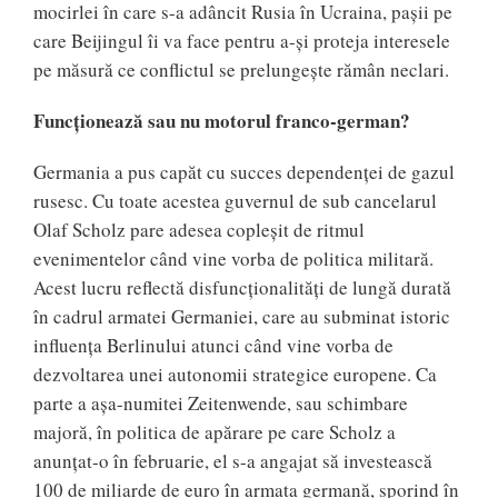
mocirlei în care s-a adâncit Rusia în Ucraina, pașii pe
care Beijingul îi va face pentru a-și proteja interesele
pe măsură ce conflictul se prelungește rămân neclari.
Funcționează sau nu motorul franco-german?
Germania a pus capăt cu succes dependenței de gazul
rusesc. Cu toate acestea guvernul de sub cancelarul
Olaf Scholz pare adesea copleșit de ritmul
evenimentelor când vine vorba de politica militară.
Acest lucru reflectă disfuncționalități de lungă durată
în cadrul armatei Germaniei, care au subminat istoric
influența Berlinului atunci când vine vorba de
dezvoltarea unei autonomii strategice europene. Ca
parte a așa-numitei Zeitenwende, sau schimbare
majoră, în politica de apărare pe care Scholz a
anunțat-o în februarie, el s-a angajat să investească
100 de miliarde de euro în armata germană, sporind în