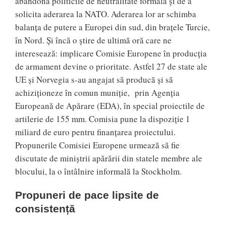
abandona politicile de neutralitate formală și de a
solicita aderarea la NATO. Aderarea lor ar schimba
balanța de putere a Europei din sud, din brațele Turcie,
în Nord. Și încă o știre de ultimă oră care ne
interesează: implicare Comisie Europene în producția
de armament devine o prioritate. Astfel 27 de state ale
UE și Norvegia s-au angajat să producă și să
achiziționeze în comun muniție, prin Agenția
Europeană de Apărare (EDA), în special proiectile de
artilerie de 155 mm. Comisia pune la dispoziție 1
miliard de euro pentru finanțarea proiectului.
Propunerile Comisiei Europene urmează să fie
discutate de miniștrii apărării din statele membre ale
blocului, la o întâlnire informală la Stockholm.
Propuneri de pace lipsite de
consistență