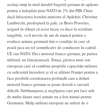
același timp în mod durabil bugetul german de apărare
pentru a îndeplini ținta NATO de 2% din PIB. Chiar
dacă înlocuirea fostului ministru al Apărării, Christine
Lambrecht, predispusă la gafe, cu Boris Pistorius,
asigură în sfârșit că acest lucru va duce la rezultate
tangibile, va fi nevoie de ani de muncă pentru a
readuce armata germană într-o condiție în care să
poată juca un rol semnificativ de conducere în cadrul
UE sau NATO. Deci motorul franco-german, pe partea
militară, nu funcționează. Totuși, găsirea unui stat
european care să combine propriile capacități militare
cu suficientă încredere și să se alăture Franței pentru a
face posibilă coordonarea profundă care a definit
motorul franco-german se poate dovedi o sarcină
dificilă. Subfinanțarea și neglijarea care pot face atât
de multe daune unei armate nu a fost numai pentru
Germania. Mulți militari europeni au suferit de o