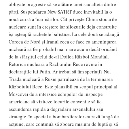
obligate progresiv să se alăture unei sau alteia dintre
părți. Suspendarea New SATRT duce inevitabil la o
nouă cursă a înarmărilor. Cât privește China stocurile
nucleare sunt în creștere iar silozurile deja construite
își așteaptă rachetele balistice. La cele două se adaugă
Coreea de Nord și Iranul ceea ce face ca amenințarea
nucleară să fie probabil mai mare acum decât oricând
de la sfârșitul celui de-al Doilea Război Mondial.
Retorica nucleară a Războiului Rece revine în
declarațiile lui Putin. Ar trebui să fim speriați? Nu.
Triada nucleară a Rusie patrulează de la terminarea
Războiului Rece. Este plauzibil ca scopul principal al
Moscovei de a interzice echipelor de inspecție
americane să viziteze locurile convenite să fie
ascunderea rapidă a degradării arsenalului său
strategic, în special a bombardierelor cu rază lungă de
acțiune, care continuă să zboare misiuni de luptă și să