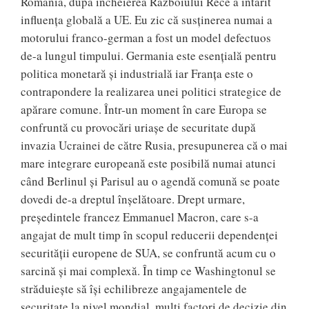
România, după încheierea Războiului Rece a întărit
influența globală a UE. Eu zic că susținerea numai a
motorului franco-german a fost un model defectuos
de-a lungul timpului. Germania este esențială pentru
politica monetară și industrială iar Franța este o
contrapondere la realizarea unei politici strategice de
apărare comune. Într-un moment în care Europa se
confruntă cu provocări uriașe de securitate după
invazia Ucrainei de către Rusia, presupunerea că o mai
mare integrare europeană este posibilă numai atunci
când Berlinul și Parisul au o agendă comună se poate
dovedi de-a dreptul înșelătoare. Drept urmare,
președintele francez Emmanuel Macron, care s-a
angajat de mult timp în scopul reducerii dependenței
securității europene de SUA, se confruntă acum cu o
sarcină și mai complexă. În timp ce Washingtonul se
străduiește să își echilibreze angajamentele de
securitate la nivel mondial, mulți factori de decizie din