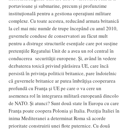
portavioane și submarine, precum și profunzime
instituțională pentru a gestiona operațiuni militare
complexe. Cu toate acestea, reducând armata britanică
la cel mai mic număr de trupe începând cu anul 2010,
guvernele conduse de conservatori au făcut mult
pentru a distruge structurile esențiale care pot susține
pretențiile Regatului Unit de a avea un rol central în
conducerea securității europene. Și, având în vedere
dezbaterea toxică privind părăsirea UE, care încă
persistă în privința politicii britanice, pare îndoielnic
că guvernele britanice ar putea îmbrățișa cooperarea
profundă cu Franța și UE pe care o va cere un
asemenea rol în integrarea militară europeană dincolo
de NATO. Și atunci? Sunt două state în Europa cu care
Franța poate coopera Polonia și Italia. Poziția Italiei în
inima Mediteranei a determinat Roma să acorde
prioritate construirii unei flote puternice. Cu două