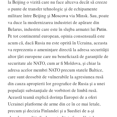
la Beijing o vizită care nu face altceva decât să creeze
o punte de transfer tehnologic și de echipamente
militare între Beijing și
Moscova
via Minsk. Sau, poate
va duce la modernizarea industriei de apărare din
Belarus, industrie care este în slujba armatei lui
Putin
.
Pe tot continentul european, opinia consensuală este
acum că, dacă Rusia nu este oprită în Ucraina, aceasta
va reprezenta o amenințare directă la adresa securității
altor țări europene care nu beneficiază de garanțiile de
securitate ale NATO, cum ar fi Moldova, și chiar la
adresa acelor membri NATO precum statele Baltice,
care sunt deosebit de vulnerabile la agresiunea rusă
din cauza apropierii lor geografice de Rusia și a unei
populații substanțiale de vorbitori de limbă rusă.
Această teamă explică dorința Europei de a oferi
Ucrainei platforme de arme din ce în ce mai letale,
precum și decizia Finlandei și a Suediei de a-și