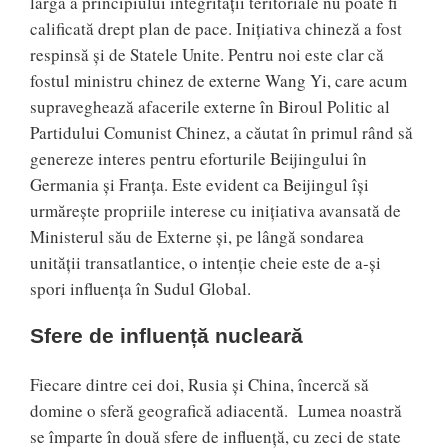
largă a principiului integrității teritoriale nu poate fi
calificată drept plan de pace. Inițiativa chineză a fost
respinsă și de Statele Unite. Pentru noi este clar că
fostul ministru chinez de externe Wang Yi, care acum
supraveghează afacerile externe în Biroul Politic al
Partidului Comunist Chinez, a căutat în primul rând să
genereze interes pentru eforturile Beijingului în
Germania și Franța. Este evident ca Beijingul își
urmărește propriile interese cu inițiativa avansată de
Ministerul său de Externe și, pe lângă sondarea
unității transatlantice, o intenție cheie este de a-și
spori influența în Sudul Global.
Sfere de influență nucleară
Fiecare dintre cei doi, Rusia și China, încercă să
domine o sferă geografică adiacentă. Lumea noastră
se împarte în două sfere de influență, cu zeci de state