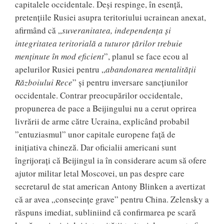
capitalele occidentale. Deși respinge, în esență,
pretențiile Rusiei asupra teritoriului ucrainean anexat,
afirmând că „
suveranitatea, independența și
integritatea teritorială a tuturor țărilor trebuie
menținute în mod eficient
”, planul se face ecou al
apelurilor Rusiei pentru „
abandonarea mentalității
Războiului Rece
” și pentru inversare sancțiunilor
occidentale. Contrar preocupărilor occidentale,
propunerea de pace a Beijingului nu a cerut oprirea
livrării de arme către Ucraina, explicând probabil
”entuziasmul” unor capitale europene față de
inițiativa chineză. Dar oficialii americani sunt
îngrijorați că Beijingul ia în considerare acum să ofere
ajutor militar letal Moscovei, un pas despre care
secretarul de stat american Antony Blinken a avertizat
că ar avea „consecințe grave” pentru China. Zelensky a
răspuns imediat, subliniind că confirmarea pe scară