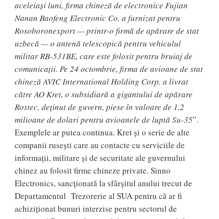
aceleiași luni, firma chineză de electronice Fujian
Nanan Baofeng Electronic Co. a furnizat pentru
Rosoboronexport — printr-o firmă de apărare de stat
uzbecă — o antenă telescopică pentru vehiculul
militar RB-531BE, care este folosit pentru bruiaj de
comunicații. Pe 24 octombrie, firma de avioane de stat
chineză AVIC International Holding Corp. a livrat
către AO Kret, o subsidiară a gigantului de apărare
Rostec, deținut de guvern, piese în valoare de 1,2
milioane de dolari pentru avioanele de luptă Su-35
”.
Exemplele ar putea continua. Kret și o serie de alte
companii rusești care au contacte cu serviciile de
informații, militare și de securitate ale guvernului
chinez au folosit firme chineze private. Sinno
Electronics, sancționată la sfârșitul anului trecut de
Departamentul Trezorerie al SUA pentru că ar fi
achiziționat bunuri interzise pentru sectorul de