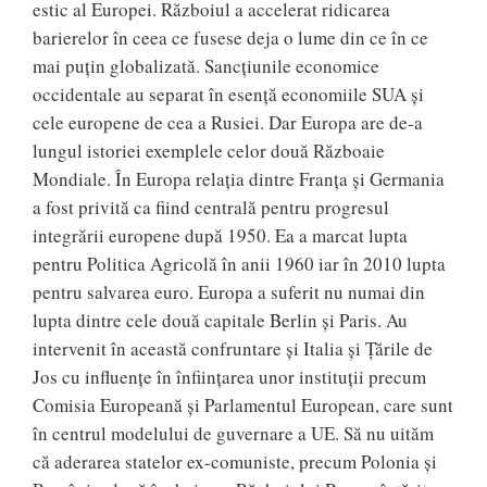
estic al Europei. Războiul a accelerat ridicarea
barierelor în ceea ce fusese deja o lume din ce în ce
mai puțin globalizată. Sancțiunile economice
occidentale au separat în esență economiile SUA și
cele europene de cea a Rusiei. Dar Europa are de-a
lungul istoriei exemplele celor două Războaie
Mondiale. În Europa relația dintre Franța și Germania
a fost privită ca fiind centrală pentru progresul
integrării europene după 1950. Ea a marcat lupta
pentru Politica Agricolă în anii 1960 iar în 2010 lupta
pentru salvarea euro. Europa a suferit nu numai din
lupta dintre cele două capitale Berlin și Paris. Au
intervenit în această confruntare și Italia și Țările de
Jos cu influențe în înființarea unor instituții precum
Comisia Europeană și Parlamentul European, care sunt
în centrul modelului de guvernare a UE. Să nu uităm
că aderarea statelor ex-comuniste, precum Polonia și