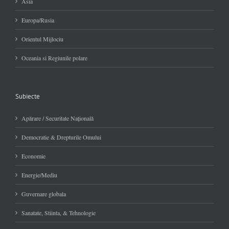
Asia
Europa/Rusia
Orientul Mijlociu
Oceania si Regiunile polare
Subiecte
Apărare / Securitate Naţională
Democratie & Drepturile Omului
Economie
Energie/Mediu
Guvernare globala
Sanatate, Stiinta, & Tehnologie