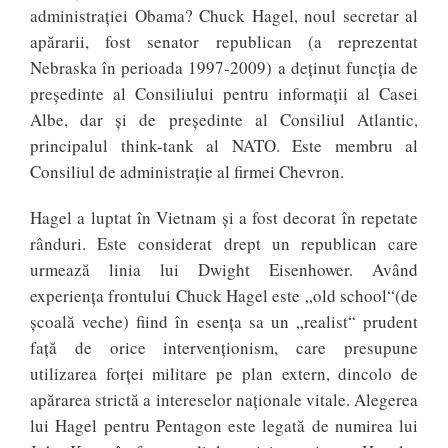
administraţiei Obama? Chuck Hagel, noul secretar al
apărarii, fost senator republican (a reprezentat
Nebraska în perioada 1997-2009) a deținut funcția de
preşedinte al Consiliului pentru informaţii al Casei
Albe, dar şi de președinte al Consiliul Atlantic,
principalul think-tank al NATO. Este membru al
Consiliul de administraţie al firmei Chevron.
Hagel a luptat în Vietnam şi a fost decorat în repetate
rânduri. Este considerat drept un republican care
urmează linia lui Dwight Eisenhower. Având
experienţa frontului Chuck Hagel este „old school“(de
școală veche) fiind în esenţa sa un „realist“ prudent
faţă de orice intervenţionism, care presupune
utilizarea forţei militare pe plan extern, dincolo de
apărarea strictă a intereselor naţionale vitale. Alegerea
lui Hagel pentru Pentagon este legată de numirea lui