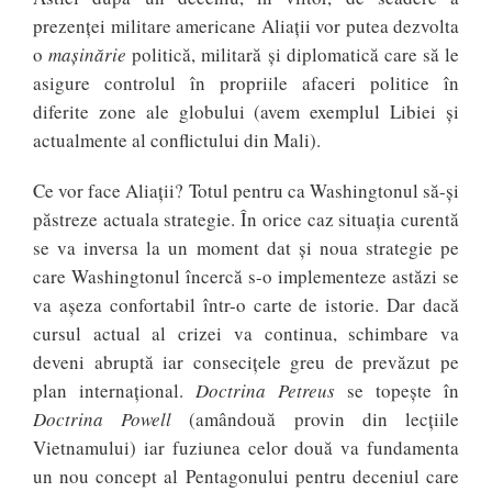
prezenței militare americane Aliații vor putea dezvolta
o
mașinărie
politică, militară și diplomatică care să le
asigure controlul în propriile afaceri politice în
diferite zone ale globului (avem exemplul Libiei și
actualmente al conflictului din Mali).
Ce vor face Aliații? Totul pentru ca Washingtonul să-și
păstreze actuala strategie. În orice caz situația curentă
se va inversa la un moment dat și noua strategie pe
care Washingtonul încercă s-o implementeze astăzi se
va așeza confortabil într-o carte de istorie. Dar dacă
cursul actual al crizei va continua, schimbare va
deveni abruptă iar consecițele greu de prevăzut pe
plan internațional.
Doctrina Petreus
se topește în
Doctrina Powell
(amândouă provin din lecțiile
Vietnamului) iar fuziunea celor două va fundamenta
un nou concept al Pentagonului pentru deceniul care