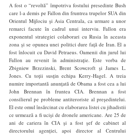
A fost o “revoltă” împotriva fostului presedinte Bush
care l-a demis pe Fallon din fruntrea trupelor SUA din
Orientul Mijlociu și Asia Centrala, ca urmare a unor
remarci facute în cadrul unui interviu. Fallon era
exponentul strategiei colaborari cu Rusia în aceasta
zona și se opunea unei politici dure față de Iran. El a
fost înlocuit cu David Petraeus. Oamenii din jurul lui
Fallon au revenit în administrație. Este vorba de
Zbigniew Brzezinski, Brent Scowcroft și James L.
Jones. Cu toții susțin echipa Kerry-Hagel. A treia
numire importantă anunțată de Obama a fost cea a lui
John Brennan în fruntea CIA. Brennan a fost
consilierul pe probleme antiteroriste al președintelui.
El este omul însărcinat cu elaborarea listei cu jihadistii
ce urmează a fi uciși de dronele americane. Are 25 de
ani de cariera în CIA și a fost șef de cabinet al
directorului agenției, apoi director al Centrului