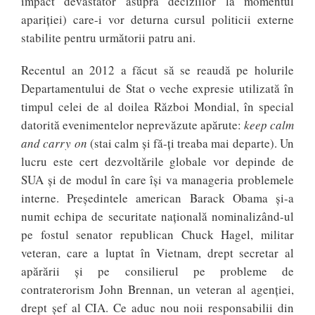
impact devastator asupra deciziilor la momentul
apariției) care-i vor deturna cursul politicii externe
stabilite pentru următorii patru ani.
Recentul an 2012 a făcut să se reaudă pe holurile
Departamentului de Stat o veche expresie utilizată în
timpul celei de al doilea Război Mondial, în special
datorită evenimentelor neprevăzute apărute:
keep calm
and carry on
(stai calm și fă-ți treaba mai departe). Un
lucru este cert dezvoltările globale vor depinde de
SUA și de modul în care își va manageria problemele
interne. Președintele american Barack Obama și-a
numit echipa de securitate națională nominalizând-ul
pe fostul senator republican Chuck Hagel, militar
veteran, care a luptat în Vietnam, drept secretar al
apărării și pe consilierul pe probleme de
contraterorism John Brennan, un veteran al agenției,
drept șef al CIA. Ce aduc nou noii responsabilii din