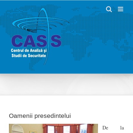
Skip
to
content
Oamenii presedintelui
De la