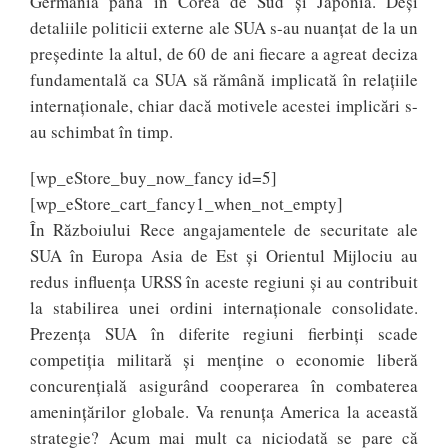
Germania până în Corea de Sud și Japonia. Deși
detaliile politicii externe ale SUA s-au nuanțat de la un
președinte la altul, de 60 de ani fiecare a agreat deciza
fundamentală ca SUA să rămână implicată în relațiile
internaționale, chiar dacă motivele acestei implicări s-
au schimbat în timp.
[wp_eStore_buy_now_fancy id=5]
[wp_eStore_cart_fancy1_when_not_empty]
În Războiului Rece angajamentele de securitate ale
SUA în Europa Asia de Est și Orientul Mijlociu au
redus influența URSS în aceste regiuni și au contribuit
la stabilirea unei ordini internaționale consolidate.
Prezența SUA în diferite regiuni fierbinți scade
competiția militară și menține o economie liberă
concurențială asigurând cooperarea în combaterea
amenințărilor globale. Va renunța America la această
strategie? Acum mai mult ca niciodată se pare că