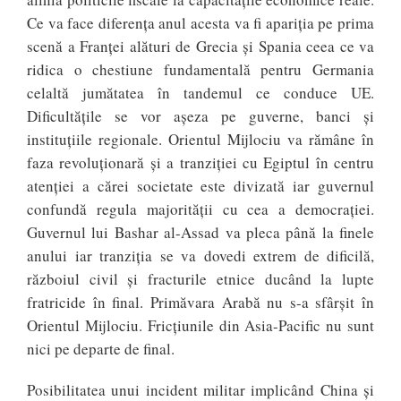
Ce va face diferența anul acesta va fi apariția pe prima
scenă a Franței alături de Grecia și Spania ceea ce va
ridica o chestiune fundamentală pentru Germania
celaltă jumătatea în tandemul ce conduce UE.
Dificultățile se vor așeza pe guverne, banci și
instituțiile regionale. Orientul Mijlociu va rămâne în
faza revoluționară și a tranziției cu Egiptul în centru
atenției a cărei societate este divizată iar guvernul
confundă regula majorității cu cea a democrației.
Guvernul lui Bashar al-Assad va pleca până la finele
anului iar tranziția se va dovedi extrem de dificilă,
războiul civil și fracturile etnice ducând la lupte
fratricide în final. Primăvara Arabă nu s-a sfârșit în
Orientul Mijlociu. Fricțiunile din Asia-Pacific nu sunt
nici pe departe de final.
Posibilitatea unui incident militar implicând China și