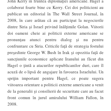
John Kerry în fruntea diplomaţiei americane. Hagel a
colaborat foarte bine cu Kerry. Cei doi politicieni au
publicat un editorial în The Wall Street Journal, în
2008, în care arătau că au participat la negocierile
dintre Siria şi Israel privind înălţimile Golan. Viitorii
doi oameni cheie ai politicii externe americane se
pronunţau atunci pentru dialog şi nu pentru
confruntare cu Siria. Criticile față de strategia fostului
preşedinte George W. Bush în Irak şi opozitia faţă de
sancţiunile economice aplicate Iranului au făcut din
Hagel o ţintă a atacurilor republicanilor duri, care îl
acuză de o lipsă de angajare în favoarea Israelului. Un
sprijin important pentru Hagel, ce poate sugera
viitoarea orientare a politicii externe americane a venit
de la generalii și consilierii de securitate care au facut
front comun în jurul amiralului William Fallon, în
2008.