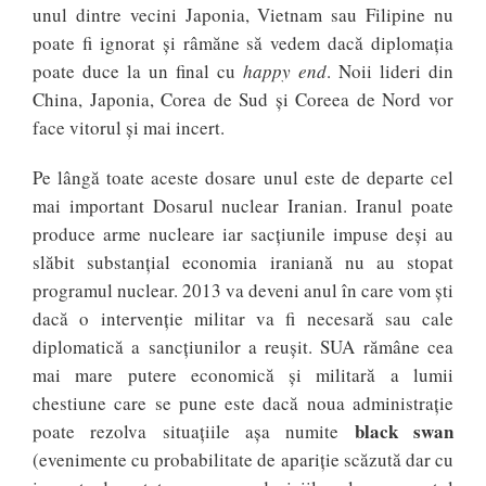
unul dintre vecini Japonia, Vietnam sau Filipine nu
poate fi ignorat și râmăne să vedem dacă diplomația
poate duce la un final cu
happy end
. Noii lideri din
China, Japonia, Corea de Sud și Coreea de Nord vor
face vitorul și mai incert.
Pe lângă toate aceste dosare unul este de departe cel
mai important Dosarul nuclear Iranian. Iranul poate
produce arme nucleare iar sacțiunile impuse deși au
slăbit substanțial economia iraniană nu au stopat
programul nuclear. 2013 va deveni anul în care vom ști
dacă o intervenție militar va fi necesară sau cale
diplomatică a sancțiunilor a reușit. SUA rămâne cea
mai mare putere economică și militară a lumii
chestiune care se pune este dacă noua administrație
black swan
poate rezolva situațiile așa numite
(evenimente cu probabilitate de apariție scăzută dar cu