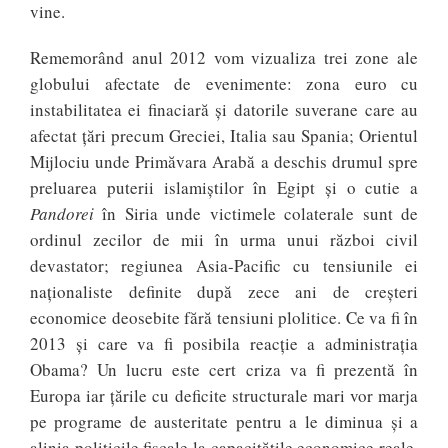
vine.
Rememorând anul 2012 vom vizualiza trei zone ale
globului afectate de evenimente: zona euro cu
instabilitatea ei finaciară și datorile suverane care au
afectat țări precum Greciei, Italia sau Spania; Orientul
Mijlociu unde Primăvara Arabă a deschis drumul spre
preluarea puterii islamiștilor în Egipt și o cutie a
Pandorei
în Siria unde victimele colaterale sunt de
ordinul zecilor de mii în urma unui război civil
devastator; regiunea Asia-Pacific cu tensiunile ei
naționaliste definite după zece ani de creșteri
economice deosebite fără tensiuni plolitice. Ce va fi în
2013 și care va fi posibila reacție a administrația
Obama? Un lucru este cert criza va fi prezentă în
Europa iar țările cu deficite structurale mari vor marja
pe programe de austeritate pentru a le diminua și a
alinia politicile fiscale la capacitățile economice reale.