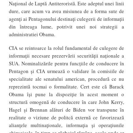
Național de Luptă Antiteroristă. Este adeptul unei linii
dure, care acum va avea misiunea de a forma sute de
agenți ai Pentagonului destinați culegerii de informații
din întreaga lume, potrivit unei noi strategii a
administratiei Obama.
CIA se reintoarce la rolul fundamental de culegere de
informații necesare prezervării securității naționale a
SUA. Nominalizările pentru funcţiile de conducere în
Pentagon şi CIA urmează o validare în comisiile de
specialitate ale senatului american, procedură ce nu
reprezintă tocmai o formalitate. Cert este că Barack
Obama îşi pune la dispoziţie în acest moment o
structură omogenă de conducere în care John Kerry,
Hagel şi Brennan alături de Biden vor transpune în
realitate o viziune de politcă externă ce favorizează
alianţele multinaţionale, informaţia şi operaţiunile
chirugicale, în timp ce războiul rămâne, acolo unde ar