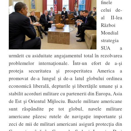
finele
celui de-
al II-lea
Război
Mondial
strategia
SUA a
urmărit cu asiduitate angajamentul total în rezolvarea
problemelor internaționale. Într-un efort de a-și
proteja securitatea și prosperitatea America a
promovat de-a lungul și de-a latul globului ordinea
economică liberală, depturile și libertățile umane și a
stabilit acorduri militare cu partenerii din Europa, Asia
de Est și Orientul Mijlociu. Bazele militare americane
sunt răspândite pe tot globul, navele militare
americane păzesc rutele de navigație importante și
zeci de mii de militari americani asigură protecția din