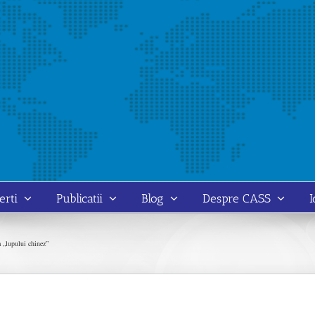
erti
Publicatii
Blog
Despre CASS
I
a „lupului chinez”