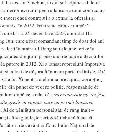
tul a fost Ju Xinchun, fostul șef adjunct al flotei
t anterior exerciții pentru lansarea unui contraatac
incert dacă controlul s-a extins la oficialii și
Comunist în 2022. Printre aceștia se numără
rată cu el. La 25 decembrie 2023, amiralul Hu
ng Jun, care a fost comandant timp de doar doi ani
ncrederii în amiralul Dong sau ale unei crize în
citatea din jurul procesului de luare a deciziilor
 la putere în 2012, Xi a lansat represiuni împotriva
și, a fost desfășurată în mare parte în liniște, fără
sivă a lui Xi pentru a elimina presupusa corupție și
ile din punct de vedere politic, responsabile de
va luni după ce a aflat că „
rachetele chineze au fost
ruite greșit cu capace care nu permit lansarea
 Xi de a înlătura personalități de rang înalt –
m și că se gândește serios să îmbunătățească
Purtătorii de cuvânt ai Consiliului Național de