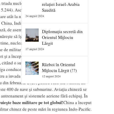
ă triada nucleară, arsenalul său de 410 focoase
relației Israel-Arabia
, 5.244). Ascensiunea militară a Chinei este bine
Saudită
re atât la nivel regional, cât și la nivel
24 august 2024
China, India, Regatul Unit și Rusia, potrivit
ază, de asemenea, în fruntea celor care cheltuiesc
Diplomația secretă din
ărește să își modernizeze capacitățile și să
Orientul Mijlociu
ime, nucleare, spațiale, contraspațiale, război
Lărgit
de militari în serviciul activ și se pare că
17 august 2024
ri și a început programe pentru a recruta
 citând o sursă militară, a legat obiectivele PLA
Război în Orientul
liga conducerea Taiwanului să treacă la masa de
Mijlociu Lărgit (!?)
ntru a invada Taiwan, „
dar asta nu înseamnă că a
12 august 2024
iu din februarie 2023, pentru Face the Nation, un
ste 400 de nave și submarine. Aviația chineză se
antrenament și sistemele aeriene fără echipaj. În
uiește baze militare pe tot globul!
China a început
tar chinez de peste mări în regiunea Indo-Pacific.