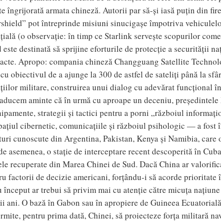
te îngrijorată armata chineză. Autorii par să-și iasă puțin din fir
rshield” pot întreprinde misiuni sinucigașe împotriva vehiculelor
țială (o observație: în timp ce Starlink servește scopurilor com
 este destinată să sprijine eforturile de protecție a securității n
xacte. Apropo: compania chineză Changguang Satellite Technolog
 cu obiectivul de a ajunge la 300 de astfel de sateliți până la sfâ
țiilor militare, construirea unui dialog cu adevărat funcțional î
aducem aminte că în urmă cu aproape un deceniu, președintele X
chipamente, strategii și tactici pentru a porni „războiul informaț
pațiul cibernetic, comunicațiile și războiul psihologic — a fost 
ri cunoscute din Argentina, Pakistan, Kenya și Namibia, care op
de asemenea, o stație de interceptare recent descoperită în Cuba,
fele recuperate din Marea Chinei de Sud. Dacă China ar valorific
 factorii de decizie americani, forțându-i să acorde prioritate î
ru început ar trebui să privim mai cu atenție către micuța națiu
mii ani. O bază în Gabon sau în apropiere de Guineea Ecuatorială 
mite, pentru prima dată, Chinei, să proiecteze forța militară na