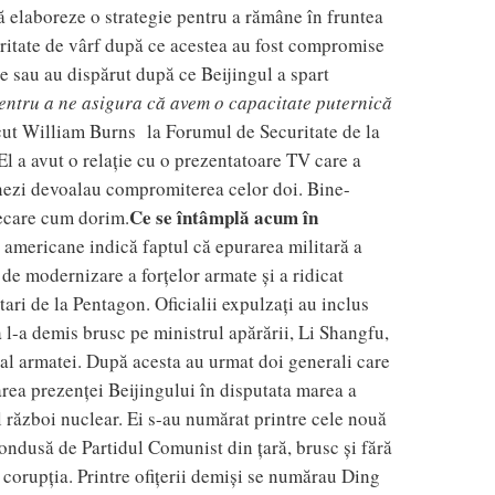
ă elaboreze o strategie pentru a rămâne în fruntea
oritate de vârf după ce acestea au fost compromise
e sau au dispărut după ce Beijingul a spart
 pentru a ne asigura că avem o capacitate puternică
ecut William Burns la Forumul de Securitate de la
El a avut o relație cu o prezentatoare TV care a
hinezi devoalau compromiterea celor doi. Bine-
Ce se întâmplă acum în
fiecare cum dorim.
e americane indică faptul că epurarea militară a
 de modernizare a forțelor armate și a ridicat
itari de la Pentagon.
Oficialii expulzați au inclus
 l-a demis brusc pe ministrul apărării, Li Shangfu,
e al armatei. După acesta au urmat doi generali care
area prezenței Beijingului în disputata marea a
 război nuclear. Ei s-au numărat printre cele nouă
 condusă de Partidul Comunist din țară, brusc și fără
d corupția. Printre ofițerii demiși se numărau Ding