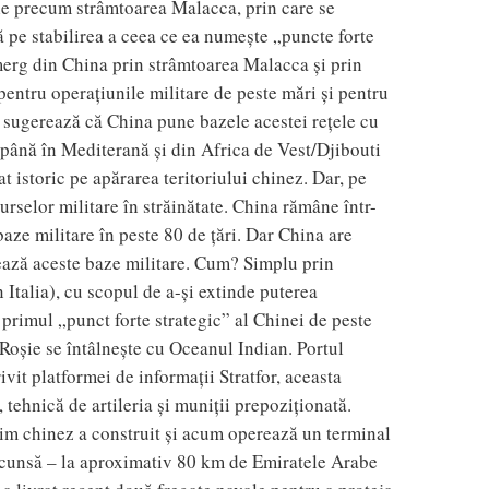
le precum strâmtoarea Malacca, prin care se
pe stabilirea a ceea ce ea numește „puncte forte
 merg din China prin strâmtoarea Malacca și prin
pentru operațiunile militare de peste mări și pentru
e) sugerează că China pune bazele acestei rețele cu
i până în Mediterană și din Africa de Vest/Djibouti
 istoric pe apărarea teritoriului chinez. Dar, pe
urselor militare în străinătate. China rămâne într-
baze militare în peste 80 de țări. Dar China are
jează aceste baze militare. Cum? Simplu prin
 Italia), cu scopul de a-și extinde puterea
 primul „punct forte strategic” al Chinei de peste
 Roșie se întâlnește cu Oceanul Indian. Portul
vit platformei de informații Stratfor, aceasta
tehnică de artileria și muniții prepoziționată.
tim chinez a construit și acum operează un terminal
 ascunsă – la aproximativ 80 km de Emiratele Arabe