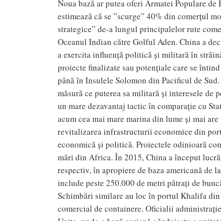
Noua bază ar putea oferi Armatei Populare de E
estimează că se ”scurge” 40% din comerțul mond
strategice” de-a lungul principalelor rute come
Oceanul Indian către Golful Aden. China a decla
a exercita influență politică și militară în str
proiecte finalizate sau potențiale care se înti
până în Insulele Solomon din Pacificul de Sud. 
măsură ce puterea sa militară și interesele de p
un mare dezavantaj tactic în comparație cu State
acum cea mai mare marina din lume și mai are u
revitalizarea infrastructurii economice din port
economică și politică. Proiectele odinioară co
mări din Africa. În 2015, China a început lucrăr
respectiv, în apropiere de baza americană de la 
include peste 250.000 de metri pătrați de buncă
Schimbări similare au loc în portul Khalifa di
comercial de containere. Oficialii administrați