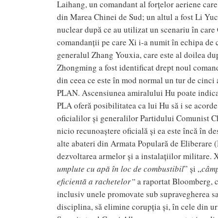
Laihang, un comandant al forțelor aeriene care a 
din Marea Chinei de Sud; un altul a fost Li Yuc
nuclear după ce au utilizat un scenariu în care 
comandanții pe care Xi i-a numit în echipa de c
generalul Zhang Youxia, care este al doilea dup
Zhongming a fost identificat drept noul comand
din ceea ce este în mod normal un tur de cinci a
PLAN. Ascensiunea amiralului Hu poate indica f
PLA oferă posibilitatea ca lui Hu să i se acord
oficialilor și generalilor Partidului Comunist C
nicio recunoaștere oficială și ea este încă în 
alte abateri din Armata Populară de Eliberare (
dezvoltarea armelor și a instalațiilor militare. 
umplute cu apă în loc de combustibil
” și „
câmp
eficientă a rachetelor”
a raportat Bloomberg, ci
inclusiv unele promovate sub supravegherea sa 
disciplina, să elimine corupția și, în cele din