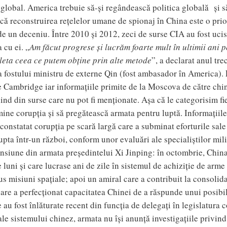
 global. America trebuie să-și regândească politica globală și s
că reconstruirea rețelelor umane de spionaj în China este o pri
 un deceniu. Între 2010 și 2012, zeci de surse CIA au fost ucis
 cu ei. „
Am făcut progrese și lucrăm foarte mult în ultimii ani
ta ceea ce putem obține prin alte metode
”, a declarat anul tr
a fostului ministru de externe Qin (fost ambasador în America). 
ise Cambridge iar informațiile primite de la Moscova de către c
enind din surse care nu pot fi menționate. Așa că le categorisim 
mine corupția și să pregătească armata pentru luptă. Informațiil
constatat corupția pe scară largă care a subminat eforturile sale
lupta într-un război, conform unor evaluări ale specialiștilor mil
censiune din armata președintelui Xi Jinping: în octombrie, China
e luni și care lucrase ani de zile în sistemul de achiziție de arm
us misiuni spațiale; apoi un amiral care a contribuit la consolid
re a perfecționat capacitatea Chinei de a răspunde unui posibil
e au fost înlăturate recent din funcția de delegați în legislatura
i ale sistemului chinez, armata nu își anunță investigațiile privin