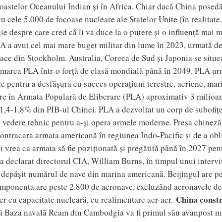
coastelor Oceanului Indian și în Africa. Chiar dacă China posed
u cele 5.000 de focoase nucleare ale Statelor
Unite
(în realitate
ie despre care cred că îi va duce la o putere și o influență mai ma
A a avut cel mai mare buget militar din lume în 2023, urmată de 
Pace din Stockholm. Australia, Coreea de Sud și Japonia se situe
ormarea PLA într-o forță de clasă mondială până în 2049. PLA urm
pentru a desfășura cu succes operațiuni terestre, aeriene, marit
are în Armata Populară de Eliberare (PLA) aproximativ 3 milioane 
 1,4-1,8% din PIB-ul Chinei. PLA a dezvoltat un corp de subofițe
e vedere tehnic pentru a-și opera armele moderne.
Presa chineză,
contracara armata americană în regiunea Indo-Pacific și de a ob
Xi vrea ca armata să fie poziționată și pregătită până în 2027 pe
 a declarat directorul CIA, William Burns, în timpul unui interv
depășit numărul de nave din marina americană. Beijingul are pe
omponenta are peste 2.800 de aeronave, excluzând aeronavele de 
China constr
er cu capacitate nucleară, cu realimentare aer-aer.
 Baza navală Ream din Cambodgia va fi primul său avanpost mili