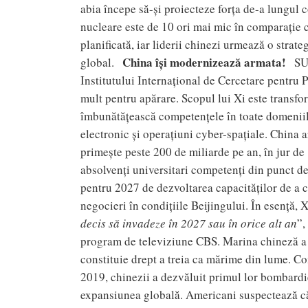
abia începe să-și proiecteze forța de-a lungul 
nucleare este de 10 ori mai mic în comparație c
planificată, iar liderii chinezi urmează o strateg
China își modernizează armata!
global.
SU
Institutului Internațional de Cercetare pentru 
mult pentru apărare. Scopul lui Xi este transf
îmbunătățească competențele în toate domeniile 
electronic și operațiuni cyber-spațiale. China 
primește peste 200 de miliarde pe an, în jur de
absolvenți universitari competenți din punct d
pentru 2027 de dezvoltarea capacităților de a 
negocieri în condițiile Beijingului. În esență, 
decis să invadeze în 2027 sau în orice alt an
”,
program de televiziune CBS. Marina chineză a 
constituie drept a treia ca mărime din lume. C
2019, chinezii a dezvăluit primul lor bombardi
expansiunea globală. Americani suspectează că