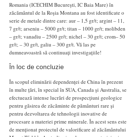
Romania (ICECHIM Bucureşti, IC Baia Mare) în
zăcământul de la Roşia Montana au fost identificate o
serie de metale dintre care: aur – 1,5 gr/t; argint – 11,
7 gr/t; arseniu – 5000 gr/t; titan – 1000 gr/t; molibden
– gr/t; vanadiu – 2500 gr/t; nichel – 30 gr/t; crom– 50
gr/t; – 30 gr/t, galiu – 300 gr/t. Vă las pe
dumneavoastră să continuaţi investigaţiile!
În loc de concluzie
În scopul eliminării dependenţei de China în prezent
în multe ţări, în special în SUA, Canada şi Australia, se
efectuează intense lucrări de prospecţiuni geologice
pentru găsirea de zăcăminte de pământuri rare şi
pentru dezvoltarea de tehnologii inovative de
procesare a materiei prime minerale. În acest sens este
de menţionat proiectul de valorificare al zăcământului