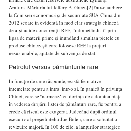
Arafura. Mărturia lui Jeffery A. Green
[2]
într-o audiere
la Comisiei economică şi de securitate SUA-China din
2012 scoate în evidenţă în mod clar strategia chineză
de a-şi ucide concurenţii REE, ”înfometându-i” prin
lipsa de materii prime şi inundând simultan pieţele cu
produse chinezeşti care folosesc REE la preţuri
nesustenabile, ajutate de subvenţia de stat.
Petrolul versus pământurile rare
În funcţie de cine răspunde, există fie motive
întemeiate pentru a intra, într-o zi, în panică în privinţa
Chinei, care se înarmează cu dorinţa de a domina piaţa
în vederea dirijării listei de pământuri rare, fie pentru a
crede că riscul este exagerat. Judecând după ordinul
executiv al preşedintelui Joe Biden, care a solicitat o
revizuire majoră, în 100 de zile, a lanţurilor strategice