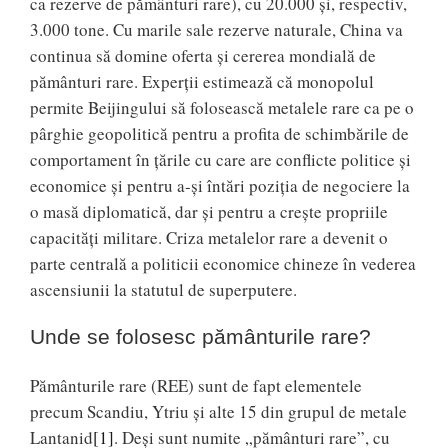
ca rezerve de pământuri rare), cu 20.000 şi, respectiv,
3.000 tone. Cu marile sale rezerve naturale, China va
continua să domine oferta şi cererea mondială de
pământuri rare. Experţii estimează că monopolul
permite Beijingului să folosească metalele rare ca pe o
pârghie geopolitică pentru a profita de schimbările de
comportament în ţările cu care are conflicte politice şi
economice şi pentru a-şi întări poziţia de negociere la
o masă diplomatică, dar şi pentru a creşte propriile
capacităţi militare. Criza metalelor rare a devenit o
parte centrală a politicii economice chineze în vederea
ascensiunii la statutul de superputere.
Unde se folosesc pământurile rare?
Pământurile rare (REE) sunt de fapt elementele
precum Scandiu, Ytriu şi alte 15 din grupul de metale
Lantanid
[1]
. Deşi sunt numite „pământuri rare”, cu