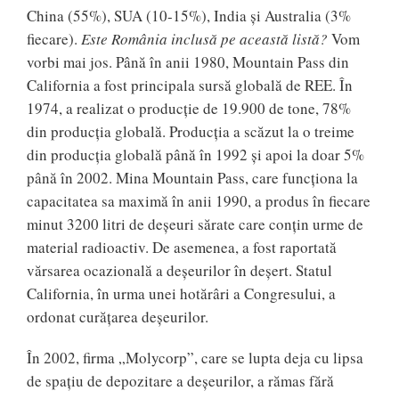
China (55%), SUA (10-15%), India şi Australia (3%
fiecare).
Este România inclusă pe această listă?
Vom
vorbi mai jos. Până în anii 1980, Mountain Pass din
California a fost principala sursă globală de REE. În
1974, a realizat o producţie de 19.900 de tone, 78%
din producţia globală. Producţia a scăzut la o treime
din producţia globală până în 1992 şi apoi la doar 5%
până în 2002. Mina Mountain Pass, care funcţiona la
capacitatea sa maximă în anii 1990, a produs în fiecare
minut 3200 litri de deşeuri sărate care conţin urme de
material radioactiv. De asemenea, a fost raportată
vărsarea ocazională a deşeurilor în deşert. Statul
California, în urma unei hotărâri a Congresului, a
ordonat curăţarea deşeurilor.
În 2002, firma „Molycorp”, care se lupta deja cu lipsa
de spaţiu de depozitare a deşeurilor, a rămas fără