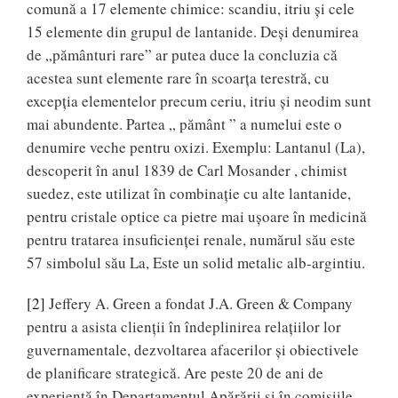
comună a 17 elemente chimice: scandiu, itriu şi cele
15 elemente din grupul de lantanide. Deşi denumirea
de „pământuri rare” ar putea duce la concluzia că
acestea sunt elemente rare în scoarţa terestră, cu
excepţia elementelor precum ceriu, itriu şi neodim sunt
mai abundente. Partea „ pământ ” a numelui este o
denumire veche pentru oxizi. Exemplu: Lantanul (La),
descoperit în anul 1839 de Carl Mosander , chimist
suedez, este utilizat în combinaţie cu alte lantanide,
pentru cristale optice ca pietre mai uşoare în medicină
pentru tratarea insuficienţei renale, numărul său este
57 simbolul său La, Este un solid metalic alb-argintiu.
[2]
Jeffery A. Green a fondat J.A. Green & Company
pentru a asista clienţii în îndeplinirea relaţiilor lor
guvernamentale, dezvoltarea afacerilor şi obiectivele
de planificare strategică. Are peste 20 de ani de
experienţă în Departamentul Apărării şi în comisiile