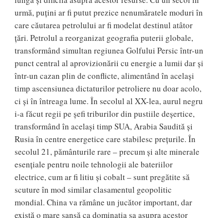
urmă, puţini ar fi putut prezice nenumăratele moduri în
care căutarea petrolului ar fi modelat destinul atâtor
ţări. Petrolul a reorganizat geografia puterii globale,
transformând simultan regiunea Golfului Persic într-un
punct central al aprovizionării cu energie a lumii dar şi
într-un cazan plin de conflicte, alimentând în acelaşi
timp ascensiunea dictaturilor petroliere nu doar acolo,
ci şi în întreaga lume. În secolul al XX-lea, aurul negru
i-a făcut regii pe şefi triburilor din pustiile deşertice,
transformând în acelaşi timp SUA, Arabia Saudită şi
Rusia în centre energetice care stabilesc preţurile. În
secolul 21, pământurile rare – precum şi alte minerale
esenţiale pentru noile tehnologii ale bateriilor
electrice, cum ar fi litiu şi cobalt – sunt pregătite să
scuture în mod similar clasamentul geopolitic
mondial. China va rămâne un jucător important, dar
există o mare şansă ca dominaţia sa asupra acestor