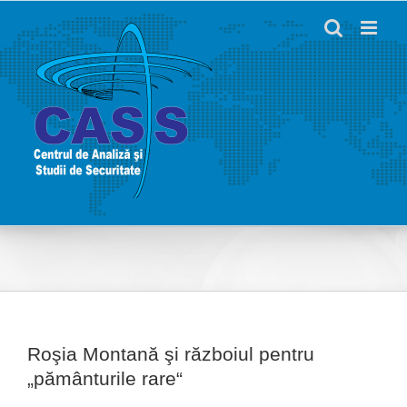
Skip
to
content
Roşia Montană şi războiul pentru
„pământurile rare“