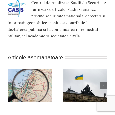
Centrul de Analiza si Studii de Securitate
furnizeaza articole, studii si analize
privind securitatea nationala, cercetari si
informatii geopolitice menite sa contribuie la
dezbaterea publica si la comunicarea intre mediul
militar, cel academic si societatea civila.
Articole asemanatoare
Africa, noua linie de
ul
Nevoia unei strategii a
front între Occident și
victoriei în Ucraina!
Rusia (cazul Durov)