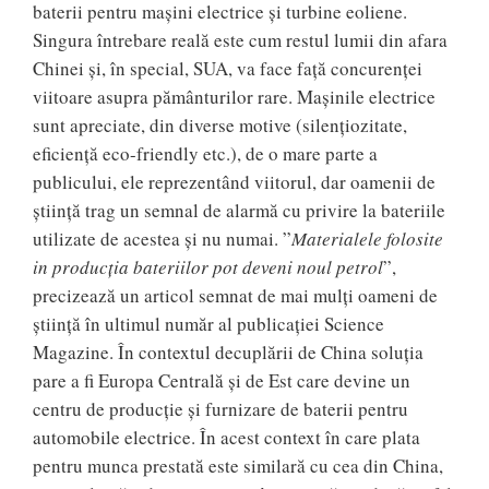
baterii pentru maşini electrice şi turbine eoliene.
Singura întrebare reală este cum restul lumii din afara
Chinei şi, în special, SUA, va face faţă concurenţei
viitoare asupra pământurilor rare. Maşinile electrice
sunt apreciate, din diverse motive (silenţiozitate,
eficienţă eco-friendly etc.), de o mare parte a
publicului, ele reprezentând viitorul, dar oamenii de
ştiinţă trag un semnal de alarmă cu privire la bateriile
utilizate de acestea şi nu numai. ”
Materialele folosite
in producţia bateriilor pot deveni noul petrol
”,
precizează un articol semnat de mai mulţi oameni de
ştiinţă în ultimul număr al publicaţiei Science
Magazine. În contextul decuplării de China soluţia
pare a fi Europa Centrală şi de Est care devine un
centru de producţie şi furnizare de baterii pentru
automobile electrice. În acest context în care plata
pentru munca prestată este similară cu cea din China,