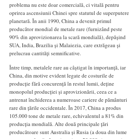
problema nu este doar comercială, ci vitală pentru
oprirea ascensiunii Chinei spre statutul de superputere
planetară. În anii 1990, China a devenit primul
producător mondial de metale rare (furnizând peste
90% din aprovizionarea la scară mondială), depăşind
SUA, India, Brazilia şi Malaiezia, care extrăgeau şi
prelucrau cantităţi semnificative.
Între timp, metalele rare au câştigat în importanţă, iar
China, din motive evident legate de costurile de
producţie fără concurenţă în restul lumii, deţine
monopolul producţiei şi aprovizionării, ceea ce a
antrenat închiderea a numeroase cariere de pământuri
rare din ţările occidentale. În 2017, China a produs
105.000 tone de metale rare, echivalentul a 81% din
producţia mondială. Alte două principale ţări
producătoare sunt Australia şi Rusia (a doua din lume