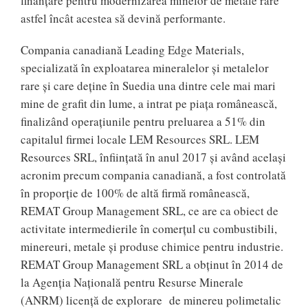
finanţare pentru modernizarea minelor de metale rare
astfel încât acestea să devină performante.
Compania canadiană Leading Edge Materials,
specializată în exploatarea mineralelor şi metalelor
rare şi care deţine în Suedia una dintre cele mai mari
mine de grafit din lume, a intrat pe piaţa românească,
finalizând operaţiunile pentru preluarea a 51% din
capitalul firmei locale LEM Resources SRL. LEM
Resources SRL, înfiinţată în anul 2017 şi având acelaşi
acronim precum compania canadiană, a fost controlată
în proporţie de 100% de altă firmă românească,
REMAT Group Management SRL, ce are ca obiect de
activitate intermedierile în comerţul cu combustibili,
minereuri, metale şi produse chimice pentru industrie.
REMAT Group Management SRL a obţinut în 2014 de
la Agenţia Naţională pentru Resurse Minerale
(ANRM) licenţă de explorare de minereu polimetalic