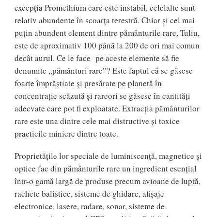
excepţia Promethium care este instabil, celelalte sunt
relativ abundente în scoarţa terestră. Chiar şi cel mai
puţin abundent element dintre pământurile rare, Tuliu,
este de aproximativ 100 până la 200 de ori mai comun
decât aurul. Ce le face pe aceste elemente să fie
denumite „pământuri rare”? Este faptul că se găsesc
foarte împrăştiate şi presărate pe planetă în
concentraţie scăzută şi rareori se găsesc în cantităţi
adecvate care pot fi exploatate. Extracţia pământurilor
rare este una dintre cele mai distructive şi toxice
practicile miniere dintre toate.
Proprietăţile lor speciale de luminiscenţă, magnetice şi
optice fac din pământurile rare un ingredient esenţial
într-o gamă largă de produse precum avioane de luptă,
rachete balistice, sisteme de ghidare, afişaje
electronice, lasere, radare, sonar, sisteme de