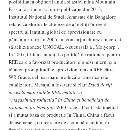
posibilitatea obţinerii unuia şi astfel mina Mountain
Pass a fost închisă. Într-o publicaţie din 2013,
Institutul Naţional de Studii Avansate din Bangalore
relatează eforturile chineze de a înghiţi întregul
spectru al lanţului global de aprovizionare cu
pământuri rare. În 2005, un consorţiu chinez a încercat
să achiziţioneze UNOCAL, o sucursală a „Molycorp”.
În 2007, China a anunţat o politică de raţionare pentru
REE care a favorizat producătorii chinezi interni şi a
tăiat cu promptitudine aprovizionarea cu REE către
WR Grace, cel mai mare producător american de
catalizatori. Mesajul a fost tare şi clar:
Dacă doriţi
acces la materialele REE, mutaţi-vă
”magazinul/producţia” în China şi beneficiaţi de
tratament preferenţial
. WR Grace a făcut asta imediat
şi a mutat baza de producţie în China. China a făcut,
de asemenea, o încercare de a cumpăra acţiuni în
firmele care deţin resursele australiene Lynas şi