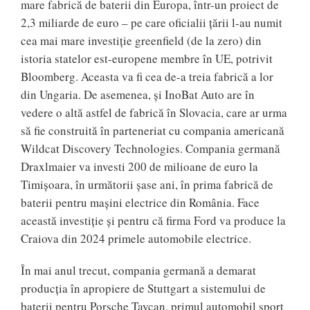
mare fabrică de baterii din Europa, într-un proiect de
2,3 miliarde de euro – pe care oficialii ţării l-au numit
cea mai mare investiţie greenfield (de la zero) din
istoria statelor est-europene membre în UE, potrivit
Bloomberg. Aceasta va fi cea de-a treia fabrică a lor
din Ungaria. De asemenea, şi InoBat Auto are în
vedere o altă astfel de fabrică în Slovacia, care ar urma
să fie construită în parteneriat cu compania americană
Wildcat Discovery Technologies. Compania germană
Draxlmaier va investi 200 de milioane de euro la
Timişoara, în următorii şase ani, în prima fabrică de
baterii pentru maşini electrice din România. Face
această investiţie şi pentru că firma Ford va produce la
Craiova din 2024 primele automobile electrice.
În mai anul trecut, compania germană a demarat
producţia în apropiere de Stuttgart a sistemului de
baterii pentru Porsche Taycan, primul automobil sport