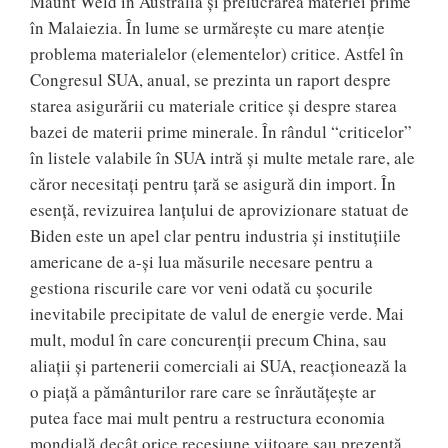
Maunt Weld în Australia şi prelucrarea materiei prime
în Malaiezia. În lume se urmăreşte cu mare atenţie
problema materialelor (elementelor) critice. Astfel în
Congresul SUA, anual, se prezinta un raport despre
starea asigurării cu materiale critice şi despre starea
bazei de materii prime minerale. În rândul “criticelor”
în listele valabile în SUA intră şi multe metale rare, ale
căror necesitaţi pentru ţară se asigură din import. În
esenţă, revizuirea lanţului de aprovizionare statuat de
Biden este un apel clar pentru industria şi instituţiile
americane de a-şi lua măsurile necesare pentru a
gestiona riscurile care vor veni odată cu şocurile
inevitabile precipitate de valul de energie verde. Mai
mult, modul în care concurenţii precum China, sau
aliaţii şi partenerii comerciali ai SUA, reacţionează la
o piaţă a pământurilor rare care se înrăutăţeşte ar
putea face mai mult pentru a restructura economia
mondială decât orice recesiune viitoare sau prezentă.