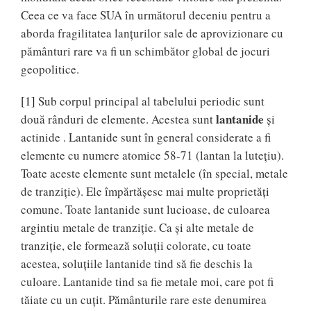
Ceea ce va face SUA în următorul deceniu pentru a
aborda fragilitatea lanţurilor sale de aprovizionare cu
pământuri rare va fi un schimbător global de jocuri
geopolitice.
[1]
Sub corpul principal al tabelului periodic sunt
lantanide
două rânduri de elemente. Acestea sunt
şi
actinide . Lantanide sunt în general considerate a fi
elemente cu numere atomice 58-71 (lantan la luteţiu).
Toate aceste elemente sunt metalele (în special, metale
de tranziţie). Ele împărtăşesc mai multe proprietăţi
comune. Toate lantanide sunt lucioase, de culoarea
argintiu metale de tranziţie. Ca şi alte metale de
tranziţie, ele formează soluţii colorate, cu toate
acestea, soluţiile lantanide tind să fie deschis la
culoare. Lantanide tind sa fie metale moi, care pot fi
tăiate cu un cuţit. Pământurile rare este denumirea