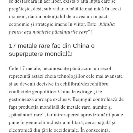
se desfăşoară în aer liber, există o altă luptă care se
pregăteşte, deşi, sub radar, o bătălie mai mică în acest
moment, dar cu potenţialul de a avea un impact
economic şi strategic imens în viitor. Este „
bătălia
pentru aşa numitele pământurile rare
”!
17 metale rare fac din China o
superputere mondială!
Cele 17 metale, necunoscute până acum un secol,
reprezintă astăzi cheia tehnologiilor cele mai avansate
şi au devenit decisive în echilibrul/dezechilibru
conflictele geopolitice. China le extrage şi le
gestionează aproape exclusiv. Beijingul controlează de
fapt producţia mondială de metale rare, numite şi
„pământuri rare”, iar întreruperea aprovizionării poate
pune în genunchi industria militară, aerospaţială şi
electronică din ţările occidentale. În consecinţă,