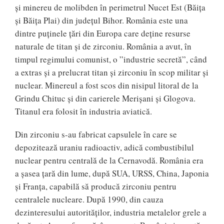
şi minereu de molibden în perimetrul Nucet Est (Băiţa
şi Băiţa Plai) din judeţul Bihor. România este una
dintre puţinele ţări din Europa care deţine resurse
naturale de titan şi de zirconiu. România a avut, în
timpul regimului comunist, o ”industrie secretă”, când
a extras şi a prelucrat titan şi zirconiu în scop militar şi
nuclear. Minereul a fost scos din nisipul litoral de la
Grindu Chituc şi din carierele Merişani şi Glogova.
Titanul era folosit în industria aviatică.
Din zirconiu s-au fabricat capsulele în care se
depozitează uraniu radioactiv, adică combustibilul
nuclear pentru centrală de la Cernavodă. România era
a şasea ţară din lume, după SUA, URSS, China, Japonia
şi Franţa, capabilă să producă zirconiu pentru
centralele nucleare. După 1990, din cauza
dezinteresului autorităţilor, industria metalelor grele a