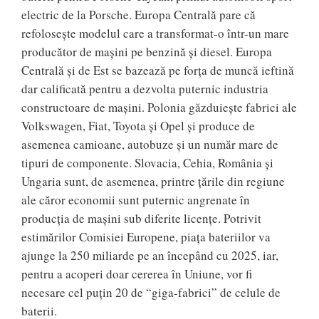
electric de la Porsche. Europa Centrală pare că
refoloseşte modelul care a transformat-o într-un mare
producător de maşini pe benzină şi diesel. Europa
Centrală şi de Est se bazează pe forţa de muncă ieftină
dar calificată pentru a dezvolta puternic industria
constructoare de maşini. Polonia găzduieşte fabrici ale
Volkswagen, Fiat, Toyota şi Opel şi produce de
asemenea camioane, autobuze şi un număr mare de
tipuri de componente. Slovacia, Cehia, România şi
Ungaria sunt, de asemenea, printre ţările din regiune
ale căror economii sunt puternic angrenate în
producţia de maşini sub diferite licenţe. Potrivit
estimărilor Comisiei Europene, piaţa bateriilor va
ajunge la 250 miliarde pe an începând cu 2025, iar,
pentru a acoperi doar cererea în Uniune, vor fi
necesare cel puţin 20 de “giga-fabrici” de celule de
baterii.