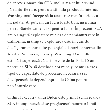
de aprovizionare din SUA, inclusiv a celui privind
pământurile rare, pentru a stimula producţia internă,
Washingtonul începe să ia acest risc mai în serios ca
niciodată. Ar putea fi un lucru foarte bun, nu numai
pentru Statele Unite, ci şi pentru lume. În prezent, SUA
are o singură exploatare minieră de pământuri rare în
California, în timp ce explorarea este în curs de
desfăşurare pentru alte potenţiale depozite interne din
Alaska, Nebraska, Texas şi Wyoming. Dar multe
estimări sugerează că ar fi nevoie de la 10 la 15 ani
pentru ca SUA să deschidă noi mine şi pentru a crea
tipul de capacitate de procesare necesară să se
dezlipească de dependenţa sa de China pentru
pământurile rare.
Ordinul executiv al lui Biden este primul semn real că
SUA intenţionează să se pregătească pentru o luptă
lungă şi dificilă asupra acestor resurse. Cu un secol în