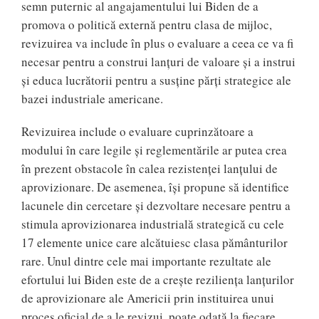
semn puternic al angajamentului lui Biden de a
promova o politică externă pentru clasa de mijloc,
revizuirea va include în plus o evaluare a ceea ce va fi
necesar pentru a construi lanţuri de valoare şi a instrui
şi educa lucrătorii pentru a susţine părţi strategice ale
bazei industriale americane.
Revizuirea include o evaluare cuprinzătoare a
modului în care legile şi reglementările ar putea crea
în prezent obstacole în calea rezistenţei lanţului de
aprovizionare. De asemenea, îşi propune să identifice
lacunele din cercetare şi dezvoltare necesare pentru a
stimula aprovizionarea industrială strategică cu cele
17 elemente unice care alcătuiesc clasa pământurilor
rare. Unul dintre cele mai importante rezultate ale
efortului lui Biden este de a creşte rezilienţa lanţurilor
de aprovizionare ale Americii prin instituirea unui
proces oficial de a le revizui, poate odată la fiecare