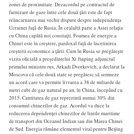
zonei de proximitate. Dezacordul pe contractul de
furnizare de gaze între cele două țări este de fapt
reâncarnarea mai vechii dispute despre independența
Ucrainei față de Rusia. În cealaltă parte a Asiei relația
cu China capătă noi conotații. Foamea de energie a
Chinei este în creștere, pardoxal față de încetinirea
creșterii economice a țării. Cum în Rusia se pregătește
vizita oficială a președintelui Xi Jinping adjunctul
primului ministru rus, Arkadi Dvorkovich, a declarat la
Moscova că cele două state se pregătesc să semneze
un acord care va permite livrarea a 38 de miliarde de
metri cubi de gaz natural pe an, în China, începând cu
2015. Cantitatea de gaz reprezintă numai 30% din
consumul chinezilor de gaz. Acordul va duce la
reducerea dependenței chinezilor de liniile maritime
de transport din Oceanul Indian sau din Marea Chinei
de Sud. Energia rămâne elementul vital pentru Beijing