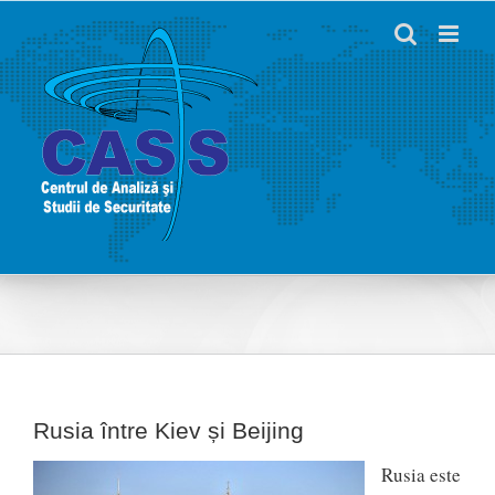
Skip
to
content
Rusia între Kiev și Beijing
Rusia este