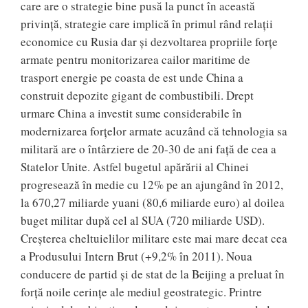
care are o strategie bine pusă la punct în această
privință, strategie care implică în primul rând relații
economice cu Rusia dar și dezvoltarea propriile forțe
armate pentru monitorizarea cailor maritime de
trasport energie pe coasta de est unde China a
construit depozite gigant de combustibili. Drept
urmare China a investit sume considerabile în
modernizarea forțelor armate acuzând că tehnologia sa
militară are o întârziere de 20-30 de ani față de cea a
Statelor Unite. Astfel bugetul apărării al Chinei
progresează în medie cu 12% pe an ajungând în 2012,
la 670,27 miliarde yuani (80,6 miliarde euro) al doilea
buget militar după cel al SUA (720 miliarde USD).
Creșterea cheltuielilor militare este mai mare decat cea
a Produsului Intern Brut (+9,2% în 2011). Noua
conducere de partid și de stat de la Beijing a preluat în
forță noile cerințe ale mediul geostrategic. Printre