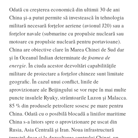
Odată cu creșterea economică din ultimii 30 de ani
China și-a putut permite să investească în tehnologia
militară necesară forțelor aeriene (avionul J20) sau a
forțelor navale (submarine cu propulsie nucleară sau
motoare cu propulsie nucleară pentru portavioane).
China are obiective clare în Marea Chinei de Sud dar
și în Oceanul Indian determinate de
foamea de
energie
. În ciuda acestor dezvoltări capabilitățile
militare de proiectare a forțelor chineze sunt limitate
geografic. În cazul unui conflict, linile de
aprovizionare ale Beijingului se vor rupe în mai multe
puncte insulele Ryuky, strâmtoarile Luzon și Malacca.
85 % din produsele petroliere sosesc pe mare pentru
China. Odată cu o posibilă blocadă a liniilor maritime
China s-a întors spre o aprovizionare pe uscat din
Rusia, Asia Centrală și Iran. Noua infrastructură
terestră duce și la dezvoltarea centrului Chinei, un