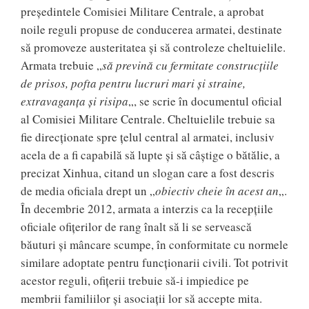
președintele Comisiei Militare Centrale, a aprobat
noile reguli propuse de conducerea armatei, destinate
să promoveze austeritatea și să controleze cheltuielile.
Armata trebuie „
să prevină cu fermitate construcțiile
de prisos, pofta pentru lucruri mari și straine,
extravaganța și risipa
„, se scrie în documentul oficial
al Comisiei Militare Centrale. Cheltuielile trebuie sa
fie direcționate spre țelul central al armatei, inclusiv
acela de a fi capabilă să lupte și să câștige o bătălie, a
precizat Xinhua, citand un slogan care a fost descris
de media oficiala drept un „
obiectiv cheie în acest an
„.
În decembrie 2012, armata a interzis ca la recepțiile
oficiale ofițerilor de rang înalt să li se servească
băuturi și mâncare scumpe, în conformitate cu normele
similare adoptate pentru funcționarii civili. Tot potrivit
acestor reguli, ofițerii trebuie să-i impiedice pe
membrii familiilor și asociații lor să accepte mita.