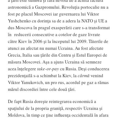
a ţării este sumbră şi fără nevoia de a achita factura
astronomică a Gazpromului. Revoluția portocalie nu a
fost pe placul Moscovei iar guvernarea lui Viktor
Yushchenko cu dorința sa de a adera la NATO și UE a
dus Moscova în pragul exasperării care s-a transformat
în reducerii consecutive a cotelor de gaze livrate
către Kiev în 2006 și la începutul lui 2009. Tăierile de
atunci au afectat nu numai Ucraina. Au fost afectate
Grecia, Italia sau țările din Centru și Estul Europei de
măsura Moscovei. Așa a ajuns Ucraina să semneze
acea înțelegere
take-or-pay
cu Rusia. Deși conducerea
prezidențailă s-a schimbat la Kiev, la
cârmă
venind
Viktor Yanukovich, un pro rus, acordul pe gaz a rămas
mărul discordiei între cele două țări.
De fapt Rusia dorește reintegrarea economică a
spațiului de la propria graniță, respectiv Ucraina și
Moldova, în timp ce ține influența occidentală în afara