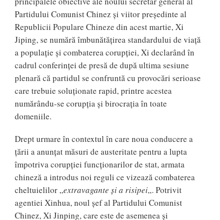
principalele obiective ale noului secretar general al
Partidului Comunist Chinez și viitor preşedinte al
Republicii Populare Chineze din acest martie, Xi
Jiping, se numără îmbunătăţirea standardului de viaţă
a populaţie şi combaterea corupţiei, Xi declarând în
cadrul conferinţei de presă de după ultima sesiune
plenară că partidul se confruntă cu provocări serioase
care trebuie soluţionate rapid, printre acestea
numărându-se corupţia şi birocraţia în toate
domeniile.
Drept urmare în contextul în care noua conducere a
țării a anunțat măsuri de austeritate pentru a lupta
împotriva corupției funcționarilor de stat, armata
chineză a introdus noi reguli ce vizează combaterea
cheltuielilor „
extravagante și a risipei
„. Potrivit
agentiei Xinhua, noul șef al Partidului Comunist
Chinez, Xi Jinping, care este de asemenea și