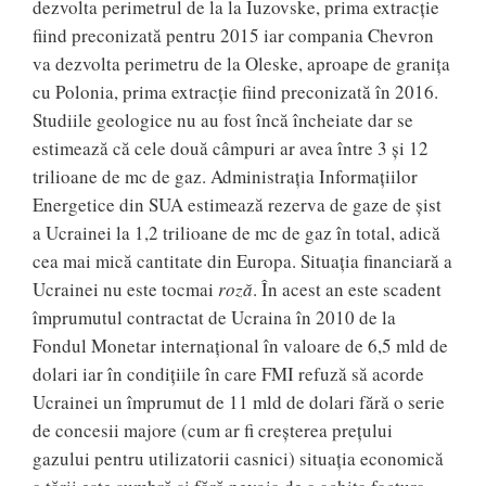
dezvolta perimetrul de la la Iuzovske, prima extracţie
fiind preconizată pentru 2015 iar compania Chevron
va dezvolta perimetru de la Oleske, aproape de graniţa
cu Polonia, prima extracţie fiind preconizată în 2016.
Studiile geologice nu au fost încă încheiate dar se
estimează că cele două câmpuri ar avea între 3 şi 12
trilioane de mc de gaz. Administraţia Informaţiilor
Energetice din SUA estimează rezerva de gaze de şist
a Ucrainei la 1,2 trilioane de mc de gaz în total, adică
cea mai mică cantitate din Europa. Situația financiară a
Ucrainei nu este tocmai
roză
. În acest an este scadent
împrumutul contractat de Ucraina în 2010 de la
Fondul Monetar internaţional în valoare de 6,5 mld de
dolari iar în condițiile în care FMI refuză să acorde
Ucrainei un împrumut de 11 mld de dolari fără o serie
de concesii majore (cum ar fi creşterea preţului
gazului pentru utilizatorii casnici) situaţia economică