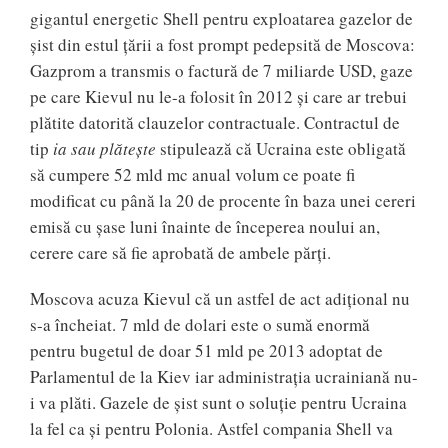
gigantul energetic Shell pentru exploatarea gazelor de
şist din estul ţării a fost prompt pedepsită de Moscova:
Gazprom a transmis o factură de 7 miliarde USD, gaze
pe care Kievul nu le-a folosit în 2012 și care ar trebui
plătite datorită clauzelor contractuale. Contractul de
tip
ia sau plăteşte
stipulează că Ucraina este obligată
să cumpere 52 mld mc anual volum ce poate fi
modificat cu până la 20 de procente în baza unei cereri
emisă cu şase luni înainte de începerea noului an,
cerere care să fie aprobată de ambele părţi.
Moscova acuza Kievul că un astfel de act adițional nu
s-a încheiat. 7 mld de dolari este o sumă enormă
pentru bugetul de doar 51 mld pe 2013 adoptat de
Parlamentul de la Kiev iar administrația ucrainiană nu-
i va plăti. Gazele de șist sunt o soluție pentru Ucraina
la fel ca și pentru Polonia. Astfel compania Shell va