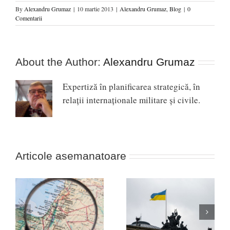
By
Alexandru Grumaz
|
10 martie 2013
|
Alexandru Grumaz
,
Blog
|
0
Comentarii
About the Author:
Alexandru Grumaz
Expertiză în planificarea strategică, în
relaţii internaţionale militare şi civile.
Articole asemanatoare
Africa, noua linie de
ul
Nevoia unei strategii a
front între Occident și
victoriei în Ucraina!