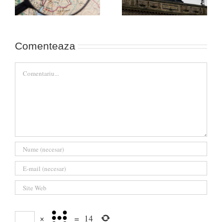
Rusia (cazul Durov)
Comenteaza
Comment
×
=
14