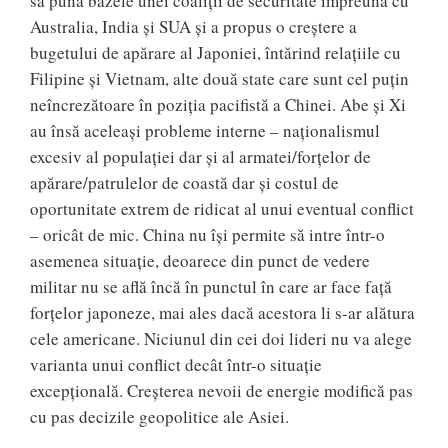
să pună bazele unei coaliții de securitate împreună cu
Australia, India şi SUA și a propus o creştere a
bugetului de apărare al Japoniei, întărind relaţiile cu
Filipine şi Vietnam, alte două state care sunt cel puţin
neîncrezătoare în poziţia pacifistă a Chinei. Abe şi Xi
au însă aceleaşi probleme interne – naţionalismul
excesiv al populaţiei dar şi al armatei/forţelor de
apărare/patrulelor de coastă dar şi costul de
oportunitate extrem de ridicat al unui eventual conflict
– oricât de mic. China nu îşi permite să intre într-o
asemenea situaţie, deoarece din punct de vedere
militar nu se află încă în punctul în care ar face faţă
forţelor japoneze, mai ales dacă acestora li s-ar alătura
cele americane. Niciunul din cei doi lideri nu va alege
varianta unui conflict decât într-o situaţie
excepţională. Creșterea nevoii de energie modifică pas
cu pas decizile geopolitice ale Asiei.