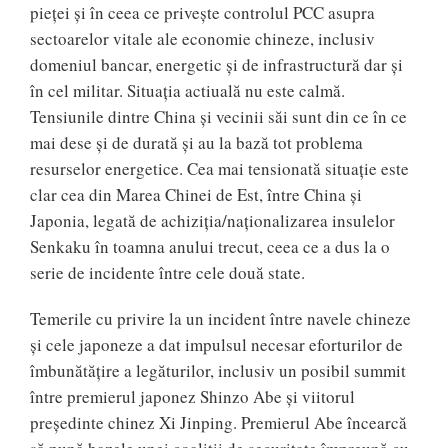
pieţei şi în ceea ce priveşte controlul PCC asupra
sectoarelor vitale ale economie chineze, inclusiv
domeniul bancar, energetic şi de infrastructură dar și
în cel militar. Situația actiuală nu este calmă.
Tensiunile dintre China şi vecinii săi sunt din ce în ce
mai dese şi de durată și au la bază tot problema
resurselor energetice. Cea mai tensionată situaţie este
clar cea din Marea Chinei de Est, între China şi
Japonia, legată de achiziţia/naţionalizarea insulelor
Senkaku în toamna anului trecut, ceea ce a dus la o
serie de incidente între cele două state.
Temerile cu privire la un incident între navele chineze
şi cele japoneze a dat impulsul necesar eforturilor de
îmbunătăţire a legăturilor, inclusiv un posibil summit
între premierul japonez Shinzo Abe şi viitorul
preşedinte chinez Xi Jinping. Premierul Abe încearcă