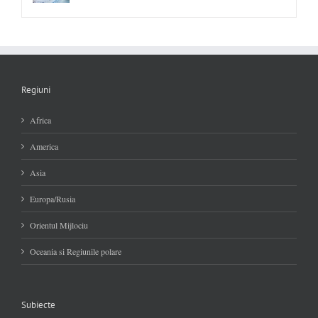
Regiuni
Africa
America
Asia
Europa/Rusia
Orientul Mijlociu
Oceania si Regiunile polare
Subiecte