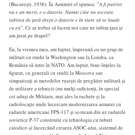
(București, 1936). În Amintiri el spunea: ”
A fi patriot
nu e un merit, e o datorie. Numai cine nu socoate
iubirea de țară drept o datorie e în stare să se laude
cu ea
”. Ce ar trebui să facem noi care ne iubim țara și
am jurat pe drapel?
Eu, la vremea mea, am luptat, împreună cu un grup de
militari cu studii la Washington sau la Londra, ca
România să intre în NATO. Am luptat, bine-înțeles la
figurat, cu generali cu studii la Moscova sau
simpatizați ai metodelor rusești de pregătire militară și
de utilizare a tehnicii (nu mulți-suficienți, în special
cei aduși de Militaru, mai ales la rachete și la
radiolocație unde încercam modernizarea armatei cu
radarele americane FPS-117 și scoteam din uz radarele
sovietice P-37 construite cu tehnologia cu tuburi
catodice-și încercând crearea ASOC-ului, sistemul de