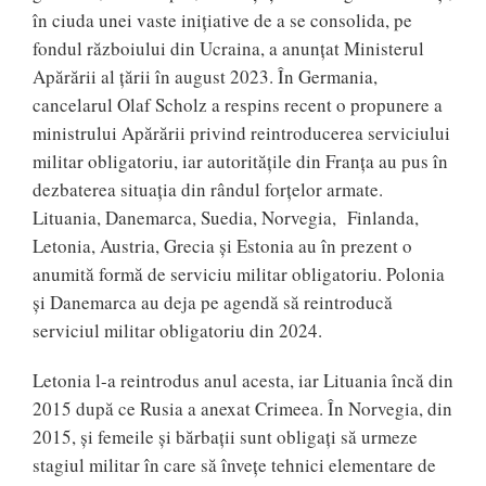
în ciuda unei vaste inițiative de a se consolida, pe
fondul războiului din Ucraina, a anunțat Ministerul
Apărării al țării în august 2023. În Germania,
cancelarul Olaf Scholz a respins recent o propunere a
ministrului Apărării privind reintroducerea serviciului
militar obligatoriu, iar autoritățile din Franța au pus în
dezbaterea situația din rândul forțelor armate.
Lituania, Danemarca, Suedia, Norvegia, Finlanda,
Letonia, Austria, Grecia și Estonia au în prezent o
anumită formă de serviciu militar obligatoriu. Polonia
și Danemarca au deja pe agendă să reintroducă
serviciul militar obligatoriu din 2024.
Letonia l-a reintrodus anul acesta, iar Lituania încă din
2015 după ce Rusia a anexat Crimeea. În Norvegia, din
2015, și femeile și bărbații sunt obligați să urmeze
stagiul militar în care să învețe tehnici elementare de