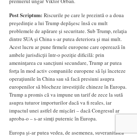
premierul ungar Viktor Orban.
Post Scriptum:
Riscurile pe care le prezintă o a doua
președinție a lui Trump depășesc însă cu mult
problemele de apărare și securitate. Sub Trump, relația
dintre SUA și China s-ar putea deteriora și mai mult.
Acest lucru ar pune firmele europene care operează în
ambele jurisdicții într-o poziție dificilă: prin
amenințarea cu sancțiuni secundare, Trump ar putea
forța în mod activ companiile europene să își înceteze
operațiunile în China sau să facă presiuni asupra
europenilor să blocheze investițiile chineze în Europa.
Trump a promis că va impune un tarif de zece la sută
asupra tuturor importurilor dacă va fi reales, iar
impactul unei astfel de mișcări – dacă Congresul ar
aproba-o – s-ar simți puternic în Europa.
Europa și-ar putea vedea, de asemenea, suveranitatea