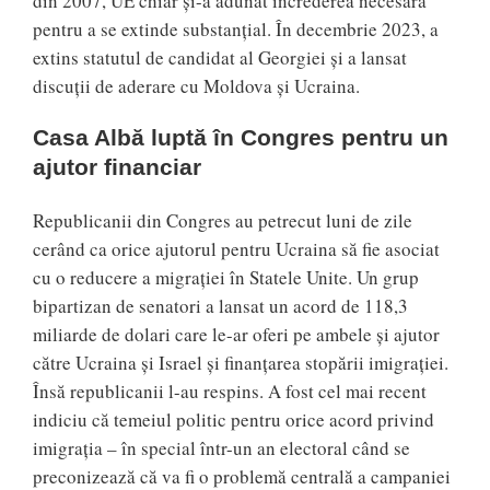
din 2007, UE chiar și-a adunat încrederea necesară
pentru a se extinde substanțial. În decembrie 2023, a
extins statutul de candidat al Georgiei și a lansat
discuții de aderare cu Moldova și Ucraina.
Casa Albă luptă în Congres pentru un
ajutor financiar
Republicanii din Congres au petrecut luni de zile
cerând ca orice ajutorul pentru Ucraina să fie asociat
cu o reducere a migrației în Statele Unite. Un grup
bipartizan de senatori a lansat un acord de 118,3
miliarde de dolari care le-ar oferi pe ambele și ajutor
către Ucraina și Israel și finanțarea stopării imigrației.
Însă republicanii l-au respins. A fost cel mai recent
indiciu că temeiul politic pentru orice acord privind
imigrația – în special într-un an electoral când se
preconizează că va fi o problemă centrală a campaniei