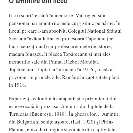
O amintire din liceu
Fac o scurtă escală în memorie. Mă rog eu sunt
pensionar, iar amintirile mele curg zilnic pe hârtie. În
liceul pe care l-am absolvit, Colegiul Național Sfântul
Sava am învățat latina cu profesoara Capoianu (ce
lucru senzațional) iar profesoarei mele de istorie,
madam Ionașcu, îi plăcea Topârceanu și mai ales
memoriile sale din Primul Război Mondial.
Topârceanu a luptat la Turtucaia în 1916 și a căzut
prizonier în primele zile. Rămâne în captivitate până
în 1918.
Experiența celor două campanii și a prizonieratului
este evocată în proza sa, Amintiri din luptele de la
Turtucaia (București, 1918), În gheara lor… Amintiri
din Bulgaria și schițe ușoare, (Iași, 1920) și Pirin-
Planina, epizoduri tragice și comice din captivitate