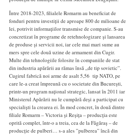
Între 2018-2023, filialele Romarm au beneficiat de
fonduri pentru investiții de aproape 800 de milioane de
lei, potrivit informațiilor transmise de companie. S-au
concretizat în programe de retehnologizare și lansarea
de produse și servicii noi, iar cele mai mari sume au
mers spre cele două uzine de armament din Cugir.
Multe din tehnologiile folosite în companiile de stat
din industria apărării au rămas însă „de tip sovietic”.
Cugirul fabrică noi arme de asalt 5,56 tip NATO, pe
care le-a creat împreună cu o societate din București,
printr-un program național strategic, lansat în 2011 iar
Ministerul Apărării nu le cumpără deși a participat cu
specialiști la crearea ei. În mod concret, în două dintre
filiale Romarm – Victoria și Reșița – producția este
oprită complet, într-o a treia, cea de la Făgăraș – de
producție de pulberi… s-a ales ”pulberea” încă din