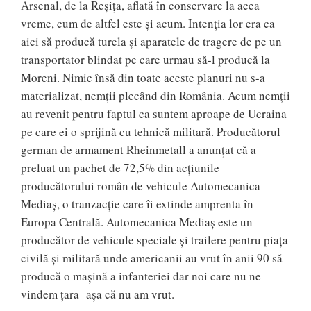
Arsenal, de la Reșița, aflată în conservare la acea
vreme, cum de altfel este și acum. Intenția lor era ca
aici să producă turela și aparatele de tragere de pe un
transportator blindat pe care urmau să-l producă la
Moreni. Nimic însă din toate aceste planuri nu s-a
materializat, nemții plecând din România. Acum nemții
au revenit pentru faptul ca suntem aproape de Ucraina
pe care ei o sprijină cu tehnică militară. Producătorul
german de armament Rheinmetall a anunţat că a
preluat un pachet de 72,5% din acţiunile
producătorului român de vehicule Automecanica
Mediaş, o tranzacţie care îi extinde amprenta în
Europa Centrală. Automecanica Mediaş este un
producător de vehicule speciale şi trailere pentru piaţa
civilă şi militară unde americanii au vrut în anii 90 să
producă o mașină a infanteriei dar noi care nu ne
vindem țara așa că nu am vrut.