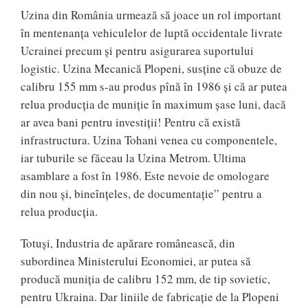
Uzina din România urmează să joace un rol important
în mentenanţa vehiculelor de luptă occidentale livrate
Ucrainei precum şi pentru asigurarea suportului
logistic. Uzina Mecanică Plopeni, susține că obuze de
calibru 155 mm s-au produs pînă în 1986 și că ar putea
relua producția de muniție în maximum șase luni, dacă
ar avea bani pentru investiții! Pentru că există
infrastructura. Uzina Tohani venea cu componentele,
iar tuburile se făceau la Uzina Metrom. Ultima
asamblare a fost în 1986. Este nevoie de omologare
din nou și, bineînțeles, de documentație” pentru a
relua producția.
Totuși, Industria de apărare românească, din
subordinea Ministerului Economiei, ar putea să
producă muniția de calibru 152 mm, de tip sovietic,
pentru Ukraina. Dar liniile de fabricație de la Plopeni