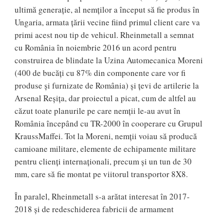
ultimă generație, al nemților a început să fie produs în
Ungaria, armata țării vecine fiind primul client care va
primi acest nou tip de vehicul. Rheinmetall a semnat
cu România în noiembrie 2016 un acord pentru
construirea de blindate la Uzina Automecanica Moreni
(400 de bucăți cu 87% din componente care vor fi
produse și furnizate de România) și țevi de artilerie la
Arsenal Reșița, dar proiectul a picat, cum de altfel au
căzut toate planurile pe care nemții le-au avut în
România începând cu TR-2000 în cooperare cu Grupul
KraussMaffei. Tot la Moreni, nemții voiau să producă
camioane militare, elemente de echipamente militare
pentru clienți internaționali, precum și un tun de 30
mm, care să fie montat pe viitorul transportor 8X8.
În paralel, Rheinmetall s-a arătat interesat în 2017-
2018 și de redeschiderea fabricii de armament