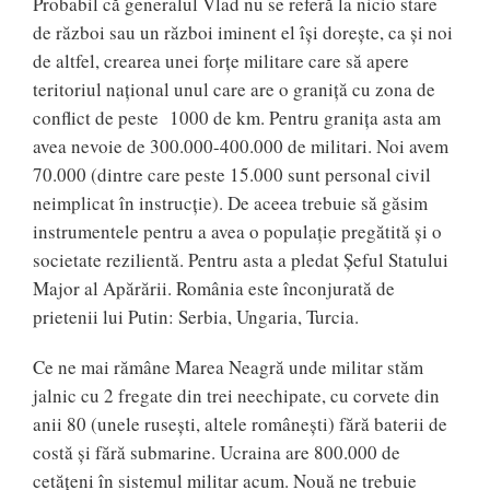
Probabil că generalul Vlad nu se referă la nicio stare
de război sau un război iminent el își dorește, ca și noi
de altfel, crearea unei forțe militare care să apere
teritoriul național unul care are o graniță cu zona de
conflict de peste 1000 de km. Pentru granița asta am
avea nevoie de 300.000-400.000 de militari. Noi avem
70.000 (dintre care peste 15.000 sunt personal civil
neimplicat în instrucție). De aceea trebuie să găsim
instrumentele pentru a avea o populație pregătită și o
societate rezilientă. Pentru asta a pledat Șeful Statului
Major al Apărării. România este înconjurată de
prietenii lui Putin: Serbia, Ungaria, Turcia.
Ce ne mai rămâne Marea Neagră unde militar stăm
jalnic cu 2 fregate din trei neechipate, cu corvete din
anii 80 (unele rusești, altele românești) fără baterii de
costă și fără submarine. Ucraina are 800.000 de
cetățeni în sistemul militar acum. Nouă ne trebuie