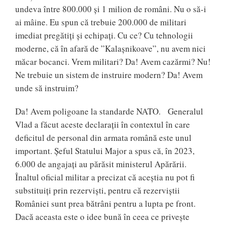
undeva între 800.000 și 1 milion de români. Nu o să-i
ai mâine. Eu spun că trebuie 200.000 de militari
imediat pregătiți și echipați. Cu ce? Cu tehnologii
moderne, că în afară de ”Kalașnikoave”, nu avem nici
măcar bocanci. Vrem militari? Da! Avem cazărmi? Nu!
Ne trebuie un sistem de instruire modern? Da! Avem
unde să instruim?
Da! Avem poligoane la standarde NATO. Generalul
Vlad a făcut aceste declarații în contextul în care
deficitul de personal din armata română este unul
important. Șeful Statului Major a spus că, în 2023,
6.000 de angajați au părăsit ministerul Apărării.
Înaltul oficial militar a precizat că aceștia nu pot fi
substituiți prin rezerviști, pentru că rezerviștii
României sunt prea bătrâni pentru a lupta pe front.
Dacă aceasta este o idee bună în ceea ce privește