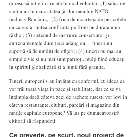
doresc să intre în armată în mod voluntar: (1) salariile
sunt mici în majoritatea țărilor membre NATO,
inclusiv România; (2) frica de moarte și de pericolele
cu care s-ar putea confrunta pe front pe durata unui
război; (3) sistemul de instruire conservator și
antrenamentele dure (aici adaug eu – tinerii nu
suportă să fie umiliți de ofițeri); (4) tinerii nu mai au
simțul civic și nu mai sunt patrioți, mulți fiind educați
în spiritul globalizării și a lumii fără granițe.
Tinerii europeni s-au învățat cu confortul, cu ideea că
vor trăi toată viața în pace și stabilitate, dar ce se va
întâmpla dacă câteva zeci de rachete rusești vor lovi în
câteva restaurante, cluburi, parcări și magazine din
marile capitale europene? Vă las pe dumneavoastră
cititorii să răspundeți.
Ce prevede, pe scurt, noul proiect de