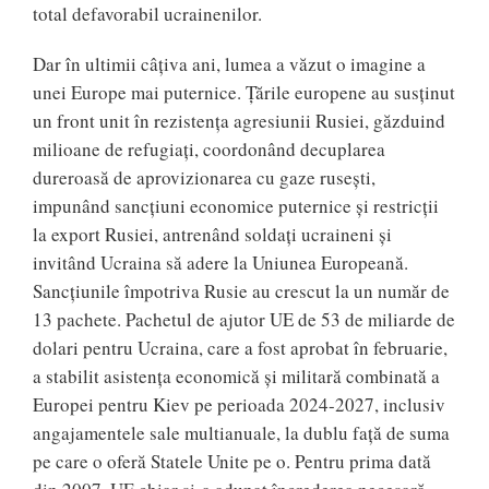
total defavorabil ucrainenilor.
Dar în ultimii câțiva ani, lumea a văzut o imagine a
unei Europe mai puternice. Țările europene au susținut
un front unit în rezistența agresiunii Rusiei, găzduind
milioane de refugiați, coordonând decuplarea
dureroasă de aprovizionarea cu gaze rusești,
impunând sancțiuni economice puternice și restricții
la export Rusiei, antrenând soldați ucraineni și
invitând Ucraina să adere la Uniunea Europeană.
Sancțiunile împotriva Rusie au crescut la un număr de
13 pachete. Pachetul de ajutor UE de 53 de miliarde de
dolari pentru Ucraina, care a fost aprobat în februarie,
a stabilit asistența economică și militară combinată a
Europei pentru Kiev pe perioada 2024-2027, inclusiv
angajamentele sale multianuale, la dublu față de suma
pe care o oferă Statele Unite pe o. Pentru prima dată