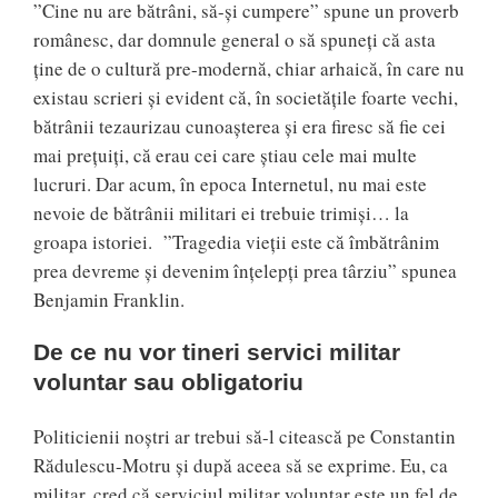
”Cine nu are bătrâni, să-și cumpere” spune un proverb
românesc, dar domnule general o să spuneți că asta
ține de o cultură pre-modernă, chiar arhaică, în care nu
existau scrieri și evident că, în societățile foarte vechi,
bătrânii tezaurizau cunoașterea și era firesc să fie cei
mai prețuiți, că erau cei care știau cele mai multe
lucruri. Dar acum, în epoca Internetul, nu mai este
nevoie de bătrânii militari ei trebuie trimiși… la
groapa istoriei. ”Tragedia vieții este că îmbătrânim
prea devreme și devenim înțelepți prea târziu” spunea
Benjamin Franklin.
De ce nu vor tineri servici militar
voluntar sau obligatoriu
Politicienii noștri ar trebui să-l citească pe Constantin
Rădulescu-Motru și după aceea să se exprime. Eu, ca
militar, cred că serviciul militar voluntar este un fel de