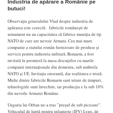
Industria de apărare a Românie pe
butuci!
Observația generalului Vlad despre industria de
apărarea este corectă: fabricile românești de
armament nu au capacitatea să fabrice muniția de tip
NATO de care are nevoie Armata. Cea mai mare
companie a statului român furnizoare de produse și
servicii pentru industria militară, Romarm, a fost
invitată în premieră la masa discuțiilor cu marile
companii internaționale din domeniu, sub umbrela
NATO și UE. Invitația onorantă, dar realitatea e tristă.
Multe dintre fabricile Romarm sunt uitate de timpuri,
tehnologiile sunt învechite, iar producția e la sub 10%
din nevoile Armatei Române.
Ungaria lui Orban ne-a tras ”preșul de sub picioare”.
Vehiculul de luptă pentru infanterie (IFV) Lynx, de