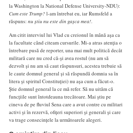
la Washington la National Defense University-NDU):
Cum este Trump?
l-am întrebat eu, iar Rumsfeld a
răspuns:
nu știu nu este din gașca mea!
.
Am citit interviul lui Vlad cu creionul în mână așa ca
la facultate când citeam cursurile. Mi-a atras atenția o
întrebare pusă de reporter, una mai mult politică decât
militară care nu cred că-și avea rostul (nu am să
dezvolt și nu am să caut răspunsuri, acestea trebuie să
le caute domnul general și să răspundă domnia sa în
litera și spiritul Constituției) nu așa cum a făcut-o.
Știe domnul general la ce mă refer. Să nu uităm că
funcțiile sunt întotdeauna trecătoare. Mai știu pe
cineva de pe fluviul Sena care a avut contre cu militari
activi și în rezervă, ofițeri superiori și generali și care
va trage consecințele la următoarele alegeri.