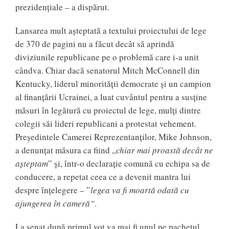
prezidențiale – a dispărut.
Lansarea mult așteptată a textului proiectului de lege
de 370 de pagini nu a făcut decât să aprindă
diviziunile republicane pe o problemă care i-a unit
cândva. Chiar dacă senatorul Mitch McConnell din
Kentucky, liderul minorității democrate și un campion
al finanțării Ucrainei, a luat cuvântul pentru a susține
măsuri în legătură cu proiectul de lege, mulți dintre
colegii săi lideri republicani a protestat vehement.
Președintele Camerei Reprezentanților, Mike Johnson,
a denunțat măsura ca fiind „
chiar mai proastă decât ne
așteptam
” și, într-o declarație comună cu echipa sa de
conducere, a repetat ceea ce a devenit mantra lui
despre înțelegere – ”
legea va fi moartă odată cu
ajungerea în cameră”
.
La senat după primul vot va mai fi unul pe pachetul