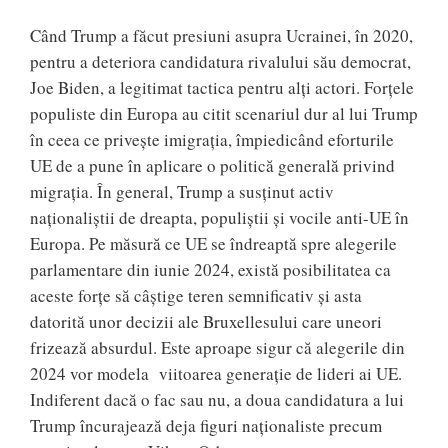
Când Trump a făcut presiuni asupra Ucrainei, în 2020,
pentru a deteriora candidatura rivalului său democrat,
Joe Biden, a legitimat tactica pentru alți actori. Forțele
populiste din Europa au citit scenariul dur al lui Trump
în ceea ce privește imigrația, împiedicând eforturile
UE de a pune în aplicare o politică generală privind
migrația. În general, Trump a susținut activ
naționaliștii de dreapta, populiștii și vocile anti-UE în
Europa. Pe măsură ce UE se îndreaptă spre alegerile
parlamentare din iunie 2024, există posibilitatea ca
aceste forțe să câștige teren semnificativ și asta
datorită unor decizii ale Bruxellesului care uneori
frizează absurdul. Este aproape sigur că alegerile din
2024 vor modela viitoarea generație de lideri ai UE.
Indiferent dacă o fac sau nu, a doua candidatura a lui
Trump încurajează deja figuri naționaliste precum