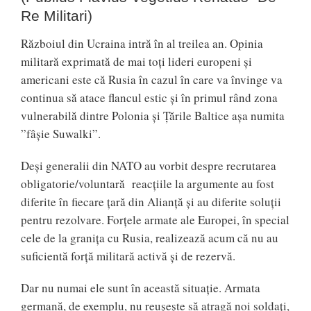
Re Militari)
Războiul din Ucraina intră în al treilea an. Opinia
militară exprimată de mai toți lideri europeni și
americani este că Rusia în cazul în care va învinge va
continua să atace flancul estic și în primul rând zona
vulnerabilă dintre Polonia și Țările Baltice așa numita
”fâșie Suwalki”.
Deși generalii din NATO au vorbit despre recrutarea
obligatorie/voluntară reacțiile la argumente au fost
diferite în fiecare țară din Alianță și au diferite soluții
pentru rezolvare. Forțele armate ale Europei, în special
cele de la granița cu Rusia, realizează acum că nu au
suficientă forță militară activă și de rezervă.
Dar nu numai ele sunt în această situație. Armata
germană, de exemplu, nu reușește să atragă noi soldați,