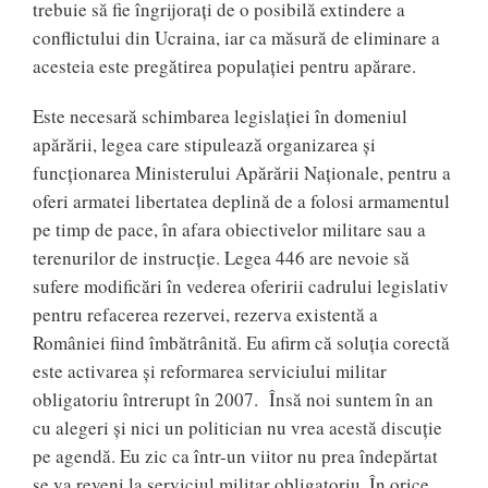
trebuie să fie îngrijorați de o posibilă extindere a
conflictului din Ucraina, iar ca măsură de eliminare a
acesteia este pregătirea populației pentru apărare.
Este necesară schimbarea legislației în domeniul
apărării, legea care stipulează organizarea și
funcționarea Ministerului Apărării Naționale, pentru a
oferi armatei libertatea deplină de a folosi armamentul
pe timp de pace, în afara obiectivelor militare sau a
terenurilor de instrucție. Legea 446 are nevoie să
sufere modificări în vederea oferirii cadrului legislativ
pentru refacerea rezervei, rezerva existentă a
României fiind îmbătrânită. Eu afirm că soluția corectă
este activarea și reformarea serviciului militar
obligatoriu întrerupt în 2007. Însă noi suntem în an
cu alegeri și nici un politician nu vrea acestă discuție
pe agendă. Eu zic ca într-un viitor nu prea îndepărtat
se va reveni la serviciul militar obligatoriu. În orice