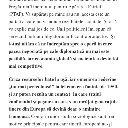
Pregătirea Tineretului pentru Apărarea Patriei”
(PTAP). Va supărați pe mine sau nu, acesta este un
paliativ care nu va aduce rezultatele scontate. Și o să
va explic mai jos de ce. Unii politicieni îmi spun că
Și
serviciul militar obligatoriu ar fi contraproductiv.
totuși uităm că ne îndreptăm spre o epocă în care
pacea negociată pe cale diplomatică nu mai este
posibilă, iar economia globală și societatea devin tot
mai competitive.
Criza resurselor bate la ușă, iar omenirea redevine
,,tot mai periculoasă” la fel cum era înainte de 1950,
și ar putea rezulta un context în care traiul
confortabil și pașnic cu care s-au învățat generațiile
tinere din Europa să devină doar o amintire
frumoasă
. Conform unor studii sociologice sunt trei
motive principale pentru care tinerii europeni nu-și