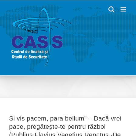
Skip
to
content
Si vis pacem, para bellum” – Dacă vrei
pace, pregătește-te pentru război
(Publius Flavius ​​Vegetius Renatus -De