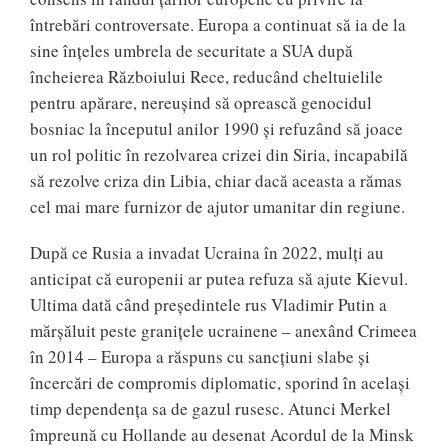
întrebări controversate. Europa a continuat să ia de la
sine înțeles umbrela de securitate a SUA după
încheierea Războiului Rece, reducând cheltuielile
pentru apărare, nereușind să oprească genocidul
bosniac la începutul anilor 1990 și refuzând să joace
un rol politic în rezolvarea crizei din Siria, incapabilă
să rezolve criza din Libia, chiar dacă aceasta a rămas
cel mai mare furnizor de ajutor umanitar din regiune.
După ce Rusia a invadat Ucraina în 2022, mulți au
anticipat că europenii ar putea refuza să ajute Kievul.
Ultima dată când președintele rus Vladimir Putin a
mărșăluit peste granițele ucrainene – anexând Crimeea
în 2014 – Europa a răspuns cu sancțiuni slabe și
încercări de compromis diplomatic, sporind în același
timp dependența sa de gazul rusesc. Atunci Merkel
împreună cu Hollande au desenat Acordul de la Minsk