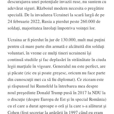
descurajarea unei potențiale invazii ruse, nu suntem cu
adevărat siguri. Războiul modern necesita o pregătire
specială. De la invadarea Ucrainei la scară largă de pe
24 februarie 2022, Rusia a pierdut peste 260.000 de
soldați, majoritatea înrolați împotriva voinței lor.
Ucraina ar fi pierdut în jur de 130.000, mult mai puțini
pentru că mare parte din armată e alcătuită din soldați
voluntari, în vreme ce mulți tineri ucraineni își
continuă studiile și fac deplasări în străinătate în ciuda
legii marțiale în vigoare. Generalul nu este perfect, are
și păcate (zic eu și poate greșesc, oricum nu face parte
din cunoscuții mei ca să fiu diplomat). Ce ziceam este
și răspunsul lui Rumsfeld la întrebarea mea despre
noul președinte Donald Trump pusă în 2017 la NDU la
o discuție (despre Europa de Est și în special România)
cu el care a durat aproape o oră și la care s-a alăturat și
Cohen (fost secretar la apărării în 1997 când eu eram