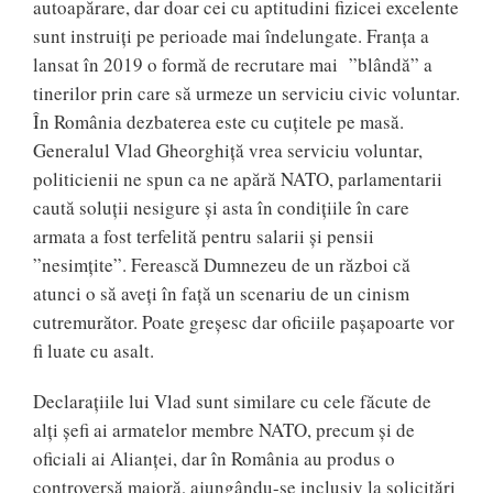
autoapărare, dar doar cei cu aptitudini fizicei excelente
sunt instruiți pe perioade mai îndelungate. Franța a
lansat în 2019 o formă de recrutare mai ”blândă” a
tinerilor prin care să urmeze un serviciu civic voluntar.
În România dezbaterea este cu cuțitele pe masă.
Generalul Vlad Gheorghiță vrea serviciu voluntar,
politicienii ne spun ca ne apără NATO, parlamentarii
caută soluții nesigure și asta în condițiile în care
armata a fost terfelită pentru salarii și pensii
”nesimțite”. Ferească Dumnezeu de un război că
atunci o să aveți în față un scenariu de un cinism
cutremurător. Poate greșesc dar oficiile pașapoarte vor
fi luate cu asalt.
Declarațiile lui Vlad sunt similare cu cele făcute de
alți șefi ai armatelor membre NATO, precum și de
oficiali ai Alianței, dar în România au produs o
controversă majoră, ajungându-se inclusiv la solicitări