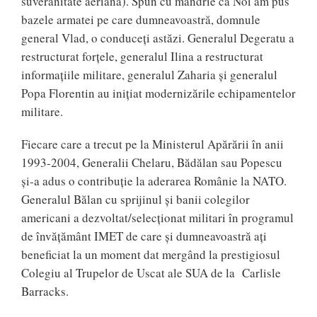
suveranitate aeriană). Spun cu mândrie că Noi am pus
bazele armatei pe care dumneavoastră, domnule
general Vlad, o conduceți astăzi. Generalul Degeratu a
restructurat forțele, generalul Ilina a restructurat
informațiile militare, generalul Zaharia și generalul
Popa Florentin au inițiat modernizările echipamentelor
militare.
Fiecare care a trecut pe la Ministerul Apărării în anii
1993-2004, Generalii Chelaru, Bădălan sau Popescu
și-a adus o contribuție la aderarea Românie la NATO.
Generalul Bălan cu sprijinul și banii colegilor
americani a dezvoltat/selecționat militari în programul
de învățământ IMET de care și dumneavoastră ați
beneficiat la un moment dat mergând la prestigiosul
Colegiu al Trupelor de Uscat ale SUA de la Carlisle
Barracks.