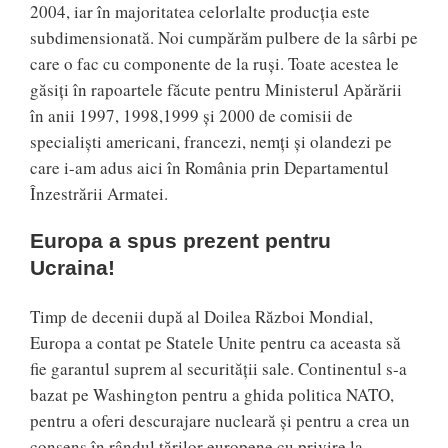
2004, iar în majoritatea celorlalte producția este
subdimensionată. Noi cumpărăm pulbere de la sârbi pe
care o fac cu componente de la ruși. Toate acestea le
găsiți în rapoartele făcute pentru Ministerul Apărării
în anii 1997, 1998,1999 și 2000 de comisii de
specialiști americani, francezi, nemți și olandezi pe
care i-am adus aici în România prin Departamentul
Înzestrării Armatei.
Europa a spus prezent pentru
Ucraina!
Timp de decenii după al Doilea Război Mondial,
Europa a contat pe Statele Unite pentru ca aceasta să
fie garantul suprem al securității sale. Continentul s-a
bazat pe Washington pentru a ghida politica NATO,
pentru a oferi descurajare nucleară și pentru a crea un
consens în rândul țărilor europene cu privire la