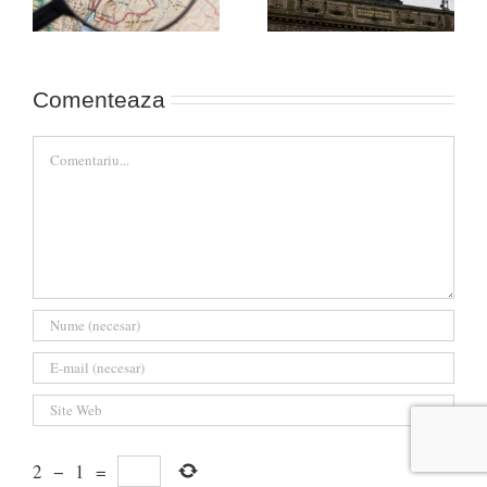
Comenteaza
Comment
2
−
1
=