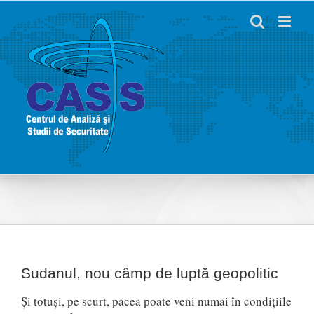
Skip
to
content
Sudanul, nou câmp de luptă geopolitic
Și totuși, pe scurt, pacea poate veni numai în condițiile