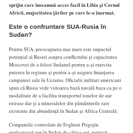
sprijin care înseamnă acces facil în Libia și Cornul
Africii, majoritatea țărilor pe care le-a înarmat.
Este o confruntare SUA-Rusia în
Sudan?
Pentru SUA, preocuparea mai mare este impactul
potențial al Rusiei asupra conflictului și capacitatea
Moscovei de a folosi Sudanul pentru a-și exercita
puterea în regiune și pentru a-și asigura finanțarea
campaniei sale în Ucraina. Oficialii militari americani
spun că Rusia vede viitoarea bază navală baza ca pe o
modalitate de a facilita transportul tonelor de aur
extrase dar și a mineralelor din pământurile rare
existente din abundență în Sudan și Africa Centrală.
Companiile controlate de Evgheni Prigojin
exploatează aur în Sudan de câțiva ani, potrivit