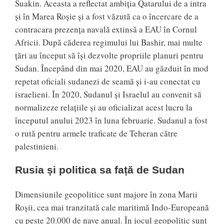
Suakin. Aceasta a reflectat ambiția Qatarului de a intra
și în Marea Roșie și a fost văzută ca o încercare de a
contracara prezența navală extinsă a EAU în Cornul
Africii. După căderea regimului lui Bashir, mai multe
țări au început să își dezvolte propriile planuri pentru
Sudan. Începând din mai 2020, EAU au găzduit în mod
repetat oficiali sudanezi de seamă și i-au conectat cu
israelieni. În 2020, Sudanul și Israelul au convenit să
normalizeze relațiile și au oficializat acest lucru la
începutul anului 2023 în luna februarie. Sudanul a fost
o rută pentru armele traficate de Teheran către
palestinieni.
Rusia și politica sa față de Sudan
Dimensiunile geopolitice sunt majore în zona Marii
Roșii, cea mai tranzitată cale maritimă Indo-Europeană
cu peste 20.000 de nave anual. În jocul geopolitic sunt