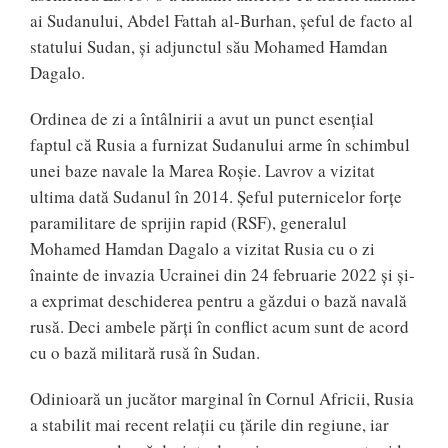
ai Sudanului, Abdel Fattah al-Burhan, șeful de facto al
statului Sudan, și adjunctul său Mohamed Hamdan
Dagalo.
Ordinea de zi a întâlnirii a avut un punct esențial
faptul că Rusia a furnizat Sudanului arme în schimbul
unei baze navale la Marea Roșie. Lavrov a vizitat
ultima dată Sudanul în 2014. Șeful puternicelor forțe
paramilitare de sprijin rapid (RSF), generalul
Mohamed Hamdan Dagalo a vizitat Rusia cu o zi
înainte de invazia Ucrainei din 24 februarie 2022 și și-
a exprimat deschiderea pentru a găzdui o bază navală
rusă. Deci ambele părți în conflict acum sunt de acord
cu o bază militară rusă în Sudan.
Odinioară un jucător marginal în Cornul Africii, Rusia
a stabilit mai recent relații cu țările din regiune, iar