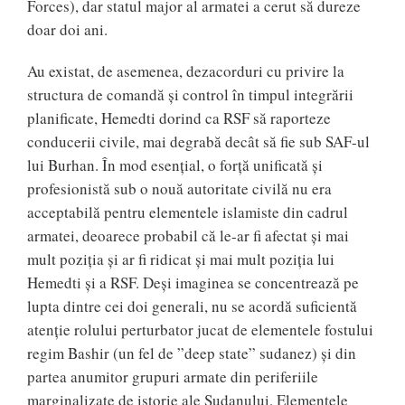
Forces), dar statul major al armatei a cerut să dureze
doar doi ani.
Au existat, de asemenea, dezacorduri cu privire la
structura de comandă și control în timpul integrării
planificate, Hemedti dorind ca RSF să raporteze
conducerii civile, mai degrabă decât să fie sub SAF-ul
lui Burhan. În mod esențial, o forță unificată și
profesionistă sub o nouă autoritate civilă nu era
acceptabilă pentru elementele islamiste din cadrul
armatei, deoarece probabil că le-ar fi afectat și mai
mult poziția și ar fi ridicat și mai mult poziția lui
Hemedti și a RSF. Deși imaginea se concentrează pe
lupta dintre cei doi generali, nu se acordă suficientă
atenție rolului perturbator jucat de elementele fostului
regim Bashir (un fel de ”deep state” sudanez) și din
partea anumitor grupuri armate din periferiile
marginalizate de istorie ale Sudanului. Elementele