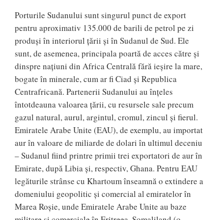
Porturile Sudanului sunt singurul punct de export
pentru aproximativ 135.000 de barili de petrol pe zi
produși în interiorul țării și în Sudanul de Sud. Ele
sunt, de asemenea, principala poartă de acces către și
dinspre națiuni din Africa Centrală fără ieșire la mare,
bogate în minerale, cum ar fi Ciad și Republica
Centrafricană. Partenerii Sudanului au înțeles
întotdeauna valoarea țării, cu resursele sale precum
gazul natural, aurul, argintul, cromul, zincul și fierul.
Emiratele Arabe Unite (EAU), de exemplu, au importat
aur în valoare de miliarde de dolari în ultimul deceniu
– Sudanul fiind printre primii trei exportatori de aur în
Emirate, după Libia și, respectiv, Ghana. Pentru EAU
legăturile strânse cu Khartoum înseamnă o extindere a
domeniului geopolitic și comercial al emiratelor în
Marea Roșie, unde Emiratele Arabe Unite au baze
militare și comerciale în Eritreea, Somaliland (o