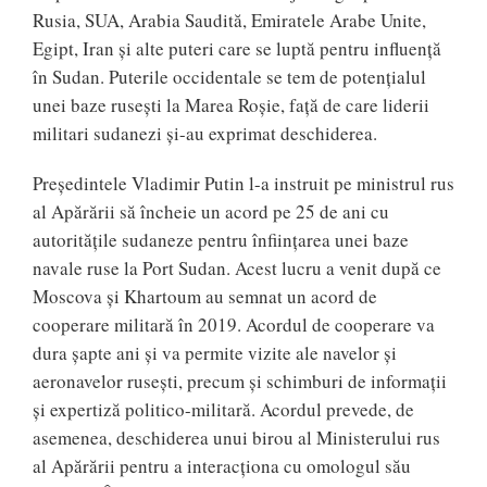
Rusia, SUA, Arabia Saudită, Emiratele Arabe Unite,
Egipt, Iran și alte puteri care se luptă pentru influență
în Sudan. Puterile occidentale se tem de potențialul
unei baze rusești la Marea Roșie, față de care liderii
militari sudanezi și-au exprimat deschiderea.
Președintele Vladimir Putin l-a instruit pe ministrul rus
al Apărării să încheie un acord pe 25 de ani cu
autoritățile sudaneze pentru înființarea unei baze
navale ruse la Port Sudan. Acest lucru a venit după ce
Moscova și Khartoum au semnat un acord de
cooperare militară în 2019. Acordul de cooperare va
dura șapte ani și va permite vizite ale navelor și
aeronavelor rusești, precum și schimburi de informații
și expertiză politico-militară. Acordul prevede, de
asemenea, deschiderea unui birou al Ministerului rus
al Apărării pentru a interacționa cu omologul său