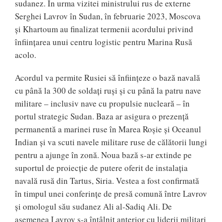
sudanez. În urma vizitei ministrului rus de externe
Serghei Lavrov în Sudan, în februarie 2023, Moscova
și Khartoum au finalizat termenii acordului privind
înființarea unui centru logistic pentru Marina Rusă
acolo.
Acordul va permite Rusiei să înființeze o bază navală
cu până la 300 de soldați ruși și cu până la patru nave
militare – inclusiv nave cu propulsie nucleară – în
portul strategic Sudan. Baza ar asigura o prezență
permanentă a marinei ruse în Marea Roșie și Oceanul
Indian și va scuti navele militare ruse de călătorii lungi
pentru a ajunge în zonă. Noua bază s-ar extinde pe
suportul de proiecție de putere oferit de instalația
navală rusă din Tartus, Siria. Vestea a fost confirmată
în timpul unei conferințe de presă comună între Lavrov
și omologul său sudanez Ali al-Sadiq Ali. De
asemenea Lavrov s-a întâlnit anterior cu liderii militari