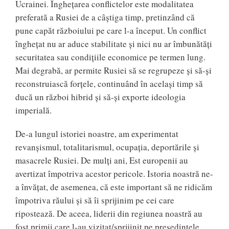
Ucrainei. Înghețarea conflictelor este modalitatea
preferată a Rusiei de a câștiga timp, pretinzând că
pune capăt războiului pe care l-a început. Un conflict
înghețat nu ar aduce stabilitate și nici nu ar îmbunătăți
securitatea sau condițiile economice pe termen lung.
Mai degrabă, ar permite Rusiei să se regrupeze și să-și
reconstruiască forțele, continuând în același timp să
ducă un război hibrid și să-și exporte ideologia
imperială.
De-a lungul istoriei noastre, am experimentat
revanșismul, totalitarismul, ocupația, deportările și
masacrele Rusiei. De mulți ani, Est europenii au
avertizat împotriva acestor pericole. Istoria noastră ne-
a învățat, de asemenea, că este important să ne ridicăm
împotriva răului și să îi sprijinim pe cei care
ripostează. De aceea, liderii din regiunea noastră au
fost primii care l-au vizitat/sprijinit pe președintele