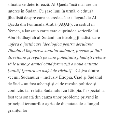
situația se deteriorează. Al-Qaeda încă mai are un
interes în Sudan. Cu șase luni în urmă, o editură
jihadistă despre care se crede că ar fi legată de Al-
Qaeda din Peninsula Arabă (AQAP), cu sediul în
Yemen, a lansat o carte care cuprindea scrierile lui
Abu Hudhayfah al-Sudani, un ideolog jihadist, care
„
oferă o justificare ideologică pentru derularea
Jihadului împotriva statului sudanez, precum și linii
directoare și reguli pe care potențialii jihadiști trebuie
să le urmeze atunci când formează o nouă entitate
[unită] [pentru un astfel de război]
”. Câțiva dintre
vecinii Sudanului – inclusiv Etiopia, Ciad și Sudanul
de Sud – au fost afectați și ei de revolte politice și
conflicte, iar relația Sudanului cu Etiopia, în special, a
fost tensionată din cauza unor probleme privind în
principal terenurilor agricole disputate de-a lungul
graniței lor.