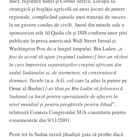
Suez, regiunea Sahel și Cornul Africii. Locația sa
strategică și bogăția agricolă au atras jocuri de putere
regionale, complicând șansele unei tranziții de succes
la un guvern condus de civili. Aurul din minele sale a
sponsorizat atât Al Qaida cât și ISIS conform unor știri
publicate în presa americană Wall Street Jurnal și
Washington Post de-a lungul timpului. Bin Laden „
a
fost de acord să ajute [regimul sudanez] într-un război
în curs împotriva separatiștilor creștini africani din
sudul Sudanului și, de asemenea, să construiască
drumuri. Turabi
(n.a. A.G
.-
cel care la adus la putere pe
Omar al-Bashir)
l-ar lăsa pe Bin Ladin să folosească
Sudanul ca bază pentru operațiunile de afaceri la
nivel mondial și pentru pregătirile pentru Jihad
”,
relatează Comisia Congresului SUA constituita pentru
evenimentele din 9/11/2001.
Peste tot în Sudan există jihadiști gata să profite dacă