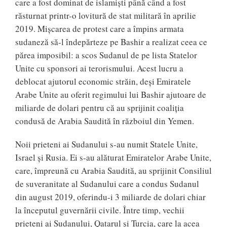
care a fost dominat de islamiști până când a fost
răsturnat printr-o lovitură de stat militară în aprilie
2019. Mișcarea de protest care a împins armata
sudaneză să-l îndepărteze pe Bashir a realizat ceea ce
părea imposibil: a scos Sudanul de pe lista Statelor
Unite cu sponsori ai terorismului. Acest lucru a
deblocat ajutorul economic străin, deși Emiratele
Arabe Unite au oferit regimului lui Bashir ajutoare de
miliarde de dolari pentru că au sprijinit coaliția
condusă de Arabia Saudită în războiul din Yemen.
Noii prieteni ai Sudanului s-au numit Statele Unite,
Israel și Rusia. Ei s-au alăturat Emiratelor Arabe Unite,
care, împreună cu Arabia Saudită, au sprijinit Consiliul
de suveranitate al Sudanului care a condus Sudanul
din august 2019, oferindu-i 3 miliarde de dolari chiar
la începutul guvernării civile. Între timp, vechii
prieteni ai Sudanului, Qatarul și Turcia, care la acea