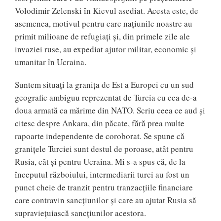
Volodimir Zelenski în Kievul asediat. Acesta este, de
asemenea, motivul pentru care națiunile noastre au
primit milioane de refugiați și, din primele zile ale
invaziei ruse, au expediat ajutor militar, economic și
umanitar în Ucraina.
Suntem situați la granița de Est a Europei cu un sud
geografic ambiguu reprezentat de Turcia cu cea de-a
doua armată ca mărime din NATO. Scriu ceea ce aud și
citesc despre Ankara, din păcate, fără prea multe
rapoarte independente de coroborat. Se spune că
granițele Turciei sunt destul de poroase, atât pentru
Rusia, cât și pentru Ucraina. Mi s-a spus că, de la
începutul războiului, intermediarii turci au fost un
punct cheie de tranzit pentru tranzacțiile financiare
care contravin sancțiunilor și care au ajutat Rusia să
supraviețuiască sancțiunilor acestora.