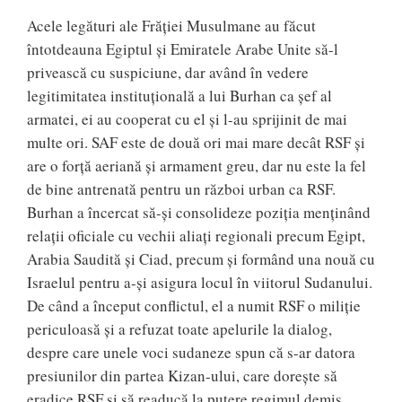
Acele legături ale Frăției Musulmane au făcut
întotdeauna Egiptul și Emiratele Arabe Unite să-l
privească cu suspiciune, dar având în vedere
legitimitatea instituțională a lui Burhan ca șef al
armatei, ei au cooperat cu el și l-au sprijinit de mai
multe ori. SAF este de două ori mai mare decât RSF și
are o forță aeriană și armament greu, dar nu este la fel
de bine antrenată pentru un război urban ca RSF.
Burhan a încercat să-și consolideze poziția menținând
relații oficiale cu vechii aliați regionali precum Egipt,
Arabia Saudită și Ciad, precum și formând una nouă cu
Israelul pentru a-și asigura locul în viitorul Sudanului.
De când a început conflictul, el a numit RSF o miliție
periculoasă și a refuzat toate apelurile la dialog,
despre care unele voci sudaneze spun că s-ar datora
presiunilor din partea Kizan-ului, care dorește să
eradice RSF și să readucă la putere regimul demis.