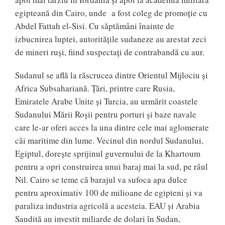
egipteană din Cairo, unde a fost coleg de promoție cu
Abdel Fattah el-Sisi. Cu săptămâni înainte de
izbucnirea luptei, autoritățile sudaneze au arestat zeci
de mineri ruși, fiind suspectați de contrabandă cu aur.
Sudanul se află la răscrucea dintre Orientul Mijlociu și
Africa Subsahariană. Țări, printre care Rusia,
Emiratele Arabe Unite și Turcia, au urmărit coastele
Sudanului Mării Roșii pentru porturi și baze navale
care le-ar oferi acces la una dintre cele mai aglomerate
căi maritime din lume. Vecinul din nordul Sudanului,
Egiptul, dorește sprijinul guvernului de la Khartoum
pentru a opri construirea unui baraj mai la sud, pe râul
Nil. Cairo se teme că barajul va sufoca apa dulce
pentru aproximativ 100 de milioane de egipteni și va
paraliza industria agricolă a acesteia. EAU și Arabia
Saudită au investit miliarde de dolari în Sudan,