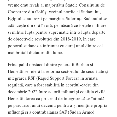
vreme erau rivali ai majorității Statele Consiliului de
Cooperare din Golf și vecinul nordic al Sudanului,
Egiptul, s-au trezit pe margine. Suferința Sudanului se
adâncește din oră în oră, pe măsură ce forțele militare
și miliție luptă pentru supremație într-o luptă departe
de obiectivele revoluției din 2018-2019, în care
poporul sudanez a înfruntat cu curaj unul dintre cei
mai brutali dictatori din lume.
Principalul obstacol dintre generalii Burhan și
Hemedti se referă la reforma sectorului de securitate și
integrarea RSF (Rapid Support Forces) în armata
regulată, care a fost stabilită în acordul-cadru din
decembrie 2022 între actorii militari și coaliția civilă.
Hemedti dorea ca procesul de integrare să se întindă
pe parcursul unui deceniu pentru a-și menține propria
influență și a contrabalansa SAF (Sudan Armed