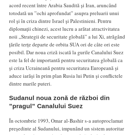
acord recent între Arabia Saudită și Iran, aruncând
totodată un ”ochi aprofundat” asupra preluarii unui
rol și în criza dintre Israel și Palestinieni. Pentru
diplomații chinezi, acest lucru a arătat atractivitatea
noii „Strategii de securitate globală” a lui Xi, atrăgând
țările terțe departe de orbita SUA ori de câte ori este
posibil. Dar noua criză iscată la gurile Canalului Suez
este la fel de importantă pentru securitatea globală ca
și criza Ucraineană pentru securitatea Europeană și
aduce iarăși în prim plan Rusia lui Putin și conflictele
dintre marile puteri.
Sudanul noua zonă de război din
”pragul” Canalului Suez
În octombrie 1993, Omar al-Bashir s-a autoproclamat
președinte al Sudanului, impunând un sistem autoritar