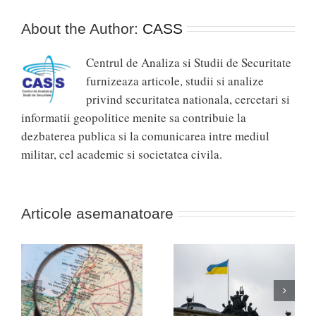
About the Author:
CASS
Centrul de Analiza si Studii de Securitate
furnizeaza articole, studii si analize
privind securitatea nationala, cercetari si
informatii geopolitice menite sa contribuie la
dezbaterea publica si la comunicarea intre mediul
militar, cel academic si societatea civila.
Articole asemanatoare
Africa, noua linie de
ul
Nevoia unei strategii a
front între Occident și
victoriei în Ucraina!
Rusia (cazul Durov)