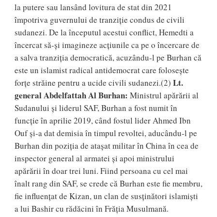
la putere sau lansând lovitura de stat din 2021
împotriva guvernului de tranziție condus de civili
sudanezi. De la începutul acestui conflict, Hemedti a
încercat să-și imagineze acțiunile ca pe o încercare de
a salva tranziția democratică, acuzându-l pe Burhan că
este un islamist radical antidemocrat care folosește
Lt.
forțe străine pentru a ucide civili sudanezi.(2)
general Abdelfattah Al Burhan:
Ministrul apărării al
Sudanului și liderul SAF, Burhan a fost numit în
funcție în aprilie 2019, când fostul lider Ahmed Ibn
Ouf și-a dat demisia în timpul revoltei, aducându-l pe
Burhan din poziția de atașat militar în China în cea de
inspector general al armatei și apoi ministrului
apărării în doar trei luni. Fiind persoana cu cel mai
înalt rang din SAF, se crede că Burhan este fie membru,
fie influențat de Kizan, un clan de susținători islamiști
a lui Bashir cu rădăcini în Frăția Musulmană.