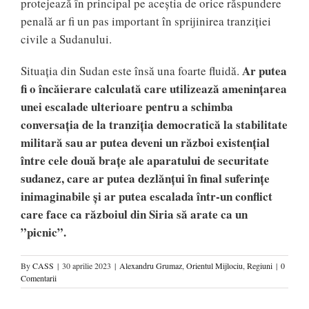
protejează în principal pe aceștia de orice răspundere
penală ar fi un pas important în sprijinirea tranziției
civile a Sudanului.
Ar putea
Situația din Sudan este însă una foarte fluidă.
fi o încăierare calculată care utilizează amenințarea
unei escalade ulterioare pentru a schimba
conversația de la tranziția democratică la stabilitate
militară sau ar putea deveni un război existențial
între cele două brațe ale aparatului de securitate
sudanez, care ar putea dezlănțui în final suferințe
inimaginabile și ar putea escalada într-un conflict
care face ca războiul din Siria să arate ca un
”picnic”.
By
CASS
|
30 aprilie 2023
|
Alexandru Grumaz
,
Orientul Mijlociu
,
Regiuni
|
0
Comentarii