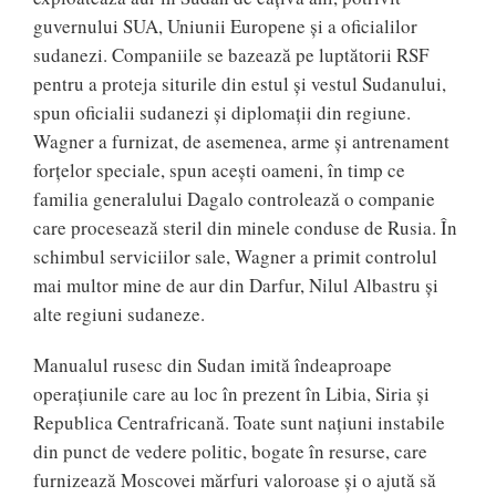
guvernului SUA, Uniunii Europene și a oficialilor
sudanezi. Companiile se bazează pe luptătorii RSF
pentru a proteja siturile din estul și vestul Sudanului,
spun oficialii sudanezi și diplomații din regiune.
Wagner a furnizat, de asemenea, arme și antrenament
forțelor speciale, spun acești oameni, în timp ce
familia generalului Dagalo controlează o companie
care procesează steril din minele conduse de Rusia. În
schimbul serviciilor sale, Wagner a primit controlul
mai multor mine de aur din Darfur, Nilul Albastru și
alte regiuni sudaneze.
Manualul rusesc din Sudan imită îndeaproape
operațiunile care au loc în prezent în Libia, Siria și
Republica Centrafricană. Toate sunt națiuni instabile
din punct de vedere politic, bogate în resurse, care
furnizează Moscovei mărfuri valoroase și o ajută să