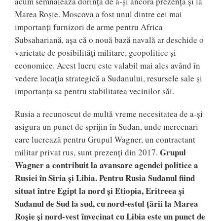
acum semnalează dorința de a-și ancora prezența și la
Marea Roșie. Moscova a fost unul dintre cei mai
importanți furnizori de arme pentru Africa
Subsahariană, așa că o nouă bază navală ar deschide o
varietate de posibilități militare, geopolitice și
economice. Acest lucru este valabil mai ales având în
vedere locația strategică a Sudanului, resursele sale și
importanța sa pentru stabilitatea vecinilor săi.
Rusia a recunoscut de multă vreme necesitatea de a-și
asigura un punct de sprijin în Sudan, unde mercenari
care lucrează pentru Grupul Wagner, un contractant
Grupul
militar privat rus, sunt prezenți din 2017.
Wagner a contribuit la avansare agendei politice a
Rusiei în Siria și Libia. Pentru Rusia Sudanul fiind
situat între Egipt la nord și Etiopia, Eritreea și
Sudanul de Sud la sud, cu nord-estul țării la Marea
Roșie și nord-vest învecinat cu Libia este un punct de