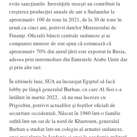
evite sancțiunile. Investițiile rusești au contribuit la
creșterea producției anuale de aur a Sudanului la
aproximativ 100 de tone în 2021, de la 30 de tone în
urmă cu cinci ani, potrivit datelor Ministerului de
Finanțe. Oficialii băncii centrale sudaneze și ai
companiei miniere de stat spun că estimează că
aproximativ 70% din aurul țării este exportat în Rusia,
adesea prin intermediari din Emiratele Arabe Unite dar
și prin alte tari.
În ultimele luni, SUA au încurajat Egiptul să facă
lobby pe lângă generalul Burhan, cu care Al-Sisi s-a
întâlnit în martie 2022, să nu mai lucreze cu
Prigozhin, potrivit actualilor și foștilor oficiali de
securitate occidentali. Născut în 1960 într-o familie
sufită într-un sat de la nord de Khartoum, generalul
Burhan a studiat într-un colegiu al armatei sudaneze,
apoi mai târziu în Iordania și apoi la academia militară