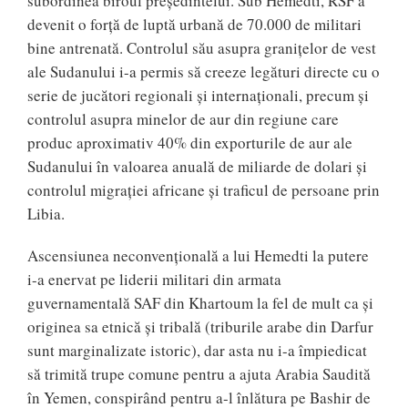
subordinea biroul președintelui. Sub Hemedti, RSF a
devenit o forță de luptă urbană de 70.000 de militari
bine antrenată. Controlul său asupra granițelor de vest
ale Sudanului i-a permis să creeze legături directe cu o
serie de jucători regionali și internaționali, precum și
controlul asupra minelor de aur din regiune care
produc aproximativ 40% din exporturile de aur ale
Sudanului în valoarea anuală de miliarde de dolari și
controlul migrației africane și traficul de persoane prin
Libia.
Ascensiunea neconvențională a lui Hemedti la putere
i-a enervat pe liderii militari din armata
guvernamentală SAF din Khartoum la fel de mult ca și
originea sa etnică și tribală (triburile arabe din Darfur
sunt marginalizate istoric), dar asta nu i-a împiedicat
să trimită trupe comune pentru a ajuta Arabia Saudită
în Yemen, conspirând pentru a-l înlătura pe Bashir de