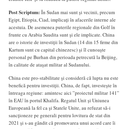
Post Scriptum:
În Sudan mai sunt și vecinii, precum
Egipt, Etiopia, Ciad, implicați în afacerile interne ale
acestuia. De asemenea puterile regionale din Golf în
frunte cu Arabia Saudita sunt și ele implicate. China
are o istorie de investiții în Sudan (14 din 15 firme din
Kartum sunt cu capital chinezesc) și îl cunoaște
personal pe Burhan din perioada petrecută la Beijing,
în calitate de atașat militar al Sudanului.
China este pro-stabilitate și consideră că lupta nu este
benefică pentru investiții. China, de fapt, investește în
întreaga regiune: amintesc aici ”proiectul militar 141”
în EAU în portul Khalifa. Regatul Unit și Uniunea
Europeană la fel ca și Statele Unite, au refuzat să-i
sancționeze pe generali pentru lovitura de stat din
2021 și s-au gândit că promovarea unui acord care îi