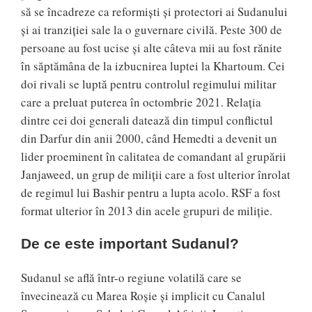
să se încadreze ca reformiști și protectori ai Sudanului
și ai tranziției sale la o guvernare civilă. Peste 300 de
persoane au fost ucise și alte câteva mii au fost rănite
în săptămâna de la izbucnirea luptei la Khartoum. Cei
doi rivali se luptă pentru controlul regimului militar
care a preluat puterea în octombrie 2021. Relația
dintre cei doi generali datează din timpul conflictul
din Darfur din anii 2000, când Hemedti a devenit un
lider proeminent în calitatea de comandant al grupării
Janjaweed, un grup de miliții care a fost ulterior înrolat
de regimul lui Bashir pentru a lupta acolo. RSF a fost
format ulterior în 2013 din acele grupuri de miliție.
De ce este important Sudanul?
Sudanul se află într-o regiune volatilă care se
învecinează cu Marea Roșie și implicit cu Canalul