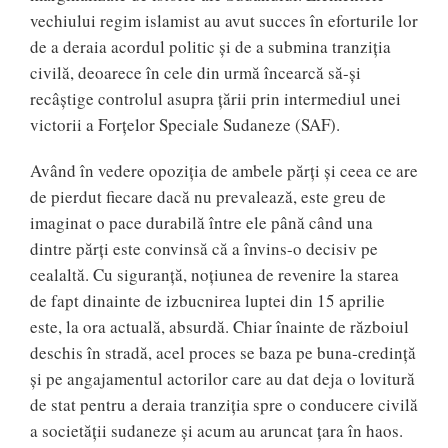
vechiului regim islamist au avut succes în eforturile lor
de a deraia acordul politic și de a submina tranziția
civilă, deoarece în cele din urmă încearcă să-și
recâștige controlul asupra țării prin intermediul unei
victorii a Forțelor Speciale Sudaneze (SAF).
Având în vedere opoziția de ambele părți și ceea ce are
de pierdut fiecare dacă nu prevalează, este greu de
imaginat o pace durabilă între ele până când una
dintre părți este convinsă că a învins-o decisiv pe
cealaltă. Cu siguranță, noțiunea de revenire la starea
de fapt dinainte de izbucnirea luptei din 15 aprilie
este, la ora actuală, absurdă. Chiar înainte de războiul
deschis în stradă, acel proces se baza pe buna-credință
și pe angajamentul actorilor care au dat deja o lovitură
de stat pentru a deraia tranziția spre o conducere civilă
a societății sudaneze și acum au aruncat țara în haos.