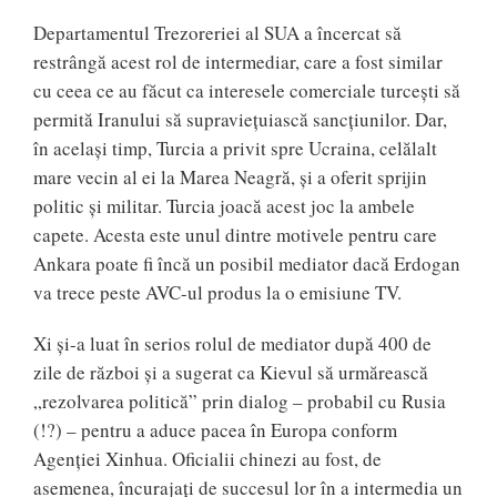
Departamentul Trezoreriei al SUA a încercat să
restrângă acest rol de intermediar, care a fost similar
cu ceea ce au făcut ca interesele comerciale turcești să
permită Iranului să supraviețuiască sancțiunilor. Dar,
în același timp, Turcia a privit spre Ucraina, celălalt
mare vecin al ei la Marea Neagră, și a oferit sprijin
politic și militar. Turcia joacă acest joc la ambele
capete. Acesta este unul dintre motivele pentru care
Ankara poate fi încă un posibil mediator dacă Erdogan
va trece peste AVC-ul produs la o emisiune TV.
Xi și-a luat în serios rolul de mediator după 400 de
zile de război și a sugerat ca Kievul să urmărească
„rezolvarea politică” prin dialog – probabil cu Rusia
(!?) – pentru a aduce pacea în Europa conform
Agenției Xinhua. Oficialii chinezi au fost, de
asemenea, încurajați de succesul lor în a intermedia un