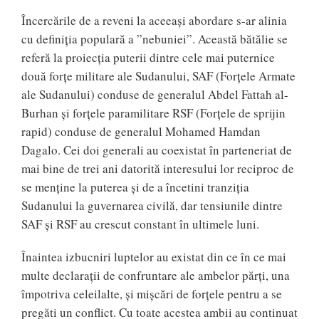
Încercările de a reveni la aceeași abordare s-ar alinia
cu definiția populară a ”nebuniei”. Această bătălie se
referă la proiecția puterii dintre cele mai puternice
două forțe militare ale Sudanului, SAF (Forțele Armate
ale Sudanului) conduse de generalul Abdel Fattah al-
Burhan și forțele paramilitare RSF (Forțele de sprijin
rapid) conduse de generalul Mohamed Hamdan
Dagalo. Cei doi generali au coexistat în parteneriat de
mai bine de trei ani datorită interesului lor reciproc de
se menține la puterea și de a încetini tranziția
Sudanului la guvernarea civilă, dar tensiunile dintre
SAF și RSF au crescut constant în ultimele luni.
Înaintea izbucniri luptelor au existat din ce în ce mai
multe declarații de confruntare ale ambelor părți, una
împotriva celeilalte, și mișcări de forțele pentru a se
pregăti un conflict. Cu toate acestea ambii au continuat