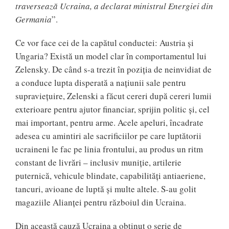
traversează Ucraina, a declarat ministrul Energiei din
Germania
”.
Ce vor face cei de la capătul conductei: Austria și
Ungaria? Există un model clar în comportamentul lui
Zelensky. De când s-a trezit în poziția de neinvidiat de
a conduce lupta disperată a națiunii sale pentru
supraviețuire, Zelenski a făcut cereri după cereri lumii
exterioare pentru ajutor financiar, sprijin politic și, cel
mai important, pentru arme. Acele apeluri, încadrate
adesea cu amintiri ale sacrificiilor pe care luptătorii
ucraineni le fac pe linia frontului, au produs un ritm
constant de livrări – inclusiv muniție, artilerie
puternică, vehicule blindate, capabilități antiaeriene,
tancuri, avioane de luptă și multe altele. S-au golit
magaziile Alianței pentru războiul din Ucraina.
Din această cauză Ucraina a obținut o serie de