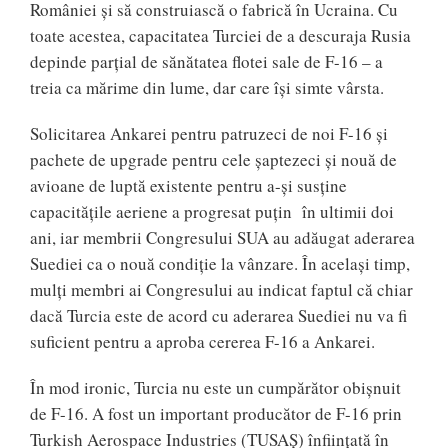
României și să construiască o fabrică în Ucraina. Cu
toate acestea, capacitatea Turciei de a descuraja Rusia
depinde parțial de sănătatea flotei sale de F-16 – a
treia ca mărime din lume, dar care își simte vârsta.
Solicitarea Ankarei pentru patruzeci de noi F-16 și
pachete de upgrade pentru cele șaptezeci și nouă de
avioane de luptă existente pentru a-și susține
capacitățile aeriene a progresat puțin în ultimii doi
ani, iar membrii Congresului SUA au adăugat aderarea
Suediei ca o nouă condiție la vânzare. În același timp,
mulți membri ai Congresului au indicat faptul că chiar
dacă Turcia este de acord cu aderarea Suediei nu va fi
suficient pentru a aproba cererea F-16 a Ankarei.
În mod ironic, Turcia nu este un cumpărător obișnuit
de F-16. A fost un important producător de F-16 prin
Turkish Aerospace Industries (TUSAŞ) înființată în