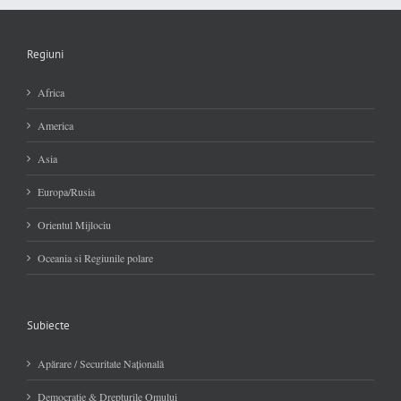
Regiuni
Africa
America
Asia
Europa/Rusia
Orientul Mijlociu
Oceania si Regiunile polare
Subiecte
Apărare / Securitate Naţională
Democratie & Drepturile Omului