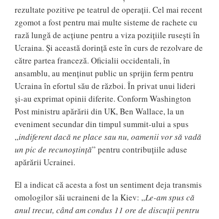
rezultate pozitive pe teatrul de operații. Cel mai recent
zgomot a fost pentru mai multe sisteme de rachete cu
rază lungă de acțiune pentru a viza pozițiile rusești în
Ucraina. Și această dorință este în curs de rezolvare de
către partea franceză. Oficialii occidentali, în
ansamblu, au menținut public un sprijin ferm pentru
Ucraina în efortul său de război. În privat unui lideri
și-au exprimat opinii diferite. Conform Washington
Post ministru apărării din UK, Ben Wallace, la un
eveniment secundar din timpul summit-ului a spus
„
indiferent dacă ne place sau nu, oamenii vor să vadă
un pic de recunoștință
” pentru contribuțiile aduse
apărării Ucrainei.
El a indicat că acesta a fost un sentiment deja transmis
omologilor săi ucraineni de la Kiev: „
Le-am spus că
anul trecut, când am condus 11 ore de discuții pentru