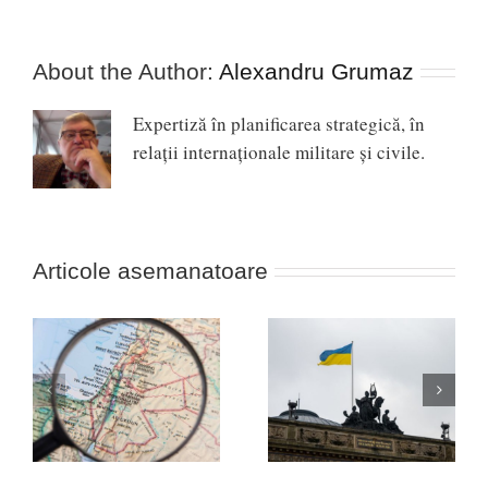
About the Author:
Alexandru Grumaz
Expertiză în planificarea strategică, în
relaţii internaţionale militare şi civile.
Articole asemanatoare
Africa, noua linie de
ul
Nevoia unei strategii a
front între Occident și
victoriei în Ucraina!
Rusia (cazul Durov)