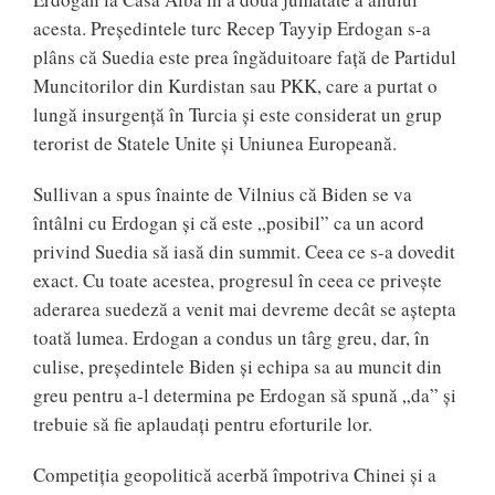
acesta. Președintele turc Recep Tayyip Erdogan s-a
plâns că Suedia este prea îngăduitoare față de Partidul
Muncitorilor din Kurdistan sau PKK, care a purtat o
lungă insurgență în Turcia și este considerat un grup
terorist de Statele Unite și Uniunea Europeană.
Sullivan a spus înainte de Vilnius că Biden se va
întâlni cu Erdogan și că este „posibil” ca un acord
privind Suedia să iasă din summit. Ceea ce s-a dovedit
exact. Cu toate acestea, progresul în ceea ce privește
aderarea suedeză a venit mai devreme decât se aștepta
toată lumea. Erdogan a condus un târg greu, dar, în
culise, președintele Biden și echipa sa au muncit din
greu pentru a-l determina pe Erdogan să spună „da” și
trebuie să fie aplaudați pentru eforturile lor.
Competiția geopolitică acerbă împotriva Chinei și a