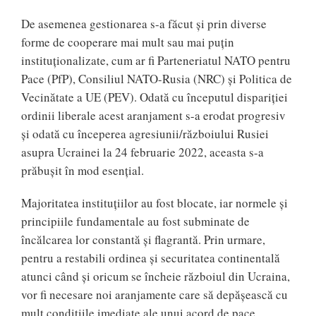
De asemenea gestionarea s-a făcut și prin diverse
forme de cooperare mai mult sau mai puțin
instituționalizate, cum ar fi Parteneriatul NATO pentru
Pace (PfP), Consiliul NATO-Rusia (NRC) și Politica de
Vecinătate a UE (PEV). Odată cu începutul dispariției
ordinii liberale acest aranjament s-a erodat progresiv
și odată cu începerea agresiunii/războiului Rusiei
asupra Ucrainei la 24 februarie 2022, aceasta s-a
prăbușit în mod esențial.
Majoritatea instituțiilor au fost blocate, iar normele și
principiile fundamentale au fost subminate de
încălcarea lor constantă și flagrantă. Prin urmare,
pentru a restabili ordinea și securitatea continentală
atunci când și oricum se încheie războiul din Ucraina,
vor fi necesare noi aranjamente care să depășească cu
mult condițiile imediate ale unui acord de pace.