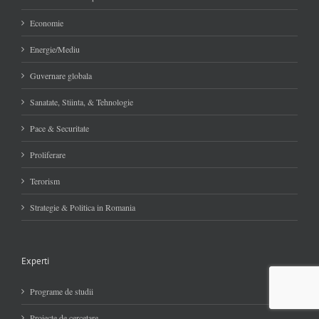
Economie
Energie/Mediu
Guvernare globala
Sanatate, Stiinta, & Tehnologie
Pace & Securitate
Proliferare
Terorism
Strategie & Politica in Romania
Experti
Programe de studii
Proiecte de cercetare