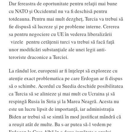
Dar fereastra de oportunitate pentru relații mai bune
cu NATO și Occidentul nu va fi deschisă pentru
totdeauna. Pentru mai mult dezgheț, Turcia va trebui să
fie dispusă să lucreze și pe probleme interne. Cererea
sa pentru negociere cu UE în vederea liberalizării
vizele pentru cetățenii turci va trebui să facă față
unor modificări substanțiale ale unei legii anti-
teroriste draconice a Turciei.
La rândul lor, europenii ar fi înțelept să exploreze cu
atenție exact problematica pe care Erdogan ar fi dispus
să o schimbe. Acordul cu Suedia deschide posibilitatea
ca Turcia să se alinieze și mai mult cu Ucraina și să
respingă Rusia în Siria și la Marea Neagră. Acesta nu
este un lucru lipsit de importanță, iar administrația
Biden ar trebui să se simtă în mod justificat mândră că
a reușit atât de multe. Ba s-ar putea să-l vedem pe
Erdogan la Casa Albă în a doua jumătate a anului