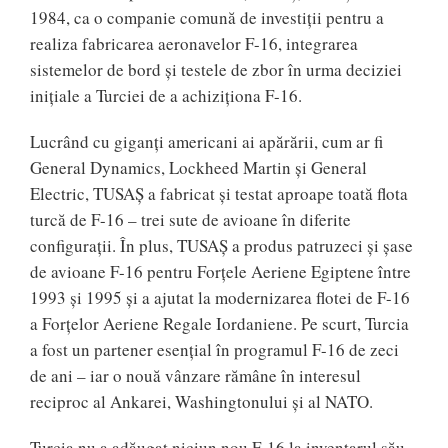
1984, ca o companie comună de investiții pentru a
realiza fabricarea aeronavelor F-16, integrarea
sistemelor de bord și testele de zbor în urma deciziei
inițiale a Turciei de a achiziționa F-16.
Lucrând cu giganți americani ai apărării, cum ar fi
General Dynamics, Lockheed Martin și General
Electric, TUSAȘ a fabricat și testat aproape toată flota
turcă de F-16 – trei sute de avioane în diferite
configurații. În plus, TUSAȘ a produs patruzeci și șase
de avioane F-16 pentru Forțele Aeriene Egiptene între
1993 și 1995 și a ajutat la modernizarea flotei de F-16
a Forțelor Aeriene Regale Iordaniene. Pe scurt, Turcia
a fost un partener esențial în programul F-16 de zeci
de ani – iar o nouă vânzare rămâne în interesul
reciproc al Ankarei, Washingtonului și al NATO.
Turcia nu a adăugat niciun nou F-16 la inventarul său