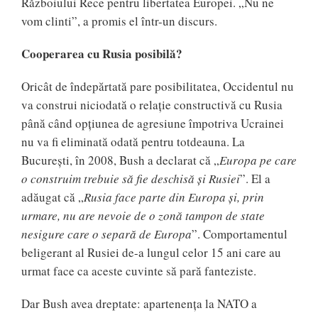
Războiului Rece pentru libertatea Europei. „Nu ne
vom clinti”, a promis el într-un discurs.
Cooperarea cu Rusia posibilă?
Oricât de îndepărtată pare posibilitatea, Occidentul nu
va construi niciodată o relație constructivă cu Rusia
până când opțiunea de agresiune împotriva Ucrainei
nu va fi eliminată odată pentru totdeauna. La
București, în 2008, Bush a declarat că „
Europa pe care
o construim trebuie să fie deschisă și Rusiei
”. El a
adăugat că „
Rusia face parte din Europa și, prin
urmare, nu are nevoie de o zonă tampon de state
nesigure care o separă de Europa
”. Comportamentul
beligerant al Rusiei de-a lungul celor 15 ani care au
urmat face ca aceste cuvinte să pară fanteziste.
Dar Bush avea dreptate: apartenența la NATO a