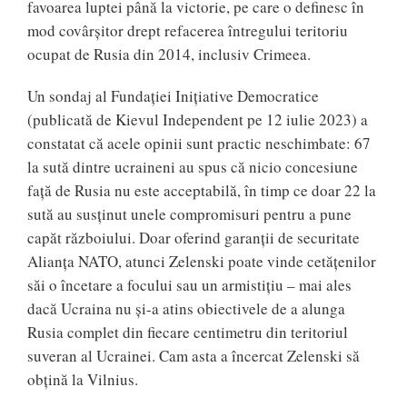
favoarea luptei până la victorie, pe care o definesc în
mod covârșitor drept refacerea întregului teritoriu
ocupat de Rusia din 2014, inclusiv Crimeea.
Un sondaj al Fundației Inițiative Democratice
(publicată de Kievul Independent pe 12 iulie 2023) a
constatat că acele opinii sunt practic neschimbate: 67
la sută dintre ucraineni au spus că nicio concesiune
față de Rusia nu este acceptabilă, în timp ce doar 22 la
sută au susținut unele compromisuri pentru a pune
capăt războiului. Doar oferind garanții de securitate
Alianța NATO, atunci Zelenski poate vinde cetățenilor
săi o încetare a focului sau un armistițiu – mai ales
dacă Ucraina nu și-a atins obiectivele de a alunga
Rusia complet din fiecare centimetru din teritoriul
suveran al Ucrainei. Cam asta a încercat Zelenski să
obțină la Vilnius.