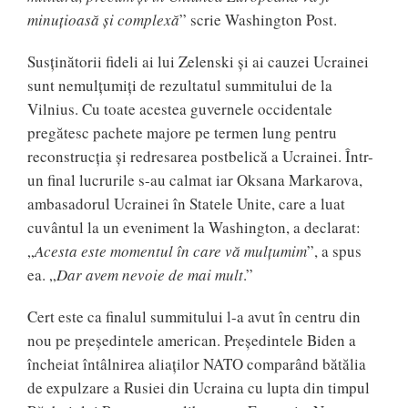
minuțioasă și complexă
” scrie Washington Post.
Susținătorii fideli ai lui Zelenski și ai cauzei Ucrainei
sunt nemulțumiți de rezultatul summitului de la
Vilnius. Cu toate acestea guvernele occidentale
pregătesc pachete majore pe termen lung pentru
reconstrucția și redresarea postbelică a Ucrainei. Într-
un final lucrurile s-au calmat iar Oksana Markarova,
ambasadorul Ucrainei în Statele Unite, care a luat
cuvântul la un eveniment la Washington, a declarat:
„
Acesta este momentul în care vă mulțumim
”, a spus
ea. „
Dar avem nevoie de mai mult
.”
Cert este ca finalul summitului l-a avut în centru din
nou pe președintele american. Președintele Biden a
încheiat întâlnirea aliaților NATO comparând bătălia
de expulzare a Rusiei din Ucraina cu lupta din timpul