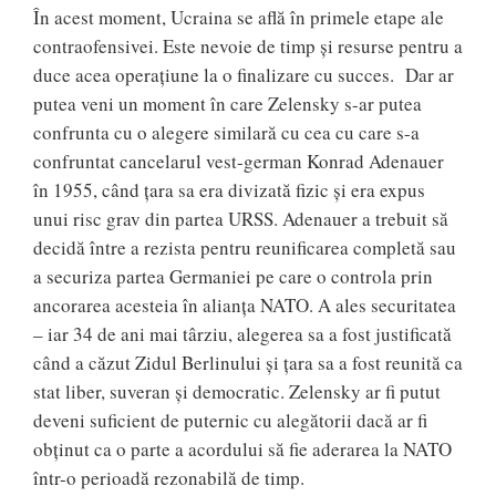
În acest moment, Ucraina se află în primele etape ale
contraofensivei. Este nevoie de timp și resurse pentru a
duce acea operațiune la o finalizare cu succes. Dar ar
putea veni un moment în care Zelensky s-ar putea
confrunta cu o alegere similară cu cea cu care s-a
confruntat cancelarul vest-german Konrad Adenauer
în 1955, când țara sa era divizată fizic și era expus
unui risc grav din partea URSS. Adenauer a trebuit să
decidă între a rezista pentru reunificarea completă sau
a securiza partea Germaniei pe care o controla prin
ancorarea acesteia în alianța NATO. A ales securitatea
– iar 34 de ani mai târziu, alegerea sa a fost justificată
când a căzut Zidul Berlinului și țara sa a fost reunită ca
stat liber, suveran și democratic. Zelensky ar fi putut
deveni suficient de puternic cu alegătorii dacă ar fi
obținut ca o parte a acordului să fie aderarea la NATO
într-o perioadă rezonabilă de timp.