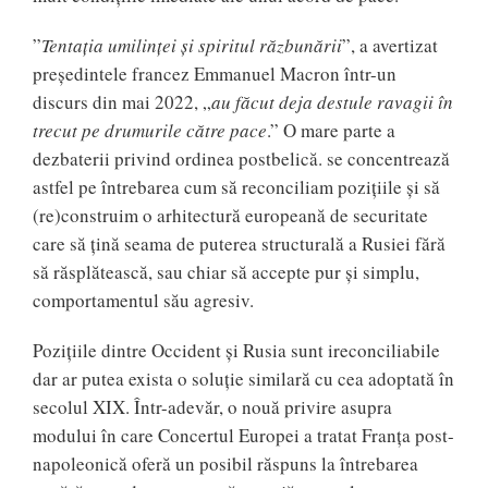
”
Tentația umilinței și spiritul răzbunării
”, a avertizat
președintele francez Emmanuel Macron într-un
discurs din mai 2022, „
au făcut deja destule ravagii în
trecut pe drumurile către pace
.” O mare parte a
dezbaterii privind ordinea postbelică. se concentrează
astfel pe întrebarea cum să reconciliam pozițiile și să
(re)construim o arhitectură europeană de securitate
care să țină seama de puterea structurală a Rusiei fără
să răsplătească, sau chiar să accepte pur și simplu,
comportamentul său agresiv.
Pozițiile dintre Occident și Rusia sunt ireconciliabile
dar ar putea exista o soluție similară cu cea adoptată în
secolul XIX. Într-adevăr, o nouă privire asupra
modului în care Concertul Europei a tratat Franța post-
napoleonică oferă un posibil răspuns la întrebarea