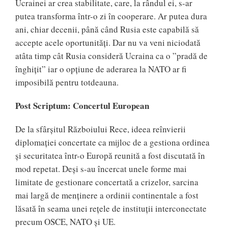
Ucrainei ar crea stabilitate, care, la rândul ei, s-ar
putea transforma într-o zi în cooperare. Ar putea dura
ani, chiar decenii, până când Rusia este capabilă să
accepte acele oportunități. Dar nu va veni niciodată
atâta timp cât Rusia consideră Ucraina ca o ”pradă de
înghițit” iar o opțiune de aderarea la NATO ar fi
imposibilă pentru totdeauna.
Post Scriptum: Concertul European
De la sfârșitul Războiului Rece, ideea reînvierii
diplomației concertate ca mijloc de a gestiona ordinea
și securitatea într-o Europă reunită a fost discutată în
mod repetat. Deși s-au încercat unele forme mai
limitate de gestionare concertată a crizelor, sarcina
mai largă de menținere a ordinii continentale a fost
lăsată în seama unei rețele de instituții interconectate
precum OSCE, NATO și UE.