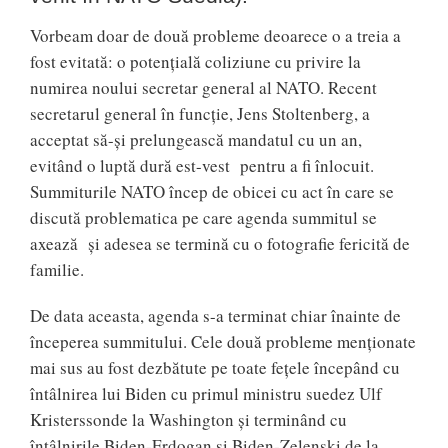
Vorbeam doar de două probleme deoarece o a treia a
fost evitată: o potențială coliziune cu privire la
numirea noului secretar general al NATO. Recent
secretarul general în funcție, Jens Stoltenberg, a
acceptat să-și prelungească mandatul cu un an,
evitând o luptă dură est-vest pentru a fi înlocuit.
Summiturile NATO încep de obicei cu act în care se
discută problematica pe care agenda summitul se
axează și adesea se termină cu o fotografie fericită de
familie.
De data aceasta, agenda s-a terminat chiar înainte de
începerea summitului. Cele două probleme menționate
mai sus au fost dezbătute pe toate fețele începând cu
întâlnirea lui Biden cu primul ministru suedez Ulf
Kristerssonde la Washington și terminând cu
întâlnirile Biden-Erdogan și Biden-Zelenski de la