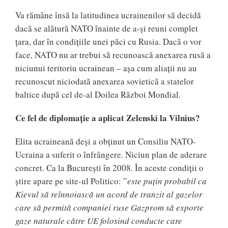
Va rămâne însă la latitudinea ucrainenilor să decidă
dacă se alătură NATO înainte de a-și reuni complet
țara, dar în condițiile unei păci cu Rusia. Dacă o vor
face, NATO nu ar trebui să recunoască anexarea rusă a
niciunui teritoriu ucrainean – așa cum aliații nu au
recunoscut niciodată anexarea sovietică a statelor
baltice după cel de-al Doilea Război Mondial.
Ce fel de diplomație a aplicat Zelenski la Vilnius?
Elita ucraineană deși a obținut un Consiliu NATO-
Ucraina a suferit o înfrângere. Niciun plan de aderare
concret. Ca la București în 2008. În aceste condiții o
știre apare pe site-ul Politico: ”
este puțin probabil ca
Kievul să reînnoiască un acord de tranzit al gazelor
care să permită companiei ruse Gazprom să exporte
gaze naturale către UE folosind conducte care