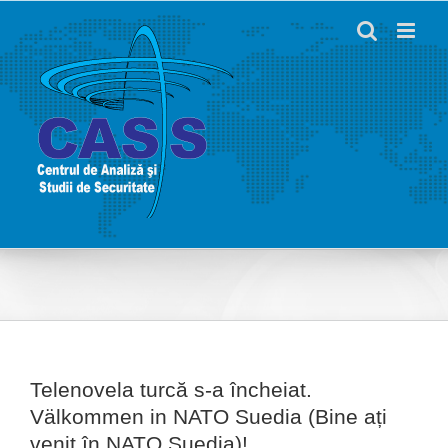
Skip
to
content
Telenovela turcă s-a încheiat.
Välkommen in NATO Suedia (Bine ați
venit în NATO Suedia)!