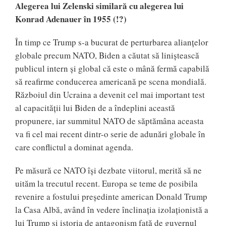
Alegerea lui Zelenski similară cu alegerea lui
Konrad Adenauer în 1955 (!?)
În timp ce Trump s-a bucurat de perturbarea alianțelor
globale precum NATO, Biden a căutat să liniștească
publicul intern și global că este o mână fermă capabilă
să reafirme conducerea americană pe scena mondială.
Războiul din Ucraina a devenit cel mai important test
al capacității lui Biden de a îndeplini această
propunere, iar summitul NATO de săptămâna aceasta
va fi cel mai recent dintr-o serie de adunări globale în
care conflictul a dominat agenda.
Pe măsură ce NATO își dezbate viitorul, merită să ne
uităm la trecutul recent. Europa se teme de posibila
revenire a fostului președinte american Donald Trump
la Casa Albă, având în vedere înclinația izolaționistă a
lui Trump și istoria de antagonism față de guvernul