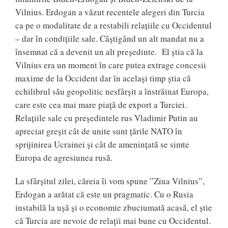
Vilnius. Erdogan a văzut recentele alegeri din Turcia
ca pe o modalitate de a restabili relațiile cu Occidentul
– dar în condițiile sale. Câștigând un alt mandat nu a
însemnat că a devenit un alt președinte. El știa că la
Vilnius era un moment în care putea extrage concesii
maxime de la Occident dar în același timp știa că
echilibrul său geopolitic nesfârșit a înstrăinat Europa,
care este cea mai mare piață de export a Turciei.
Relațiile sale cu președintele rus Vladimir Putin au
apreciat greșit cât de unite sunt țările NATO în
sprijinirea Ucrainei și cât de amenințată se simte
Europa de agresiunea rusă.
La sfârșitul zilei, căreia îi vom spune ”Ziua Vilnius”,
Erdogan a arătat că este un pragmatic. Cu o Rusia
instabilă la ușă și o economie zbuciumată acasă, el știe
că Turcia are nevoie de relații mai bune cu Occidentul.