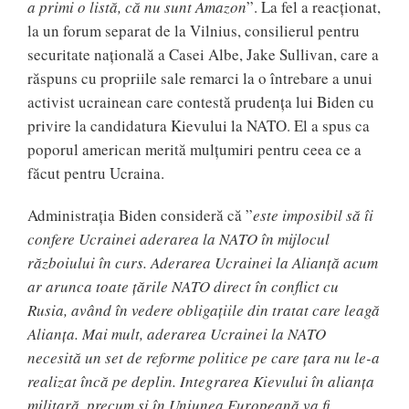
a primi o listă, că nu sunt Amazon
”. La fel a reacționat,
la un forum separat de la Vilnius, consilierul pentru
securitate națională a Casei Albe, Jake Sullivan, care a
răspuns cu propriile sale remarci la o întrebare a unui
activist ucrainean care contestă prudența lui Biden cu
privire la candidatura Kievului la NATO. El a spus ca
poporul american merită mulțumiri pentru ceea ce a
făcut pentru Ucraina.
Administrația Biden consideră că ”
este imposibil să îi
confere Ucrainei aderarea la NATO în mijlocul
războiului în curs. Aderarea Ucrainei la Alianță acum
ar arunca toate țările NATO direct în conflict cu
Rusia, având în vedere obligațiile din tratat care leagă
Alianța. Mai mult, aderarea Ucrainei la NATO
necesită un set de reforme politice pe care țara nu le-a
realizat încă pe deplin. Integrarea Kievului în alianța
militară, precum și în Uniunea Europeană va fi