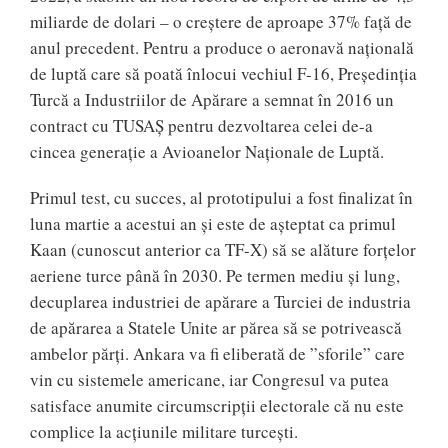
miliarde de dolari – o creștere de aproape 37% față de
anul precedent. Pentru a produce o aeronavă națională
de luptă care să poată înlocui vechiul F-16, Președinția
Turcă a Industriilor de Apărare a semnat în 2016 un
contract cu TUSAȘ pentru dezvoltarea celei de-a
cincea generație a Avioanelor Naționale de Luptă.
Primul test, cu succes, al prototipului a fost finalizat în
luna martie a acestui an și este de așteptat ca primul
Kaan (cunoscut anterior ca TF-X) să se alăture forțelor
aeriene turce până în 2030. Pe termen mediu și lung,
decuplarea industriei de apărare a Turciei de industria
de apărarea a Statele Unite ar părea să se potrivească
ambelor părți. Ankara va fi eliberată de ”sforile” care
vin cu sistemele americane, iar Congresul va putea
satisface anumite circumscripții electorale că nu este
complice la acțiunile militare turcești.