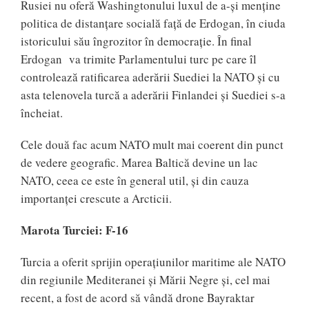
Rusiei nu oferă Washingtonului luxul de a-și menține
politica de distanțare socială față de Erdogan, în ciuda
istoricului său îngrozitor în democrație. În final
Erdogan va trimite Parlamentului turc pe care îl
controlează ratificarea aderării Suediei la NATO și cu
asta telenovela turcă a aderării Finlandei și Suediei s-a
încheiat.
Cele două fac acum NATO mult mai coerent din punct
de vedere geografic. Marea Baltică devine un lac
NATO, ceea ce este în general util, și din cauza
importanței crescute a Arcticii.
Marota Turciei: F-16
Turcia a oferit sprijin operațiunilor maritime ale NATO
din regiunile Mediteranei și Mării Negre și, cel mai
recent, a fost de acord să vândă drone Bayraktar