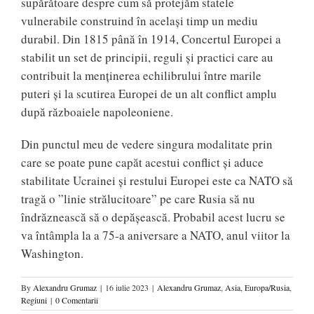
supărătoare despre cum să protejăm statele
vulnerabile construind în același timp un mediu
durabil. Din 1815 până în 1914, Concertul Europei a
stabilit un set de principii, reguli și practici care au
contribuit la menținerea echilibrului între marile
puteri și la scutirea Europei de un alt conflict amplu
după războaiele napoleoniene.
Din punctul meu de vedere singura modalitate prin
care se poate pune capăt acestui conflict și aduce
stabilitate Ucrainei și restului Europei este ca NATO să
tragă o ”linie strălucitoare” pe care Rusia să nu
îndrăznească să o depășească. Probabil acest lucru se
va întâmpla la a 75-a aniversare a NATO, anul viitor la
Washington.
By
Alexandru Grumaz
|
16 iulie 2023
|
Alexandru Grumaz
,
Asia
,
Europa/Rusia
,
Regiuni
|
0 Comentarii