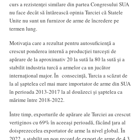
curs a rezistenței similare din partea Congresului SUA
nu face decât să întărească opinia Turciei că Statele
Unite nu sunt un furnizor de arme de încredere pe
termen lung.
Motivația care a rezultat pentru autosuficiență a
crescut ponderea internă a producției turcești de
apărare de la aproximativ 20 la sută la 80 la sută și a
stabilit industria turcă a armelor ca un jucător
internațional major. În consecință, Turcia a scăzut de
la al șaptelea cel mai mare importator de arme din SUA
în perioada 2013-2017 la al douăzeci și șaptelea ca
mărime între 2018-2022.
Între timp, exporturile de apărare ale Turciei au crescut
vertiginos cu 69% în aceeași perioadă, făcând țara al
doisprezecelea exportator de arme la nivel global. În
2022, a stabilit un nou record de export de arme de 4,3