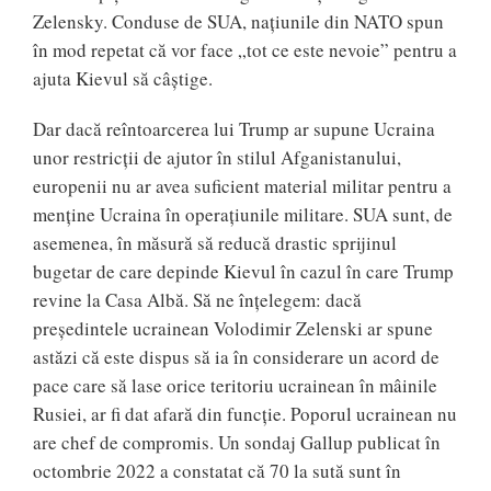
Zelensky. Conduse de SUA, națiunile din NATO spun
în mod repetat că vor face „tot ce este nevoie” pentru a
ajuta Kievul să câștige.
Dar dacă reîntoarcerea lui Trump ar supune Ucraina
unor restricții de ajutor în stilul Afganistanului,
europenii nu ar avea suficient material militar pentru a
menține Ucraina în operațiunile militare. SUA sunt, de
asemenea, în măsură să reducă drastic sprijinul
bugetar de care depinde Kievul în cazul în care Trump
revine la Casa Albă. Să ne înțelegem: dacă
președintele ucrainean Volodimir Zelenski ar spune
astăzi că este dispus să ia în considerare un acord de
pace care să lase orice teritoriu ucrainean în mâinile
Rusiei, ar fi dat afară din funcție. Poporul ucrainean nu
are chef de compromis. Un sondaj Gallup publicat în
octombrie 2022 a constatat că 70 la sută sunt în