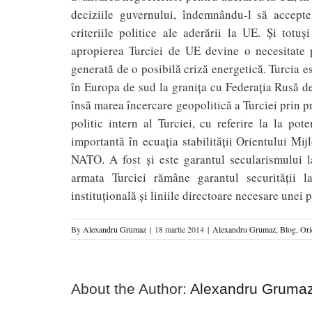
deciziile guvernului, îndemnându-l să accepte
criteriile politice ale aderării la UE. Și tot
apropierea Turciei de UE devine o necesitate 
generată de o posibilă criză energetică. Turcia e
în Europa de sud la granița cu Federația Rusă d
însă marea încercare geopolitică a Turciei prin pri
politic intern al Turciei, cu referire la la pot
importantă în ecuația stabilității Orientului Mij
NATO. A fost și este garantul secularismului l
armata Turciei rămâne garantul securității 
instituțională și liniile directoare necesare unei 
By
Alexandru Grumaz
|
18 martie 2014
|
Alexandru Grumaz
,
Blog
,
Ori
About the Author:
Alexandru Gruma