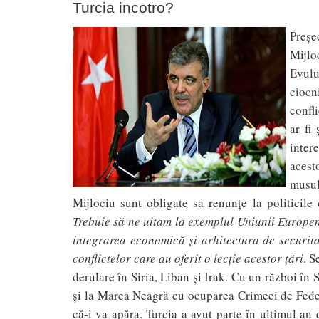
Turcia incotro?
Preșe
Mijlo
Evulu
ciocn
confl
ar fi
inter
acest
musul
Mijlociu sunt obligate sa renunțe la politicile 
Trebuie să ne uitam la exemplul Uniunii Europene,
integrarea economică și arhitectura de securit
conflictelor care au oferit o lecție acestor țări
. S
derulare în Siria, Liban și Irak. Cu un război în S
și la Marea Neagră cu ocuparea Crimeei de Feder
că-i va apăra. Turcia a avut parte în ultimul a