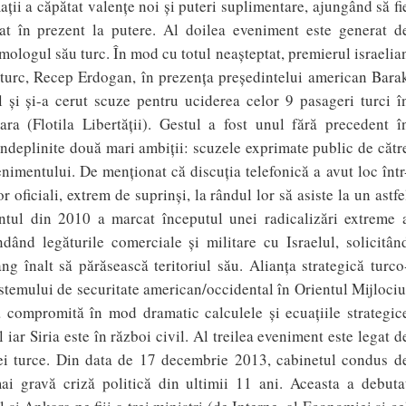
ii a căpătat valenţe noi şi puteri suplimentare, ajungând să fi
t în prezent la putere. Al doilea eveniment este generat d
omologul său turc. În mod cu totul neaşteptat, premierul israelia
turc, Recep Erdogan, în prezenţa preşedintelui american Bara
l şi şi-a cerut scuze pentru uciderea celor 9 pasageri turci î
 (Flotila Libertății). Gestul a fost unul fără precedent î
 îndeplinite două mari ambiţii: scuzele exprimate public de cătr
nimentului. De menţionat că discuţia telefonică a avut loc într
r oficiali, extrem de suprinşi, la rândul lor să asiste la un astfe
entul din 2010 a marcat începutul unei radicalizări extreme 
ndând legăturile comerciale şi militare cu Israelul, solicitân
ng înalt să părăsească teritoriul său. Alianţa strategică turco
sistemului de securitate american/occidental în Orientul Mijlociu
ă compromită în mod dramatic calculele şi ecuaţiile strategic
l iar Siria este în război civil. Al treilea eveniment este legat d
ției turce. Din data de 17 decembrie 2013, cabinetul condus d
ai gravă criză politică din ultimii 11 ani. Aceasta a debuta