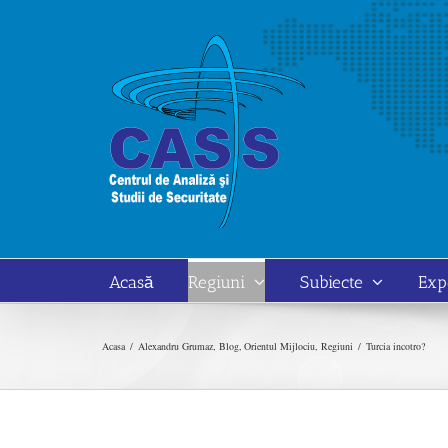
Skip
to
content
Acasă
Regiuni
Subiecte
Exp
Acasa
Alexandru Grumaz
Blog
Orientul Mijlociu
Regiuni
Turcia incotro?