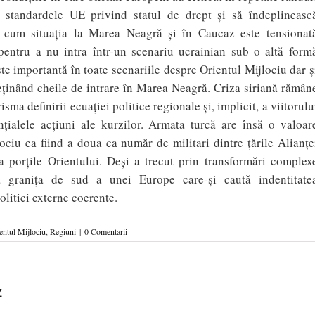
 standardele UE privind statul de drept şi să îndeplineasc
uși cum situația la Marea Neagră și în Caucaz este tensionat
pentru a nu intra într-un scenariu ucrainian sub o altă form
ste importantă în toate scenariile despre Orientul Mijlociu dar ș
eținând cheile de intrare în Marea Neagră. Criza siriană rămân
sma definirii ecuaţiei politice regionale şi, implicit, a viitorulu
enţialele acţiuni ale kurzilor. Armata turcă are însă o valoar
lociu ea fiind a doua ca număr de militari dintre țările Alianțe
a porțile Orientului. Deși a trecut prin transformări complex
la granița de sud a unei Europe care-și caută indentitate
politici externe coerente.
entul Mijlociu
,
Regiuni
|
0 Comentarii
z