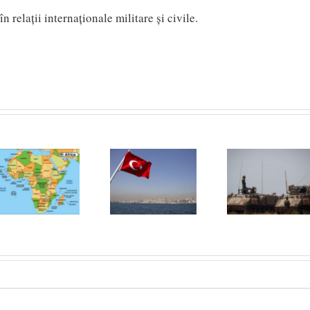
n relaţii internaţionale militare şi civile.
Neo-
otomanismul
Diplomația
Turciei,
secretă din
catalizatorul
Orientul
relației Israel-
Mijlociu Lărgit
Arabia Saudită