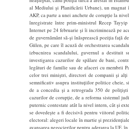
neaşteptat, când poliţia turcă a arestat în Istanbu
al Mediului şi Planificării Urbane), un magnat 
AKP, ca parte a unei anchete de corupţie la nivel 
înregistrate între prim-ministrul Recep Tayyi
Internet pe 24 februarie şi îi incriminează pe ac
de guvernământ să-şi înăsprească poziţia faţă de
Gülen, pe care îl acuză de orchestrarea scandalu
izbucnirea scandalului, guvernul a destituit su
investigarea cazurilor de spălare de bani, cont
legături de familie sau de afaceri cu membrii Par
celor trei miniştri, directori de companii şi alţ
semnificativ asupra instituţiilor politice cheie, 
de a concedia şi a retrograda 350 de poliţişt
cazurilor de corupţie, de a reforma sistemul judi
puternic contestate atât la nivel intern, cât şi ext
se dovedeşte a fi decisivă pentru viitorul polit
electoral: alegeri locale în martie şi prezidenţia
avansarea negocierilor pentru aderarea la UE, în c