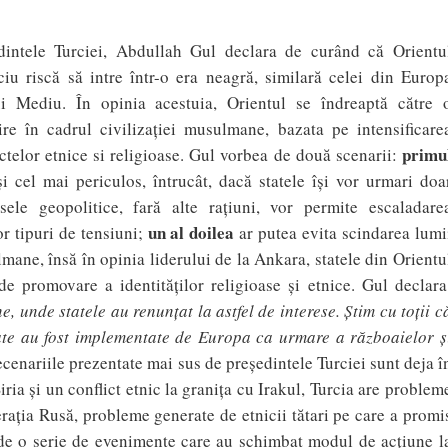
dintele Turciei, Abdullah Gul declara de curând că Orientu
ciu riscă să intre într-o era neagră, similară celei din Europ
i Mediu. În opinia acestuia, Orientul se îndreaptă către 
ire în cadrul civilizației musulmane, bazata pe intensificare
primu
ictelor etnice si religioase. Gul vorbea de două scenarii:
 și cel mai periculos, întrucât, dacă statele își vor urmari doa
esele geopolitice, fară alte rațiuni, vor permite escaladare
un al doilea
or tipuri de tensiuni;
ar putea evita scindarea lumi
mane, însă în opinia liderului de la Ankara, statele din Orientu
de promovare a identităților religioase și etnice. Gul declara
 unde statele au renunțat la astfel de interese. Știm cu toții c
ate au fost implementate de Europa ca urmare a războaielor ș
ecenariile prezentate mai sus de președintele Turciei sunt deja î
iria și un conflict etnic la granița cu Irakul, Turcia are problem
ația Rusă, probleme generate de etnicii tătari pe care a promi
n de o serie de evenimente care au schimbat modul de acțiune l