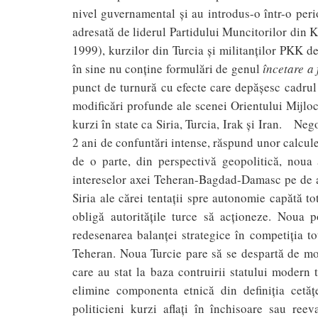
nivel guvernamental și au introdus-o într-o per
adresată de liderul Partidului Muncitorilor din K
1999), kurzilor din Turcia şi militanţilor PKK de
în sine nu conţine formulări de genul
încetare a 
punct de turnură cu efecte care depăşesc cadrul s
modificări profunde ale scenei Orientului Mijloci
kurzi în state ca Siria, Turcia, Irak și Iran. Neg
2 ani de confuntări intense, răspund unor calcule 
de o parte, din perspectivă geopolitică, noua
intereselor axei Teheran-Bagdad-Damasc pe de al
Siria ale cărei tentaţii spre autonomie capătă t
obligă autorităţile turce să acţioneze. Noua p
redesenarea balanţei strategice în competiţia t
Teheran. Noua Turcie pare să se despartă de mode
care au stat la baza contruirii statului modern 
elimine componenta etnică din definiția cetățe
politicieni kurzi aflați în închisoare sau re