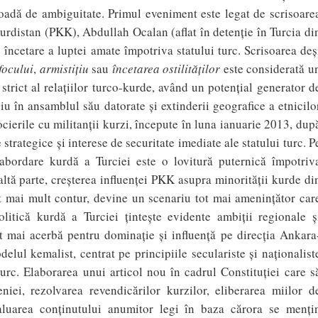
ioadă de ambiguitate. Primul eveniment este legat de scrisoare
urdistan (PKK), Abdullah Ocalan (aflat în detenţie în Turcia di
 încetare a luptei amate împotriva statului turc. Scrisoarea deș
focului
,
armistiţiu
sau
încetarea ostilităţilor
este considerată u
trict al relaţiilor turco-kurde, având un potenţial generator d
u în ansamblul său datorate și extinderii geografice a etnicilo
ocierile cu militanţii kurzi, începute în luna ianuarie 2013, dup
strategice şi interese de securitate imediate ale statului turc. P
 abordare kurdă a Turciei este o lovitură puternică împotriv
tă parte, creşterea influenţei PKK asupra minorităţii kurde di
ot mai mult contur, devine un scenariu tot mai ameninţător car
olitică kurdă a Turciei ţinteşte evidente ambiţii regionale ş
ot mai acerbă pentru dominaţie şi influenţă pe direcţia Ankara
lul kemalist, centrat pe principiile seculariste şi naţionalist
turc. Elaborarea unui articol nou în cadrul Constituției care s
niei, rezolvarea revendicărilor kurzilor, eliberarea miilor d
evaluarea conținutului anumitor legi în baza cărora se menți