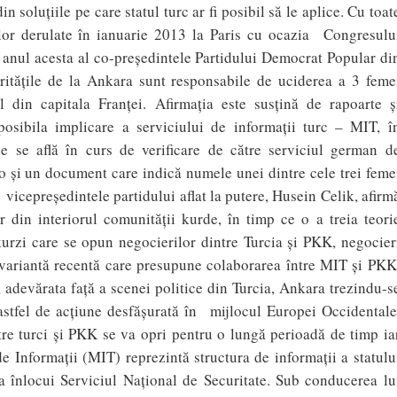
n soluțiile pe care statul turc ar fi posibil să le aplice. Cu toat
elor derulate în ianuarie 2013 la Paris cu ocazia Congresulu
e anul acesta al co-preşedintele Partidului Democrat Popular di
torităţile de la Ankara sunt responsabile de uciderea a 3 feme
l din capitala Franței. Afirmaţia este susţină de rapoarte ş
posibila implicare a serviciului de informaţii turc – MIT, î
le se află în curs de verificare de către serviciul german d
io şi un document care indică numele unei dintre cele trei feme
a vicepreşedintele partidului aflat la putere, Husein Celik, afirm
r din interiorul comunităţii kurde, în timp ce o a treia teori
kurzi care se opun negocierilor dintre Turcia şi PKK, negocier
tă variantă recentă care presupune colaborarea între MIT și PKK
 adevărata față a scenei politice din Turcia, Ankara trezindu-s
astfel de acțiune desfășurată în mijlocul Europei Occidentale
tre turci și PKK se va opri pentru o lungă perioadă de timp ia
de Informaţii (MIT) reprezintă structura de informaţii a statulu
 a înlocui Serviciul Naţional de Securitate. Sub conducerea lu