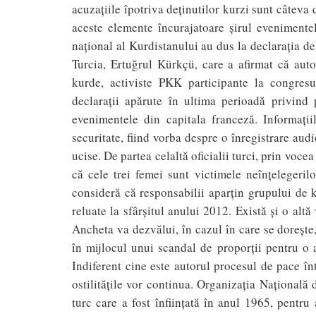
acuzațiile îpotriva deținutilor kurzi sunt câteva di
aceste elemente încurajatoare șirul eveniment
național al Kurdistanului au dus la declarația d
Turcia, Ertuğrul Kürkçü, care a afirmat că au
kurde, activiste PKK participante la congresu
declaraţii apărute în ultima perioadă privind 
evenimentele din capitala franceză. Informaţii
securitate, fiind vorba despre o înregistrare aud
ucise. De partea celaltă oficialii turci, prin voce
că cele trei femei sunt victimele neînţelegerilo
consideră că responsabilii aparţin grupului de 
reluate la sfârşitul anului 2012. Există și o al
Ancheta va dezvălui, în cazul în care se dorește,
în mijlocul unui scandal de proporţii pentru o 
Indiferent cine este autorul procesul de pace în
ostilitățile vor continua. Organizaţia Naţională 
turc care a fost înfiinţată în anul 1965, pentru