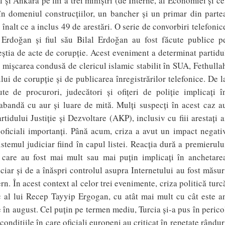
l şi Ankara pe fiii a trei miniştri (de Interne, al Economiei şi ce
în domeniul construcţiilor, un bancher şi un primar din parte
înalt ce a inclus 49 de arestări. O serie de convorbiri telefonic
p Erdoğan şi fiul său Bilal Erdoğan au fost făcute publice p
eştia de acte de corupţie. Acest eveniment a determinat partidu
 mişcarea condusă de clericul islamic stabilit în SUA, Fethulla
lui de corupţie şi de publicarea înregistrărilor telefonice. De l
te de procurori, judecători şi ofiţeri de poliţie implicaţi î
rabandă cu aur şi luare de mită. Mulţi suspecţi în acest caz a
tidului Justiţie şi Dezvoltare (AKP), inclusiv cu fiii arestaţi a
i oficiali importanţi. Până acum, criza a avut un impact negati
sistemul judiciar fiind în capul listei. Reacţia dură a premierulu
i care au fost mai mult sau mai puţin implicaţi în anchetare
ciar şi de a înăspri controlul asupra Internetului au fost măsur
ern. În acest context al celor trei evenimente, criza politică turc
ic al lui Recep Tayyip Ergogan, cu atât mai mult cu cât este a
le în august. Cel puţin pe termen mediu, Turcia şi-a pus în perico
ondiţiile în care oficiali europeni au criticat în repetate rândur