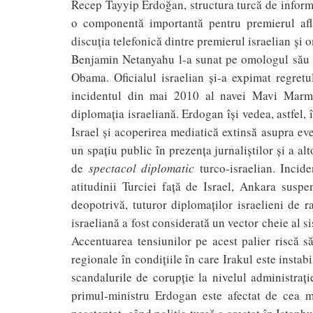
Recep Tayyip Erdoğan, structura turcă de informaţ
o componentă importantă pentru premierul afla
discuția telefonică dintre premierul israelian și 
Benjamin Netanyahu l-a sunat pe omologul său 
Obama. Oficialul israelian şi-a expimat regretu
incidentul din mai 2010 al navei Mavi Marmara
diplomaţia israeliană. Erdogan îşi vedea, astfel,
Israel şi acoperirea mediatică extinsă asupra eve
un spaţiu public în prezenţa jurnaliştilor şi a alto
de
spectacol diplomatic
turco-israelian. Incid
atitudinii Turciei faţă de Israel, Ankara suspe
deopotrivă, tuturor diplomaţilor israelieni de ra
israeliană a fost considerată un vector cheie al 
Accentuarea tensiunilor pe acest palier riscă s
regionale în condițiile în care Irakul este instabi
scandalurile de corupție la nivelul administra
primul-ministru Erdogan este afectat de cea m