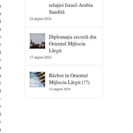
relației Israel-Arabia
a
Saudită
n
24 august 2024
i
n
e
Diplomația secretă din
Orientul Mijlociu
r
Lărgit
ă
17 august 2024
e
a
n
Război în Orientul
Mijlociu Lărgit (!?)
e
12 august 2024
i
-
e
ă
e
n