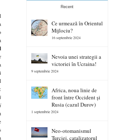
Recent
l
Ce urmează în Orientul
a
Mijlociu?
o
16 septembrie 2024
a
l
r
Nevoia unei strategii a
victoriei în Ucraina!
a
9 septembrie 2024
i
l
:
Africa, noua linie de
ă
front între Occident și
Rusia (cazul Durov)
i
1 septembrie 2024
n
e
s
Neo-otomanismul
a
Turciei, catalizatorul