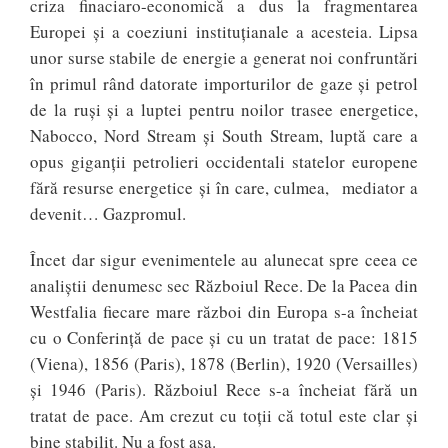
criza finaciaro-economică a dus la fragmentarea
Europei și a coeziuni instituțianale a acesteia. Lipsa
unor surse stabile de energie a generat noi confruntări
în primul rând datorate importurilor de gaze și petrol
de la ruși și a luptei pentru noilor trasee energetice,
Nabocco, Nord Stream și South Stream, luptă care a
opus giganții petrolieri occidentali statelor europene
fără resurse energetice și în care, culmea, mediator a
devenit… Gazpromul.
Încet dar sigur evenimentele au alunecat spre ceea ce
analiștii denumesc sec Războiul Rece. De la Pacea din
Westfalia fiecare mare război din Europa s-a încheiat
cu o Conferinţă de pace şi cu un tratat de pace: 1815
(Viena), 1856 (Paris), 1878 (Berlin), 1920 (Versailles)
şi 1946 (Paris). Războiul Rece s-a încheiat fără un
tratat de pace. Am crezut cu toții că totul este clar şi
bine stabilit. Nu a fost aşa.