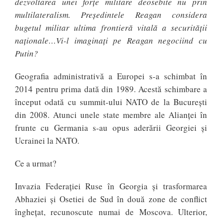
dezvoltarea unei forțe militare deosebite nu prin
multilateralism. Președintele Reagan considera
bugetul militar ultima frontieră vitală a securității
naționale…Vi-l imaginați pe Reagan negociind cu
Putin?
Geografia administrativă a Europei s-a schimbat în
2014 pentru prima dată din 1989. Acestă schimbare a
început odată cu summit-ului NATO de la București
din 2008. Atunci unele state membre ale Alianței în
frunte cu Germania s-au opus aderării Georgiei și
Ucrainei la NATO.
Ce a urmat?
Invazia Federației Ruse în Georgia și trasformarea
Abhaziei și Osetiei de Sud în două zone de conflict
înghețat, recunoscute numai de Moscova. Ulterior,