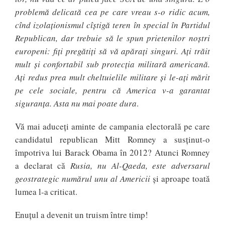
problemă delicată cea pe care vreau s-o ridic acum,
cînd izolaţionismul cîştigă teren în special în Partidul
Republican, dar trebuie să le spun prietenilor noştri
europeni: fiţi pregătiţi să vă apăraţi singuri. Aţi trăit
mult şi confortabil sub protecţia militară americană.
Aţi redus prea mult cheltuielile militare şi le-aţi mărit
pe cele sociale, pentru că America v-a garantat
siguranţa. Asta nu mai poate dura
.
Vă mai aduceți aminte de campania electorală pe care
candidatul republican Mitt Romney a susținut-o
împotriva lui Barack Obama în 2012? Atunci Romney
a declarat că
Rusia, nu Al-Qaeda, este adversarul
geostrategic numărul unu al Americii
și aproape toată
lumea l-a criticat.
Enuțul a devenit un truism între timp!