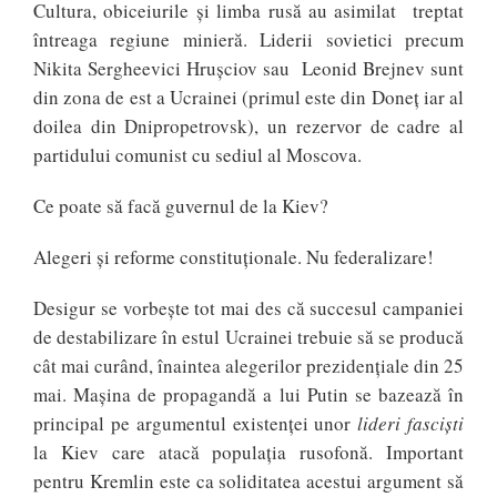
Cultura, obiceiurile și limba rusă au asimilat treptat
întreaga regiune minieră. Liderii sovietici precum
Nikita Sergheevici Hrușciov sau Leonid Brejnev sunt
din zona de est a Ucrainei (primul este din Doneț iar al
doilea din Dnipropetrovsk), un rezervor de cadre al
partidului comunist cu sediul al Moscova.
Ce poate să facă guvernul de la Kiev?
Alegeri și reforme constituționale. Nu federalizare!
Desigur se vorbeşte tot mai des că succesul campaniei
de destabilizare în estul Ucrainei trebuie să se producă
cât mai curând, înaintea alegerilor prezidenţiale din 25
mai. Maşina de propagandă a lui Putin se bazează în
principal pe argumentul existenței unor
lideri fascişti
la Kiev care atacă populația rusofonă. Important
pentru Kremlin este ca soliditatea acestui argument să