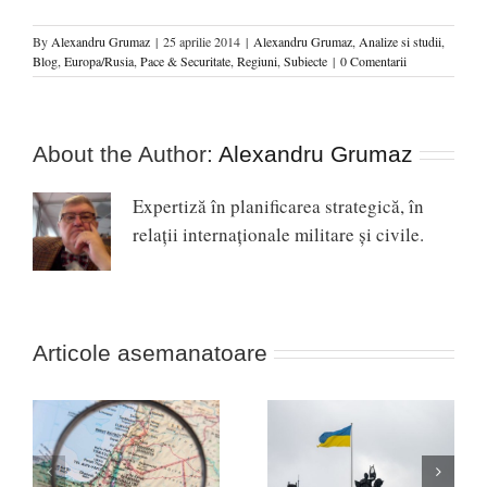
By
Alexandru Grumaz
|
25 aprilie 2014
|
Alexandru Grumaz
,
Analize si studii
,
Blog
,
Europa/Rusia
,
Pace & Securitate
,
Regiuni
,
Subiecte
|
0 Comentarii
About the Author:
Alexandru Grumaz
Expertiză în planificarea strategică, în
relaţii internaţionale militare şi civile.
Articole asemanatoare
Africa, noua linie de
ul
Nevoia unei strategii a