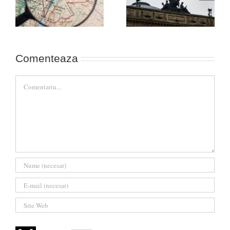
front între Occident și
victoriei în Ucraina!
Rusia (cazul Durov)
Comenteaza
Comment