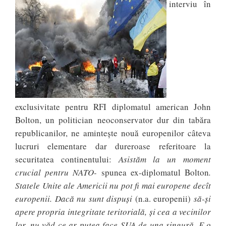
interviu în
exclusivitate pentru RFI diplomatul american John
Bolton, un politician neoconservator dur din tabăra
republicanilor, ne amintește nouă europenilor câteva
lucruri elementare dar dureroase referitoare la
securitatea continentului:
Asistăm la un moment
crucial pentru NATO-
spunea ex-diplomatul Bolton
.
Statele Unite ale Americii nu pot fi mai europene decît
europenii. Dacă nu sunt dispuşi
(n.a. europenii)
să-şi
apere propria integritate teritorială, şi cea a vecinilor
lor, nu văd ce ar putea face SUA de una singură. E o