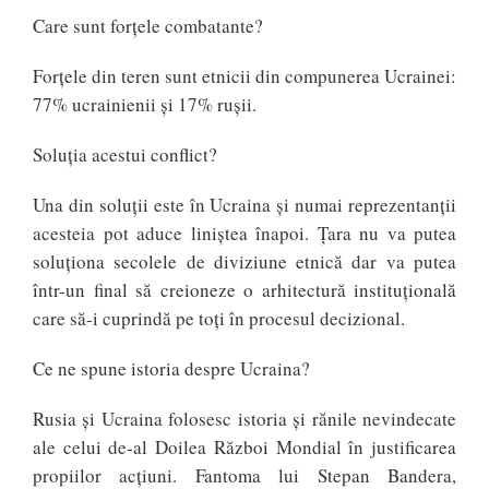
Care sunt forțele combatante?
Forțele din teren sunt etnicii din compunerea Ucrainei:
77% ucrainienii și 17% rușii.
Soluția acestui conflict?
Una din soluții este în Ucraina și numai reprezentanții
acesteia pot aduce liniștea înapoi. Țara nu va putea
soluționa secolele de diviziune etnică dar va putea
într-un final să creioneze o arhitectură instituțională
care să-i cuprindă pe toți în procesul decizional.
Ce ne spune istoria despre Ucraina?
Rusia și Ucraina folosesc istoria și rănile nevindecate
ale celui de-al Doilea Război Mondial în justificarea
propiilor acțiuni. Fantoma lui Stepan Bandera,