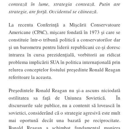
contează în lume, strategia contează. Putin are
strategie, are forţă. Occidentul se căinează
.
La recenta Conferință a Mișcării Conservatoare
Americane (CPAC), mișcare fondată în 1973 și care se
constituie într-o tribună politică a conservatorilor dar
și un barometru pentru liderii republicani ce-și doresc
intrarea în cursa prezidențială, vorbitorii au ridicat
problema implicării SUA în politica internațională prin
relurea conceptelor fostului președinte Ronald Reagan
referitoare la aceasta.
Președintele Ronald Reagan nu și-a ascuns niciodată
ostilitatea sa față de Uniunea Sovietică. În
discursurile sale publice, nu a contenit să lovească în
sovietici, considerând că o strategie agresivă este mult
mai oportună decât una bazată pe reciprocitate.
Ronald Reagan a schimbat fundamental maniera