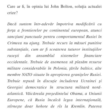
Care ar fi, în opinia lui John Bolton, soluția actualei
crize?
Dacă suntem într-adevăr împotriva modificării cu
forţa a frontierelor pe continentul european, atunci
sancţiuni punctuale pentru comportamentul Rusiei în
Crimeea nu ajung. Trebuie recurs la măsuri punitive
substanţiale, cum ar fi scoaterea tuturor instituţiilor
ruseşti din ansamblul sistemelor financiare
occidentale. Trebuie de asemenea să plasăm resurse
militare considerabile în Polonia, ţările baltice, alte
membre NATO situate în apropierea graniţelor Rusiei.
Trebuie repusă în discuţie includerea Ucrainei şi
Georgiei democratice în structura militară nord-
atlantică. Văicăreala preşedintelui Obama, a Uniunii
Europene, că Rusia încalcă legea internaţională,
stîrneşte doar hohote de rîs la Kremlin. Puterea