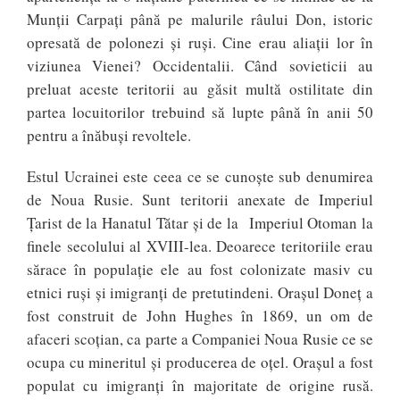
Munții Carpați până pe malurile râului Don, istoric
opresată de polonezi și ruși. Cine erau aliații lor în
viziunea Vienei? Occidentalii. Când sovieticii au
preluat aceste teritorii au găsit multă ostilitate din
partea locuitorilor trebuind să lupte până în anii 50
pentru a înăbuși revoltele.
Estul Ucrainei este ceea ce se cunoște sub denumirea
de Noua Rusie. Sunt teritorii anexate de Imperiul
Țarist de la Hanatul Tătar și de la Imperiul Otoman la
finele secolului al XVIII-lea. Deoarece teritoriile erau
sărace în populație ele au fost colonizate masiv cu
etnici ruși și imigranți de pretutindeni. Orașul Doneț a
fost construit de John Hughes în 1869, un om de
afaceri scoțian, ca parte a Companiei Noua Rusie ce se
ocupa cu mineritul și producerea de oțel. Orașul a fost
populat cu imigranți în majoritate de origine rusă.