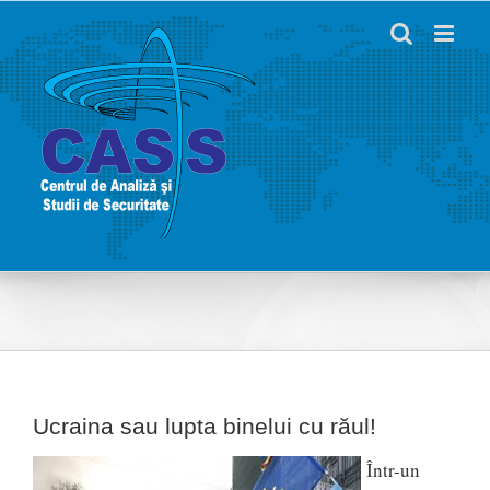
Skip
to
content
Ucraina sau lupta binelui cu răul!
Într-un