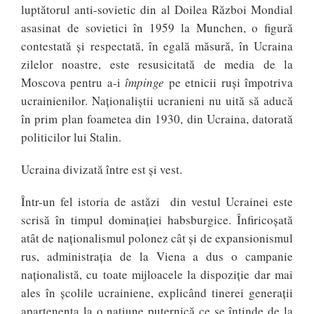
luptătorul anti-sovietic din al Doilea Război Mondial
asasinat de sovietici în 1959 la Munchen, o figură
contestată și respectată, în egală măsură, în Ucraina
zilelor noastre, este resusicitată de media de la
Moscova pentru a-i
împinge
pe etnicii ruși împotriva
ucrainienilor. Naționaliștii ucranieni nu uită să aducă
în prim plan foametea din 1930, din Ucraina, datorată
politicilor lui Stalin.
Ucraina divizată între est și vest.
Într-un fel istoria de astăzi din vestul Ucrainei este
scrisă în timpul dominației habsburgice. Înfiricoșată
atât de naționalismul polonez cât și de expansionismul
rus, administrația de la Viena a dus o campanie
naționalistă, cu toate mijloacele la dispoziție dar mai
ales în școlile ucrainiene, explicând tinerei generații
apartenența la o națiune puternică ce se întinde de la