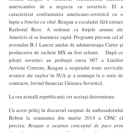
americanilor de a negocia cu sovieticii. El a
caracterizat confruntarea americano-sovietică cu o
lupta a
binelui cu răul
. Reagan a escaladat fără ezitare
Razboiul Rece. A ordonat ca forțele armate ale
Americii să se înarmeze rapid. Programe precum cel al
avionului B-1 Lancer anulat de administrația Carter și
producerea de rachete MX au fost reluate. După ce
piloții sovietici au prabușit cursa 007 a Liniilor
Aeriene Coreene, Reagan a suspendat toate serviciile
aviatice ale rușilor în SUA și a renunțat la o serie de
contracte, lovind financiar Uniunea Sovietică.
La ora actuală republicanii cer aceiași determinare.
Cu acest prilej în discursul susținut de ambasadorului
Bolton la reuniunea din martie 2014 a CPAC el
preciza:
Reagan a susținut conceptul de pace prin