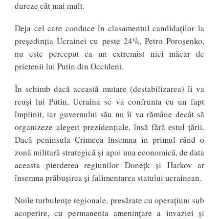
dureze cât mai mult.
Deja cel care conduce în clasamentul candidaților la
președinția Ucrainei cu peste 24%, Petro Poroşenko,
nu este perceput ca un extremist nici măcar de
prietenii lui Putin din Occident.
În schimb dacă această mutare (destabilizarea) îi va
reuşi lui Putin, Ucraina se va confrunta cu un fapt
împlinit, iar guvernului său nu îi va rămâne decât să
organizeze alegeri prezidenţiale, însă fără estul ţării.
Dacă peninsula Crimeea însemna în primul rând o
zonă militară strategică şi apoi una economică, de data
aceasta pierderea regiunilor Doneţk şi Harkov ar
însemna prăbuşirea şi falimentarea statului ucrainean.
Noile turbulenţe regionale, presărate cu operaţiuni sub
acoperire, cu permanenta ameninţare a invaziei şi