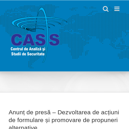
Skip
to
content
Anunț de presă – Dezvoltarea de acțiuni
de formulare și promovare de propuneri
alternative