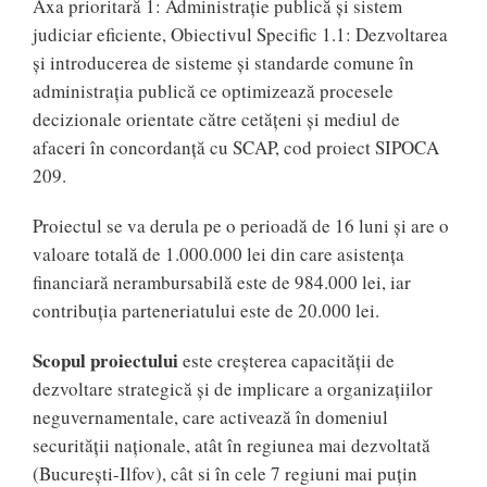
Axa prioritară 1: Administraţie publică şi sistem
judiciar eficiente, Obiectivul Specific 1.1: Dezvoltarea
și introducerea de sisteme și standarde comune în
administrația publică ce optimizează procesele
decizionale orientate către cetățeni și mediul de
afaceri în concordanță cu SCAP, cod proiect SIPOCA
209.
Proiectul se va derula pe o perioadă de 16 luni și are o
valoare totală de 1.000.000 lei din care asistența
financiară nerambursabilă este de 984.000 lei, iar
contribuția parteneriatului este de 20.000 lei.
Scopul proiectului
este creșterea capacității de
dezvoltare strategică și de implicare a organizațiilor
neguvernamentale, care activează în domeniul
securității naționale, atât în regiunea mai dezvoltată
(București-Ilfov), cât si în cele 7 regiuni mai puțin