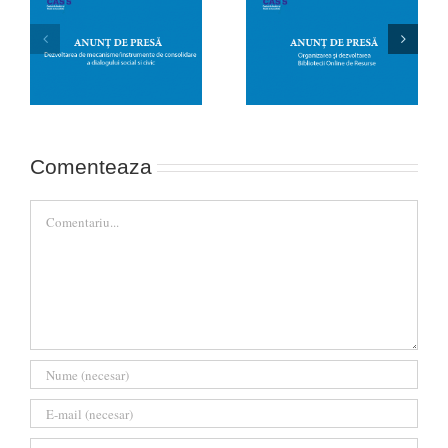
Anunț de presă –
Anunț de presă –
nte
Organizarea și
Organizarea și
dezvoltarea Bibliotecii
derularea programului
Online de Resurse
de formare
Comenteaza
Comment