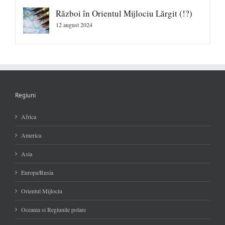
Război în Orientul Mijlociu Lărgit (!?)
12 august 2024
Regiuni
Africa
America
Asia
Europa/Rusia
Orientul Mijlociu
Oceania si Regiunile polare