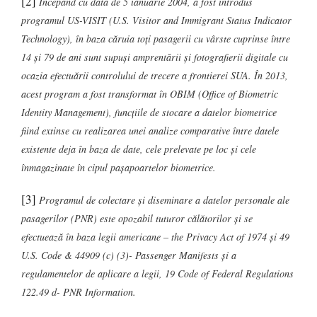
[2]
Începând cu data de 5 ianuarie 2004, a fost introdus
programul US-VISIT (U.S. Visitor and Immigrant Status Indicator
Technology), în baza căruia toţi pasagerii cu vârste cuprinse între
14 şi 79 de ani sunt supuşi amprentării şi fotografierii digitale cu
ocazia efectuării controlului de trecere a frontierei SUA. În 2013,
acest program a fost transformat în OBIM (Office of Biometric
Identity Management), funcţiile de stocare a datelor biometrice
fiind extinse cu realizarea unei analize comparative între datele
existente deja în baza de date, cele prelevate pe loc şi cele
înmagazinate în cipul paşapoartelor biometrice.
[3]
Programul de colectare şi diseminare a datelor personale ale
pasagerilor (PNR) este opozabil tuturor călătorilor şi se
efectuează în baza legii americane – the Privacy Act of 1974 şi 49
U.S. Code & 44909 (c) (3)- Passenger Manifests şi a
regulamentelor de aplicare a legii, 19 Code of Federal Regulations
122.49 d- PNR Information.