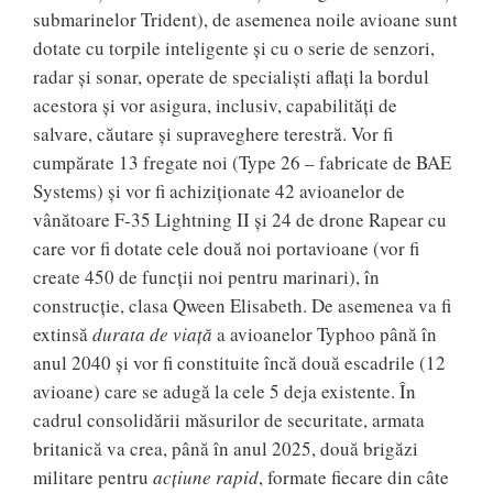
submarinelor Trident), de asemenea noile avioane sunt
dotate cu torpile inteligente și cu o serie de senzori,
radar și sonar, operate de specialiști aflați la bordul
acestora și vor asigura, inclusiv, capabilități de
salvare, căutare și supraveghere terestră. Vor fi
cumpărate 13 fregate noi (Type 26 – fabricate de BAE
Systems) și vor fi achiziționate 42 avioanelor de
vânătoare F-35 Lightning II și 24 de drone Rapear cu
care vor fi dotate cele două noi portavioane (vor fi
create 450 de funcții noi pentru marinari), în
construcție, clasa Qween Elisabeth. De asemenea va fi
extinsă
durata de viață
a avioanelor Typhoo până în
anul 2040 și vor fi constituite încă două escadrile (12
avioane) care se adugă la cele 5 deja existente. În
cadrul consolidării măsurilor de securitate, armata
britanică va crea, până în anul 2025, două brigăzi
militare pentru
acțiune rapid
, formate fiecare din câte