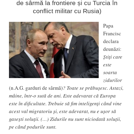
de sârmă la frontiere și cu Turcia în
conflict militar cu Rusia)
Papa
Francisc
declara
deunăzi:
Știți care
este
soarta
zidurilor
(n.A.G. garduri de sârmă)
? Toate se prăbușesc. Astazi,
mâine, într-o sută de ani. Este adevarat că Europa
este în dificultate. Trebuie să fim inteligenți când vine
acest val migratoriu și, este adevarat, nu e ușor să
gasești soluții. (…) Zidurile nu sunt niciodată soluții,
pe când podurile sunt.