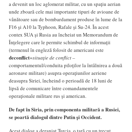
a devenit un loc aglomerat militar, cu un spațiu aerian
unde zboară cele mai importante tipuri de avioane de
vânătoare sau de bombardament produse în lume de la
F16 și A10 la Typhoon, Rafale și Su-24. În acest
contex SUA și Rusia au încheiat un Memorandum de
Înțelegere care le permite schimbul de informații
(termenul în engleză folosit de americani este
deconflict
=
situație de conflict –
comportamentul/conduita piloților la întâlnirea a două
aeronave militare) asupra operațiunilor aeriene
deasupra Siriei, încheind o perioadă de 18 luni de
lipsă de comunicare între comandamentele
operaționale militare rus și american.
De fapt în Siria, prin componenta militară a Rusiei,
se poartă dialogul dintre Putin și Occident.
Acest dialog a deranjat Turcia, o țară cu un trecut