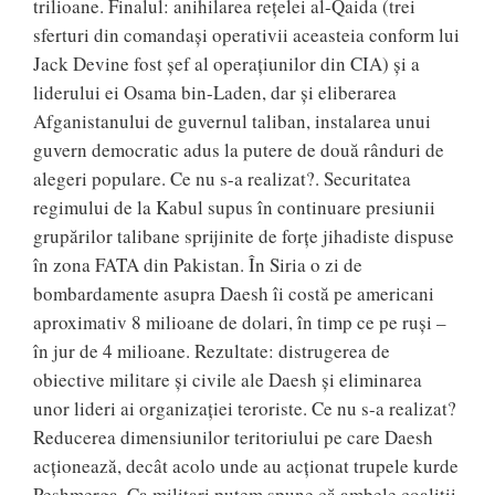
trilioane. Finalul: anihilarea rețelei al-Qaida (trei
sferturi din comandași operativii aceasteia conform lui
Jack Devine fost șef al operațiunilor din CIA) și a
liderului ei Osama bin-Laden, dar și eliberarea
Afganistanului de guvernul taliban, instalarea unui
guvern democratic adus la putere de două rânduri de
alegeri populare. Ce nu s-a realizat?. Securitatea
regimului de la Kabul supus în continuare presiunii
grupărilor talibane sprijinite de forțe jihadiste dispuse
în zona FATA din Pakistan. În Siria o zi de
bombardamente asupra Daesh îi costă pe americani
aproximativ 8 milioane de dolari, în timp ce pe ruşi –
în jur de 4 milioane. Rezultate: distrugerea de
obiective militare și civile ale Daesh și eliminarea
unor lideri ai organizației teroriste. Ce nu s-a realizat?
Reducerea dimensiunilor teritoriului pe care Daesh
acționează, decât acolo unde au acționat trupele kurde
Peshmerga. Ca militari putem spune că ambele coaliții