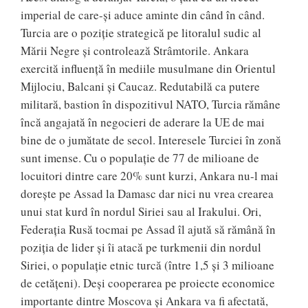
imperial de care-și aduce aminte din când în când.
Turcia are o poziţie strategică pe litoralul sudic al
Mării Negre şi controlează Strâmtorile. Ankara
exercită influenţă în mediile musulmane din Orientul
Mijlociu, Balcani şi Caucaz. Redutabilă ca putere
militară, bastion în dispozitivul NATO, Turcia rămâne
încă angajată în negocieri de aderare la UE de mai
bine de o jumătate de secol. Interesele Turciei în zonă
sunt imense. Cu o populație de 77 de milioane de
locuitori dintre care 20% sunt kurzi, Ankara nu-l mai
dorește pe Assad la Damasc dar nici nu vrea crearea
unui stat kurd în nordul Siriei sau al Irakului. Ori,
Federația Rusă tocmai pe Assad îl ajută să rămână în
poziția de lider și îi atacă pe turkmenii din nordul
Siriei, o populație etnic turcă (între 1,5 și 3 milioane
de cetățeni). Deși cooperarea pe proiecte economice
importante dintre Moscova și Ankara va fi afectată,