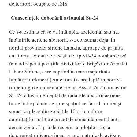
de teritorii ocupate de ISIS.
Consecințele doborârii avionului Su-24
Ce s-a estimat că se va întâmpla, accidental sau nu,
întâlnirile aeriene aleatorii, s-a consumat deja. În
nordul provinciei siriene Latakia, aproape de granița
cu Turcia, avioanele rusești de tip SU-24 bombardează
în mod repetat pozițiile diviziilor și brigăzilor Armatei
Libere Siriene, care cuprind în mare majoritate
luptători turkmeni (etnici turci) care luptă împotriva
trupelor guvernamentale ale lui Assad. Acolo un avion
SU-24 a fost interceptat de radarele apărării aeriene
turce îndreptându-se spre spațiul aerian al Turciei și
somat să plece din zonă (de 10 ori conform
autorităților militare turce) de comandamentul anti-
aerian zonal. Lipsa de răspuns a piloților ruși a
determinat ridicarea în aer a unei patrule de avioane