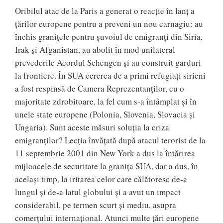
Oribilul atac de la Paris a generat o reacție în lanț a
țărilor europene pentru a preveni un nou carnagiu: au
închis granițele pentru șuvoiul de emigranți din Siria,
Irak și Afganistan, au abolit în mod unilateral
prevederile Acordul Schengen și au construit garduri
la frontiere. În SUA cererea de a primi refugiați sirieni
a fost respinsă de Camera Reprezentanților, cu o
majoritate zdrobitoare, la fel cum s-a întâmplat și în
unele state europene (Polonia, Slovenia, Slovacia și
Ungaria). Sunt aceste măsuri soluția la criza
emigranților? Lecția învățată după atacul terorist de la
11 septembrie 2001 din New York a dus la întărirea
mijloacele de securitate la granița SUA, dar a dus, în
același timp, la iritarea celor care călătoresc de-a
lungul și de-a latul globului și a avut un impact
considerabil, pe termen scurt și mediu, asupra
comerțului internațional. Atunci multe țări europene