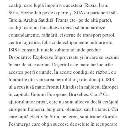
coaliții care luptă împotriva acesteia (Rusia, Iran,
Siria, Hezbollah pe de o parte și SUA cu partenerii săi-
Turcia, Arabia Saudită, Franța etc- pe de altă parte),
coaliții care nu fac altceva decât să bombardeze
comandamente, rafinării, cisterne de transport petrol,
centre logistice, fabrici de echipamente militare etc.
ISIS a construit tunele subterane unde produc
Dispozitive Explozive Improvizate și în care se ascund
în caz de atac aerian. Deșertul este mare iar locurile
acestea pot fi oriunde. În aceste condiții de război, cu
fondurile din vânzarea petrolului și din donații, ISIS-
ul a reușit să mute Frontul Jihadist în mijlocul Europei
în capitala Uniunii Europene, Bruxelles. Cum? Cu
ajutorul unor proxi, care nu sunt altceva decât cetățeni
europeni francezi, belgieni, olandezi sau britanici. Cei
care luptă efectiv în Siria, pe teren, sunt trupele kurde
Peshmerga care obțin succese deosebite în recuperare