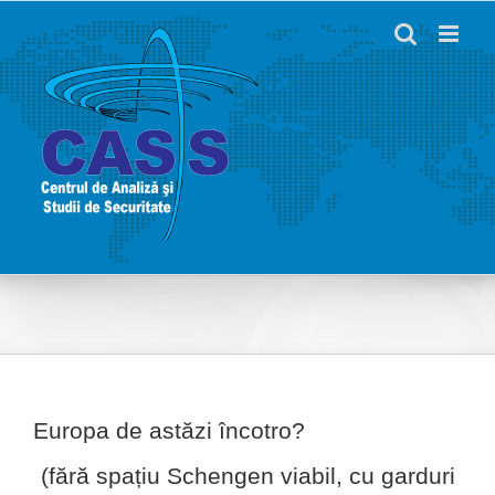
Skip
to
content
Europa de astăzi încotro?
(fără spațiu Schengen viabil, cu garduri