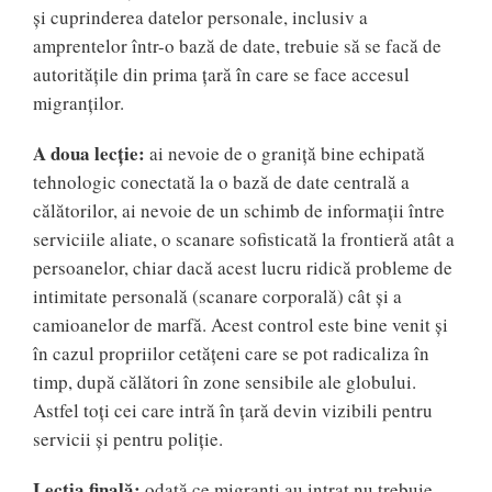
și cuprinderea datelor personale, inclusiv a
amprentelor într-o bază de date, trebuie să se facă de
autoritățile din prima țară în care se face accesul
migranților.
A doua lecție:
ai nevoie de o graniță bine echipată
tehnologic conectată la o bază de date centrală a
călătorilor, ai nevoie de un schimb de informații între
serviciile aliate, o scanare sofisticată la frontieră atât a
persoanelor, chiar dacă acest lucru ridică probleme de
intimitate personală (scanare corporală) cât și a
camioanelor de marfă. Acest control este bine venit și
în cazul propriilor cetățeni care se pot radicaliza în
timp, după călători în zone sensibile ale globului.
Astfel toți cei care intră în țară devin vizibili pentru
servicii și pentru poliție.
Lecția finală:
odată ce migranți au intrat nu trebuie