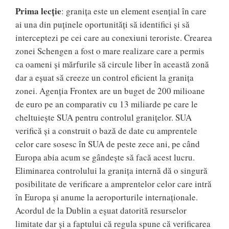
Prima lecție
: granița este un element esențial în care
ai una din puținele oportunități să identifici și să
interceptezi pe cei care au conexiuni teroriste. Crearea
zonei Schengen a fost o mare realizare care a permis
ca oameni și mărfurile să circule liber în această zonă
dar a eșuat să creeze un control eficient la granița
zonei. Agenția Frontex are un buget de 200 milioane
de euro pe an comparativ cu 13 miliarde pe care le
cheltuiește SUA pentru controlul granițelor. SUA
verifică și a construit o bază de date cu amprentele
celor care sosesc în SUA de peste zece ani, pe când
Europa abia acum se gândește să facă acest lucru.
Eliminarea controlului la granița internă dă o singură
posibilitate de verificare a amprentelor celor care intră
în Europa și anume la aeroporturile internaționale.
Acordul de la Dublin a eșuat datorită resurselor
limitate dar și a faptului că regula spune că verificarea