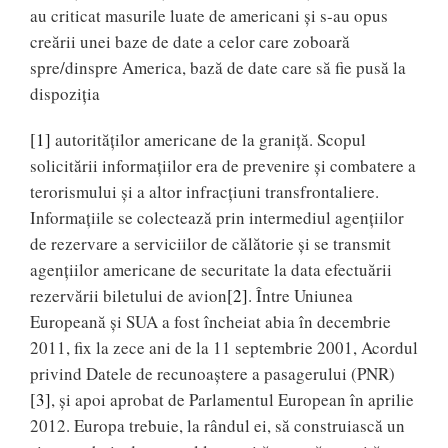
au criticat masurile luate de americani și s-au opus
creării unei baze de date a celor care zoboară
spre/dinspre America, bază de date care să fie pusă la
dispoziția
[1]
autorităților americane de la graniță. Scopul
solicitării informaţiilor era de prevenire şi combatere a
terorismului şi a altor infracţiuni transfrontaliere.
Informaţiile se colectează prin intermediul agenţiilor
de rezervare a serviciilor de călătorie şi se transmit
agenţiilor americane de securitate la data efectuării
rezervării biletului de avion
[2]
. Între Uniunea
Europeană şi SUA a fost încheiat abia în decembrie
2011, fix la zece ani de la 11 septembrie 2001, Acordul
privind Datele de recunoaștere a pasagerului (PNR)
[3]
, și apoi aprobat de Parlamentul European în aprilie
2012. Europa trebuie, la rândul ei, să construiască un