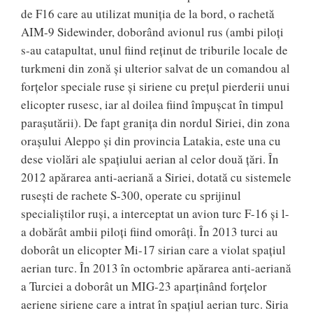
de F16 care au utilizat muniția de la bord, o rachetă
AIM-9 Sidewinder, doborând avionul rus (ambi piloți
s-au catapultat, unul fiind reținut de triburile locale de
turkmeni din zonă și ulterior salvat de un comandou al
forțelor speciale ruse și siriene cu prețul pierderii unui
elicopter rusesc, iar al doilea fiind împușcat în timpul
parașutării). De fapt granița din nordul Siriei, din zona
orașului Aleppo și din provincia Latakia, este una cu
dese violări ale spațiului aerian al celor două țări. În
2012 apărarea anti-aeriană a Siriei, dotată cu sistemele
rusești de rachete S-300, operate cu sprijinul
specialiștilor ruși, a interceptat un avion turc F-16 și l-
a dobărât ambii piloți fiind omorâți. În 2013 turci au
doborât un elicopter Mi-17 sirian care a violat spațiul
aerian turc. În 2013 în octombrie apărarea anti-aeriană
a Turciei a doborât un MIG-23 aparținând forțelor
aeriene siriene care a intrat în spațiul aerian turc. Siria