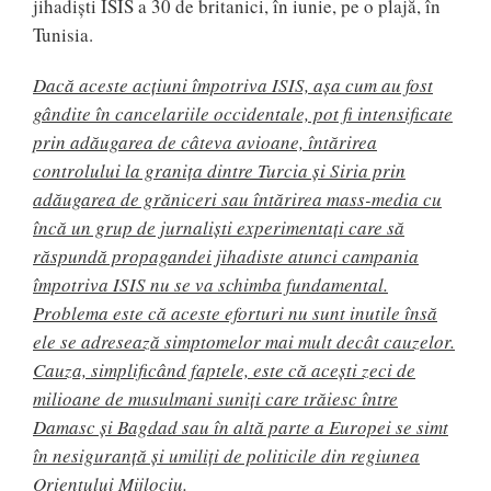
jihadişti ISIS a 30 de britanici, în iunie, pe o plajă, în
Tunisia.
Dacă aceste acțiuni împotriva ISIS, așa cum au fost
gândite în cancelariile occidentale, pot fi intensificate
prin adăugarea de câteva avioane, întărirea
controlului la granița dintre Turcia și Siria prin
adăugarea de grăniceri sau întărirea mass-media cu
încă un grup de jurnaliști experimentați care să
răspundă propagandei jihadiste atunci campania
împotriva ISIS nu se va schimba fundamental.
Problema este că aceste eforturi nu sunt inutile însă
ele se adresează simptomelor mai mult decât cauzelor.
Cauza, simplificând faptele, este că acești zeci de
milioane de musulmani suniți care trăiesc între
Damasc și Bagdad sau în altă parte a Europei se simt
în nesiguranță și umiliți de politicile din regiunea
Orientului Mijlociu.