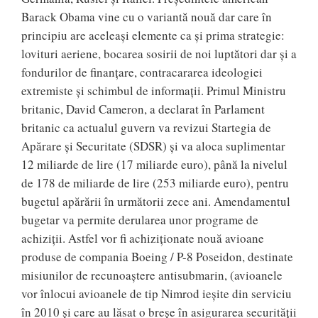
Barack Obama vine cu o variantă nouă dar care în
principiu are aceleași elemente ca și prima strategie:
lovituri aeriene, bocarea sosirii de noi luptători dar și a
fondurilor de finanțare, contracararea ideologiei
extremiste și schimbul de informații. Primul Ministru
britanic, David Cameron, a declarat în Parlament
britanic ca actualul guvern va revizui Startegia de
Apărare și Securitate (SDSR) și va aloca suplimentar
12 miliarde de lire (17 miliarde euro), până la nivelul
de 178 de miliarde de lire (253 miliarde euro), pentru
bugetul apărării în următorii zece ani. Amendamentul
bugetar va permite derularea unor programe de
achiziții. Astfel vor fi achiziţionate nouă avioane
produse de compania Boeing / P-8 Poseidon, destinate
misiunilor de recunoaştere antisubmarin, (avioanele
vor înlocui avioanele de tip Nimrod ieșite din serviciu
în 2010 și care au lăsat o breșe în asigurarea securității