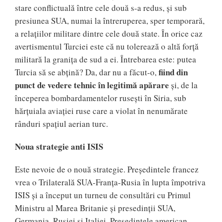
stare conflictuală între cele două s-a redus, și sub
presiunea SUA, numai la întreruperea, sper temporară,
a relațiilor militare dintre cele două state. În orice caz
avertismentul Turciei este că nu tolerează o altă forță
militară la granița de sud a ei. Întrebarea este: putea
fiind din
Turcia să se abțină? Da, dar nu a făcut-o,
punct de vedere tehnic în legitimă apărare
și, de la
începerea bombardamentelor rusești în Siria, sub
hărțuiala aviației ruse care a violat în nenumărate
rânduri spațiul aerian turc.
Noua strategie anti ISIS
Este nevoie de o nouă strategie. Președintele francez
vrea o Trilaterală SUA-Franța-Rusia în lupta împotriva
ISIS și a început un turneu de consultări cu Primul
Ministru al Marea Britanie și presedinții SUA,
Germania, Rusiei și Italiei. Președintele american