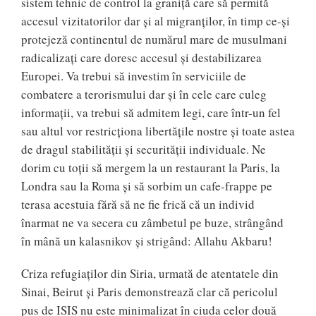
sistem tehnic de control la graniță care să permită
accesul vizitatorilor dar și al migranților, în timp ce-și
protejeză continentul de numărul mare de musulmani
radicalizați care doresc accesul și destabilizarea
Europei. Va trebui să investim în serviciile de
combatere a terorismului dar și în cele care culeg
informații, va trebui să admitem legi, care într-un fel
sau altul vor restricționa libertățile nostre și toate astea
de dragul stabilității și securității individuale. Ne
dorim cu toții să mergem la un restaurant la Paris, la
Londra sau la Roma și să sorbim un cafe-frappe pe
terasa acestuia fără să ne fie frică că un individ
înarmat ne va secera cu zâmbetul pe buze, strângând
în mână un kalasnikov și strigând: Allahu Akbaru!
Criza refugiaților din Siria, urmată de atentatele din
Sinai, Beirut și Paris demonstrează clar că pericolul
pus de ISIS nu este minimalizat în ciuda celor două