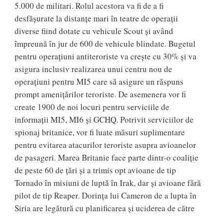
5.000 de militari. Rolul acestora va fi de a fi
desfășurate la distanțe mari în teatre de operații
diverse fiind dotate cu vehicule Scout și având
împreună în jur de 600 de vehicule blindate. Bugetul
pentru operațiuni antiteroriste va crește cu 30% și va
asigura inclusiv realizarea unui centru nou de
operațiuni pentru MI5 care să asigure un răspuns
prompt amenițărilor teroriste. De asemenera vor fi
create 1900 de noi locuri pentru serviciile de
informații MI5, MI6 și GCHQ. Potrivit serviciilor de
spionaj britanice, vor fi luate măsuri suplimentare
pentru evitarea atacurilor teroriste asupra avioanelor
de pasageri. Marea Britanie face parte dintr-o coaliţie
de peste 60 de ţări şi a trimis opt avioane de tip
Tornado în misiuni de luptă în Irak, dar şi avioane fără
pilot de tip Reaper. Dorinţa lui Cameron de a lupta în
Siria are legătură cu planificarea și uciderea de către