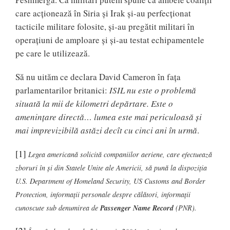
care acționează în Siria și Irak și-au perfecționat
tacticile militare folosite, și-au pregătit militari în
operațiuni de amploare și și-au testat echipamentele
pe care le utilizează.
Să nu uităm ce declara David Cameron în fața
parlamentarilor britanici:
ISIL nu este o problemă
situată la mii de kilometri depărtare. Este o
amenințare directă… lumea este mai periculoasă și
mai imprevizibilă astăzi decît cu cinci ani în urmă
.
[1]
Legea americană solicită companiilor aeriene, care efectuează
zboruri în şi din Statele Unite ale Americii, să pună la dispoziţia
U.S. Department of Homeland Security, US Customs and Border
Protection, informaţii personale despre călători, informaţii
cunoscute sub denumirea de
Passenger Name Record
(PNR).