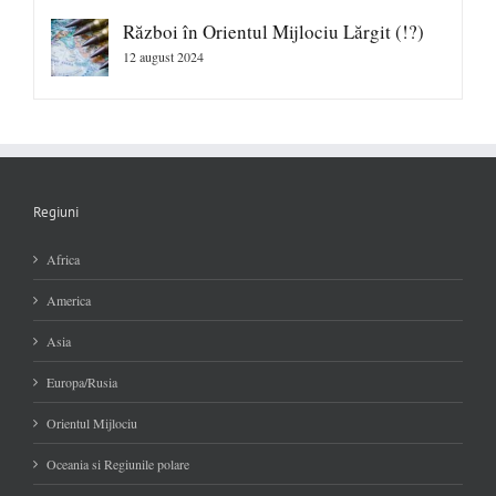
Război în Orientul Mijlociu Lărgit (!?)
12 august 2024
Regiuni
Africa
America
Asia
Europa/Rusia
Orientul Mijlociu
Oceania si Regiunile polare