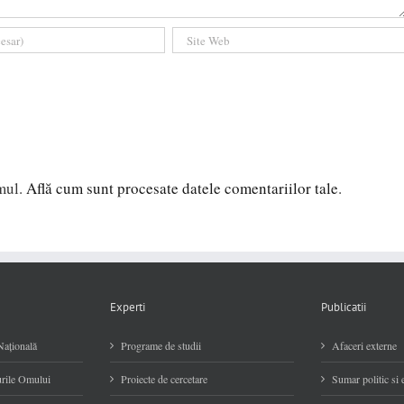
amul.
Află cum sunt procesate datele comentariilor tale
.
Experti
Publicatii
Naţională
Programe de studii
Afaceri externe
rile Omului
Proiecte de cercetare
Sumar politic si