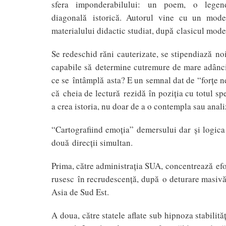
sfera imponderabilului: un poem, o legend
diagonală istorică. Autorul vine cu un model 
materialului didactic studiat, după clasicul mode
Se redeschid răni cauterizate, se stipendiază noi
capabile să determine cutremure de mare adâncime
ce se întâmplă asta? E un semnal dat de “forţe n
că cheia de lectură rezidă în poziţia cu totul sp
a crea istoria, nu doar de a o contempla sau anali
“Cartografiind emoţia” demersului dar şi logica
două direcţii simultan.
Prima, către administraţia SUA, concentrează efor
rusesc în recrudescenţă, după o deturare masivă
Asia de Sud Est.
A doua, către statele aflate sub hipnoza stabili