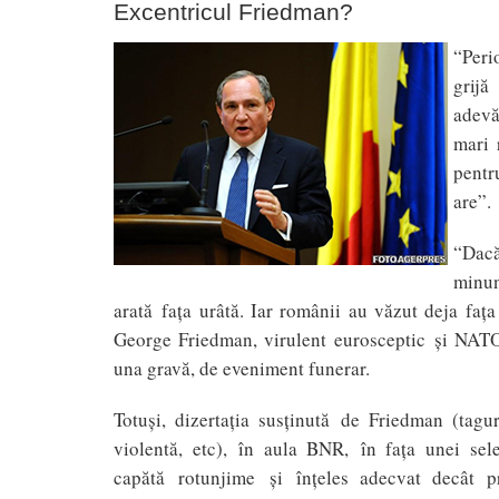
Excentricul Friedman?
“Peri
grijă
adevă
mari 
pentr
are”.
“Dacă
minun
arată faţa urâtă. Iar românii au văzut deja faţa
George Friedman, virulent eurosceptic şi NATO-
una gravă, de eveniment funerar.
Totuşi, dizertaţia susţinută de Friedman (tagur
violentă, etc), în aula BNR, în faţa unei sel
capătă rotunjime şi înţeles adecvat decât pr