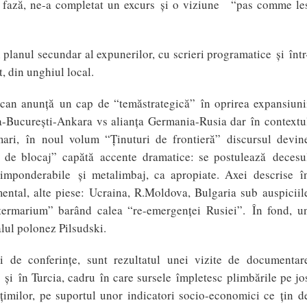
e fază, ne-a completat un excurs şi o viziune “pas comme le
planul secundar al expunerilor, cu scrieri programatice şi într
, din unghiul local.
can anunţă un cap de “temăstrategică” în oprirea expansiuni
via-Bucureşti-Ankara vs alianţa Germania-Rusia dar în contextu
 mari, în noul volum “Ţinuturi de frontieră” discursul devin
a de blocaj” capătă accente dramatice: se postulează decesu
imponderabile şi metalimbaj, ca apropiate. Axei descrise î
ntal, alte piese: Ucraina, R.Moldova, Bulgaria sub auspiciil
termarium” barând calea “re-emergenţei Rusiei”. În fond, u
lul polonez Pilsudski.
ri de conferinţe, sunt rezultatul unei vizite de documentar
şi în Turcia, cadru în care sursele împletesc plimbările pe jo
ălţimilor, pe suportul unor indicatori socio-economici ce ţin d