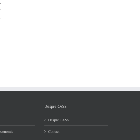
Despre CASS
Despre CASS
 economic
Contact