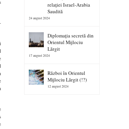
s
relației Israel-Arabia
Saudită
24 august 2024
-
Diplomația secretă din
Orientul Mijlociu
i
Lărgit
l
17 august 2024
e
l
Război în Orientul
n
Mijlociu Lărgit (!?)
e
12 august 2024
n
e
s
e