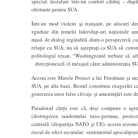
special. Instalate într-un confort călduţ – dup
ofertante pentru SUA.
Într-un mod violent şi tranşant, pe alocuri d
zguduie din temelii lidership-uri naţionale a
masă de dialog regândită dintr-o perspectivă care
relaţie cu SUA, nu să aşteptaţi ca SUA să const
politologul texan. “Washingtonul trebuie să ai
direcţionează el mesajul către administraţia S
Acesta este Marele Proiect a lui Friedman şi mo
SUA, pe alte baze. Restul constituie exagerări ce
generarea unor false clivaje şi ameninţări este de
Paradoxul cărţii este că, deşi compune o agre
(distrugerea tandemului ruso-german, proiec
centrală (dispariţia NATO şi UE), acesta rezonea
riscul de efect secundar: sentimentul apocalipsei