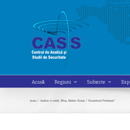
Skip
to
content
Acasă
Regiuni
Subiecte
Exp
Acasa
Analize si studii
Blog
Marius Stoian
Excentricul Friedman?