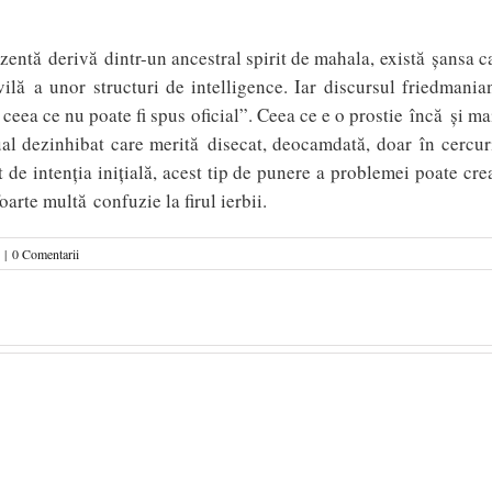
entă derivă dintr-un ancestral spirit de mahala, există şansa c
ilă a unor structuri de intelligence. Iar discursul friedmania
a ceea ce nu poate fi spus oficial”. Ceea ce e o prostie încă şi ma
al dezinhibat care merită disecat, deocamdată, doar în cercur
t de intenţia iniţială, acest tip de punere a problemei poate cre
oarte multă confuzie la firul ierbii.
|
0 Comentarii