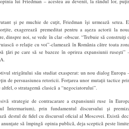
ăopinia lui Friedman – acestea au devenit, la rândul lor, puţi
erutant şi pe muchie de cuţit, Friedman îşi urmează setea. E
morţite, exagerează premeditat pentru a aşeza actorii la nou
, dinspre noi, se vede în clar -obscur. “Trebuie să construiţi 
ruiască o relaţie cu voi”-clamează în România către toata zon
bă ţări pe care să se bazeze în oprirea expansiunii ruseşti” 
UA.
tivul strigătului său studiat exasperat: un nou dialog Europa 
ţin de persuasiunea retoricii. Forţarea unor mutaţii tactice pri
 altfel, o stratagemă clasică a “negociatorului”.
sivă strategie de contracarare a expansiunii ruse în Europ
tul Intermarium), prin fundamentul discursului şi premiz
ză destul de fidel cu discursul oficial al Moscovei. Există dec
 anunţate să împingă opinia publică, deja sceptică peste limite