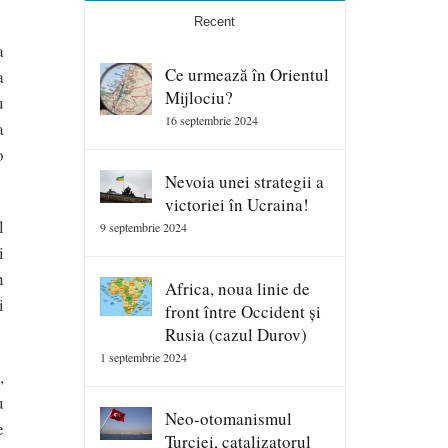
Recent
a
Ce urmează în Orientul
a
Mijlociu?
u
16 septembrie 2024
a
o
Nevoia unei strategii a
victoriei în Ucraina!
l
9 septembrie 2024
i
n
Africa, noua linie de
i
front între Occident și
Rusia (cazul Durov)
1 septembrie 2024
,
u
Neo-otomanismul
e
Turciei, catalizatorul