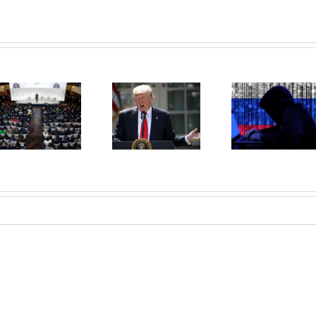
Hackerii ruşi
chinezi şi
iranieni atacă
America aflată
Electroșocul
în febra
Trump!
alegerilor
prezidenţiale!
Câteva poveşti
despre spioni