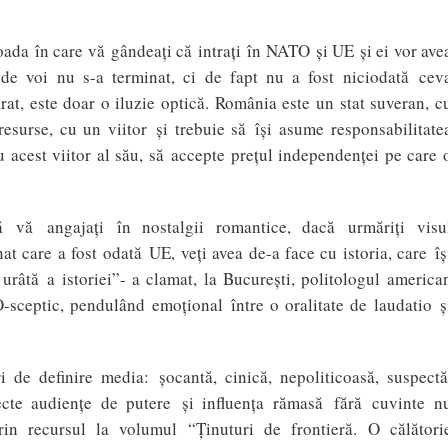
oada în care vă gândeaţi că intraţi în NATO şi UE şi ei vor ave
 de voi nu s-a terminat, ci de fapt nu a fost niciodată cev
rat, este doar o iluzie optică. România este un stat suveran, c
resurse, cu un viitor şi trebuie să îşi asume responsabilitate
u acest viitor al său, să accepte preţul independenţei pe care 
 vă angajaţi în nostalgii romantice, dacă urmăriţi visu
at care a fost odată UE, veţi avea de-a face cu istoria, care îş
 urâtă a istoriei”- a clamat, la Bucureşti, politologul america
sceptic, pendulând emoţional între o oralitate de laudatio ş
i de definire media: şocantă, cinică, nepoliticoasă, suspectă
ecte audienţe de putere şi influenţa rămasă fără cuvinte n
in recursul la volumul “Ţinuturi de frontieră. O călători