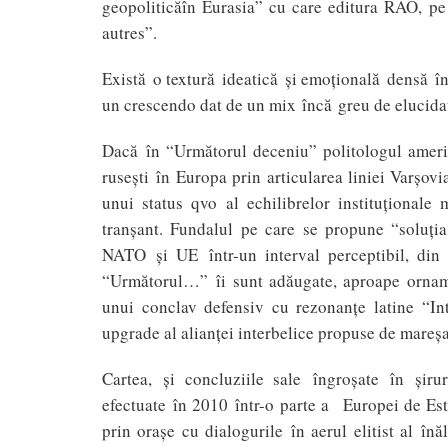
geopoliticăîn Eurasia” cu care editura RAO, p
autres”.
Există o textură ideatică şi emoţională densă în 
un crescendo dat de un mix încă greu de elucidat
Dacă în “Următorul deceniu” politologul ameri
ruseşti în Europa prin articularea liniei Varşo
unui status qvo al echilibrelor instituţionale
tranşant. Fundalul pe care se propune “soluţi
NATO şi UE într-un interval perceptibil, din 
“Următorul…” îi sunt adăugate, aproape orname
unui conclav defensiv cu rezonanţe latine “In
upgrade al alianţei interbelice propuse de mareşa
Cartea, şi concluziile sale îngroşate în şiru
efectuate în 2010 într-o parte a Europei de Est 
prin oraşe cu dialogurile în aerul elitist al în