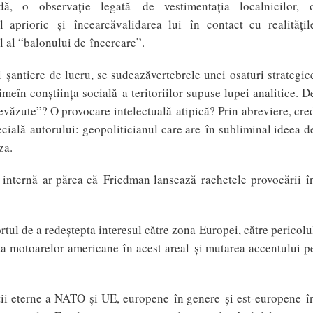
ă, o observaţie legată de vestimentaţia localnicilor, 
aprioric şi încearcăvalidarea lui în contact cu realităţil
l al “balonului de încercare”.
 şantiere de lucru, se sudeazăvertebrele unei osaturi strategic
în conştiinţa socială a teritoriilor supuse lupei analitice. D
evăzute”? O provocare intelectuală atipică? Prin abreviere, cre
ecială autorului: geopoliticianul care are în subliminal ideea d
za.
 internă ar părea că Friedman lansează rachetele provocării î
tul de a redeştepta interesul către zona Europei, către pericolu
a motoarelor americane în acest areal şi mutarea accentului p
tăţii eterne a NATO şi UE, europene în genere şi est-europene î