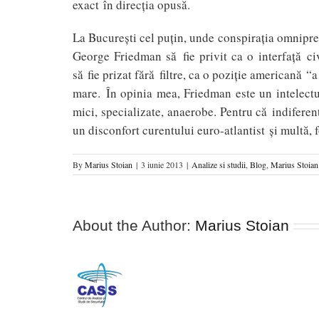
exact în direcţia opusă.
La Bucureşti cel puţin, unde conspiraţia omniprez
George Friedman să fie privit ca o interfaţă civ
să fie prizat fără filtre, ca o poziţie americană “
mare. În opinia mea, Friedman este un intelectu
mici, specializate, anaerobe. Pentru că indiferen
un disconfort curentului euro-atlantist şi multă, f
By
Marius Stoian
|
3 iunie 2013
|
Analize si studii
,
Blog
,
Marius Stoian
About the Author:
Marius Stoian