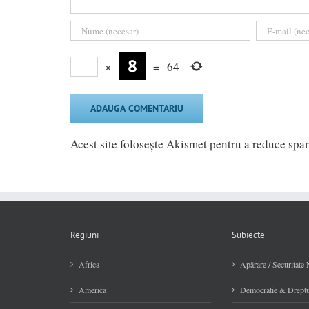
×
=
64
Acest site folosește Akismet pentru a reduce sp
Regiuni
Subiecte
Africa
Apărare / Securitate 
America
Democratie & Dreptu